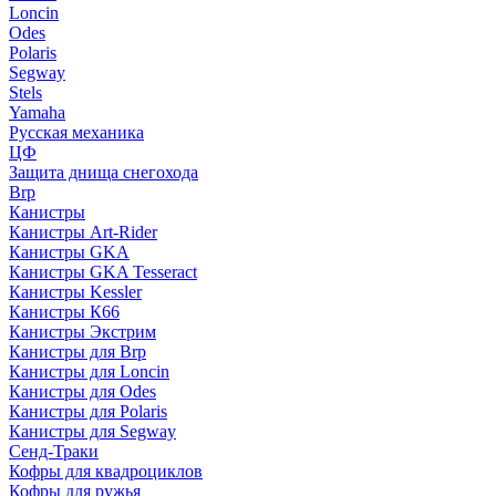
Loncin
Odes
Polaris
Segway
Stels
Yamaha
Русская механика
ЦФ
Защита днища снегохода
Brp
Канистры
Канистры Art-Rider
Канистры GKA
Канистры GKA Tesseract
Канистры Kessler
Канистры К66
Канистры Экстрим
Канистры для Brp
Канистры для Loncin
Канистры для Odes
Канистры для Polaris
Канистры для Segway
Сенд-Траки
Кофры для квадроциклов
Кофры для ружья