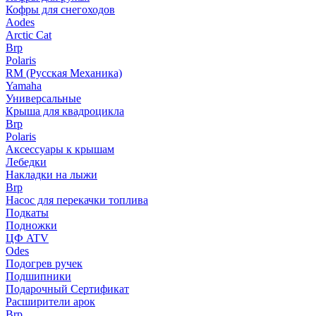
Кофры для снегоходов
Aodes
Arctic Cat
Brp
Polaris
RM (Русская Механика)
Yamaha
Универсальные
Крыша для квадроцикла
Brp
Polaris
Аксессуары к крышам
Лебедки
Накладки на лыжи
Brp
Насос для перекачки топлива
Подкаты
Подножки
ЦФ ATV
Odes
Подогрев ручек
Подшипники
Подарочный Сертификат
Расширители арок
Brp