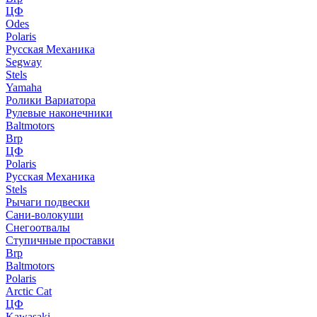
ЦФ
Odes
Polaris
Русская Механика
Segway
Stels
Yamaha
Ролики Вариатора
Рулевые наконечники
Baltmotors
Brp
ЦФ
Polaris
Русская Механика
Stels
Рычаги подвески
Сани-волокуши
Снегоотвалы
Ступичные проставки
Brp
Baltmotors
Polaris
Arctic Cat
ЦФ
Kawasaki