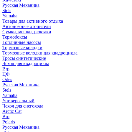
Русская Механика
Stels
Yamaha
Товары для активного отдыха
Автономные отопители
Сумки, мешки, рюкзаки
Термобоксы
Топливные насосы
Тормозные колодки
Тормозные колодки для квадроцикла
Тросы синтетические
Чехол для квадроцикла
Brp
ЦФ
Odes
Русская Механика
Stels
Yamaha
Универсальный
Чехол для снегохода
Arctic Cat
Brp
Polaris
Русская Механика