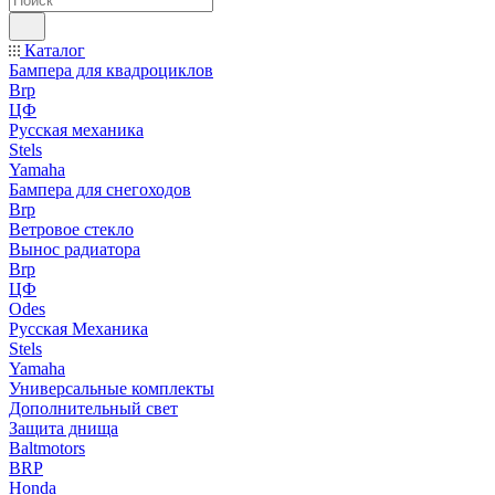
Каталог
Бампера для квадроциклов
Brp
ЦФ
Русская механика
Stels
Yamaha
Бампера для снегоходов
Brp
Ветровое стекло
Вынос радиатора
Brp
ЦФ
Odes
Русская Механика
Stels
Yamaha
Универсальные комплекты
Дополнительный свет
Защита днища
Baltmotors
BRP
Honda