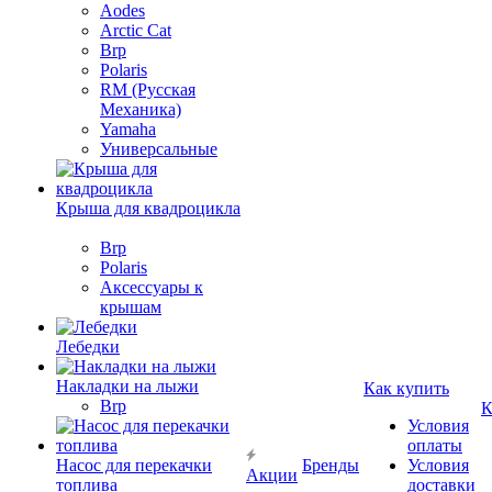
Aodes
Arctic Cat
Brp
Polaris
RM (Русская
Механика)
Yamaha
Универсальные
Крыша для квадроцикла
Brp
Polaris
Аксессуары к
крышам
Лебедки
Накладки на лыжи
Как купить
Brp
К
Условия
оплаты
Насос для перекачки
Бренды
Условия
Акции
топлива
доставки