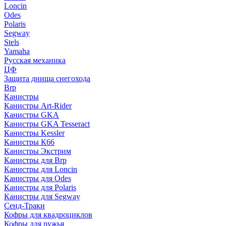
Loncin
Odes
Polaris
Segway
Stels
Yamaha
Русская механика
ЦФ
Защита днища снегохода
Brp
Канистры
Канистры Art-Rider
Канистры GKA
Канистры GKA Tesseract
Канистры Kessler
Канистры К66
Канистры Экстрим
Канистры для Brp
Канистры для Loncin
Канистры для Odes
Канистры для Polaris
Канистры для Segway
Сенд-Траки
Кофры для квадроциклов
Кофры для ружья