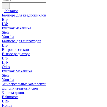
Каталог
Бампера для квадроциклов
Brp
ЦФ
Русская механика
Stels
Yamaha
Бампера для снегоходов
Brp
Ветровое стекло
Вынос радиатора
Brp
ЦФ
Odes
Русская Механика
Stels
Yamaha
Универсальные комплекты
Дополнительный свет
Защита днища
Baltmotors
BRP
Honda