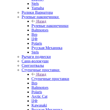
Stels
Yamaha
Ролики Вариатора
Рулевые наконечники
Назад
Рулевые наконечники
Baltmotors
Brp
ЦФ
Polaris
Русская Механика
Stels
Рычаги подвески
Сани-волокуши
Снегоотвалы
Ступичные проставки
Назад
Ступичные проставки
Brp
Baltmotors
Polaris
Arctic Cat
ЦФ
Kawasaki
Русская Механика