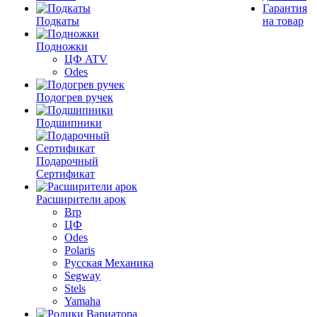
Гарантия
Подкаты
на товар
Подножки
ЦФ ATV
Odes
Подогрев ручек
Подшипники
Подарочный
Сертификат
Расширители арок
Brp
ЦФ
Odes
Polaris
Русская Механика
Segway
Stels
Yamaha