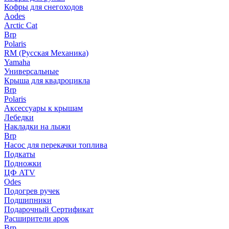
Кофры для снегоходов
Aodes
Arctic Cat
Brp
Polaris
RM (Русская Механика)
Yamaha
Универсальные
Крыша для квадроцикла
Brp
Polaris
Аксессуары к крышам
Лебедки
Накладки на лыжи
Brp
Насос для перекачки топлива
Подкаты
Подножки
ЦФ ATV
Odes
Подогрев ручек
Подшипники
Подарочный Сертификат
Расширители арок
Brp