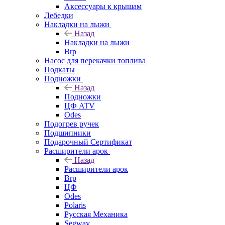
Аксессуары к крышам
Лебедки
Накладки на лыжи
Назад
Накладки на лыжи
Brp
Насос для перекачки топлива
Подкаты
Подножки
Назад
Подножки
ЦФ ATV
Odes
Подогрев ручек
Подшипники
Подарочный Сертификат
Расширители арок
Назад
Расширители арок
Brp
ЦФ
Odes
Polaris
Русская Механика
Segway