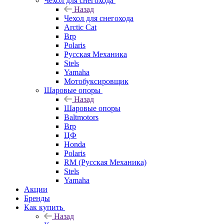
Чехол для снегохода
Назад
Чехол для снегохода
Arctic Cat
Brp
Polaris
Русская Механика
Stels
Yamaha
Мотобуксировщик
Шаровые опоры
Назад
Шаровые опоры
Baltmotors
Brp
ЦФ
Honda
Polaris
RM (Русская Механика)
Stels
Yamaha
Акции
Бренды
Как купить
Назад