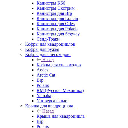
Канистры К66
Канистры Экстрим
Канистры для Brp
Канистры для Loncin
Канистры для Odes
Канистры для Polaris
Канистры для Segway
Сенд-Траки
Кофры для квадроциклов
Кофры для ружья
Кофры для снегоходов
Назад
Кофры для снегоходов
Aodes
Arctic Cat
Brp
Polaris
RM (Русская Механика)
Yamaha
Универсальные
Крыша для квадроцикла
Назад
Крыша для квадроцикла
Brp
Polaris