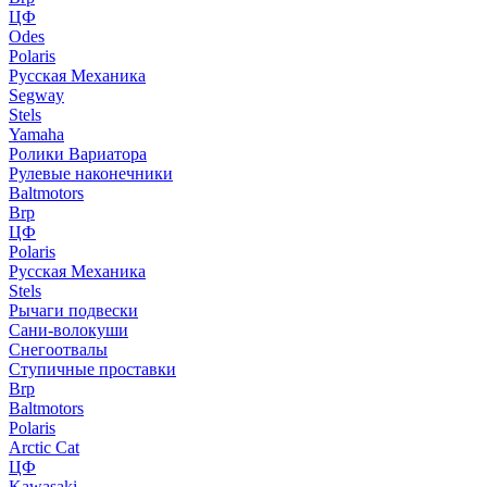
ЦФ
Odes
Polaris
Русская Механика
Segway
Stels
Yamaha
Ролики Вариатора
Рулевые наконечники
Baltmotors
Brp
ЦФ
Polaris
Русская Механика
Stels
Рычаги подвески
Сани-волокуши
Снегоотвалы
Ступичные проставки
Brp
Baltmotors
Polaris
Arctic Cat
ЦФ
Kawasaki