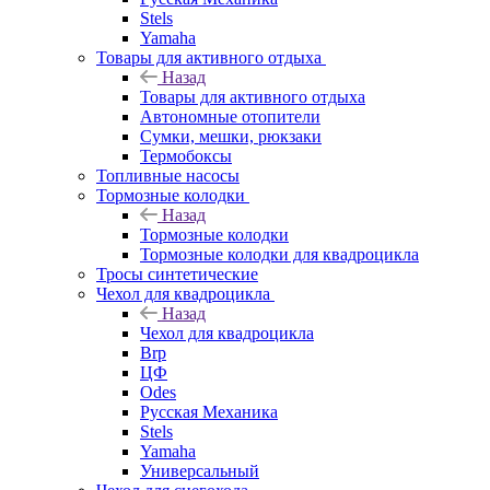
Stels
Yamaha
Товары для активного отдыха
Назад
Товары для активного отдыха
Автономные отопители
Сумки, мешки, рюкзаки
Термобоксы
Топливные насосы
Тормозные колодки
Назад
Тормозные колодки
Тормозные колодки для квадроцикла
Тросы синтетические
Чехол для квадроцикла
Назад
Чехол для квадроцикла
Brp
ЦФ
Odes
Русская Механика
Stels
Yamaha
Универсальный