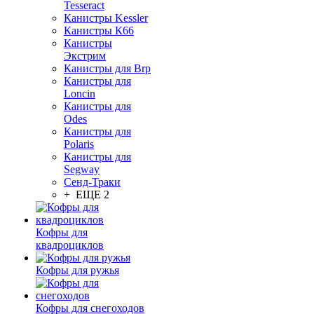
Tesseract
Канистры Kessler
Канистры К66
Канистры
Экстрим
Канистры для Brp
Канистры для
Loncin
Канистры для
Odes
Канистры для
Polaris
Канистры для
Segway
Сенд-Траки
+ ЕЩЕ 2
Кофры для
квадроциклов
Кофры для ружья
Кофры для снегоходов