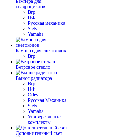
Бампера для
квадроциклов
Brp
ЦФ
Русская механика
Stels
Yamaha
Бампера для снегоходов
Brp
Ветровое стекло
Вынос радиатора
Brp
ЦФ
Odes
Русская Механика
Stels
Yamaha
Универсальные
комплекты
Дополнительный свет