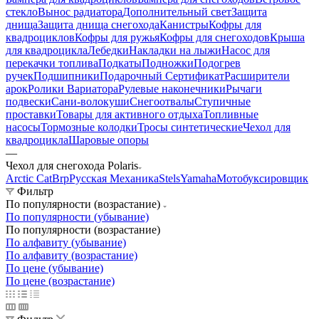
стекло
Вынос радиатора
Дополнительный свет
Защита
днища
Защита днища снегохода
Канистры
Кофры для
квадроциклов
Кофры для ружья
Кофры для снегоходов
Крыша
для квадроцикла
Лебедки
Накладки на лыжи
Насос для
перекачки топлива
Подкаты
Подножки
Подогрев
ручек
Подшипники
Подарочный Сертификат
Расширители
арок
Ролики Вариатора
Рулевые наконечники
Рычаги
подвески
Сани-волокуши
Снегоотвалы
Ступичные
проставки
Товары для активного отдыха
Топливные
насосы
Тормозные колодки
Тросы синтетические
Чехол для
квадроцикла
Шаровые опоры
—
Чехол для снегохода Polaris
Arctic Cat
Brp
Русская Механика
Stels
Yamaha
Мотобуксировщик
Фильтр
По популярности (возрастание)
По популярности (убывание)
По популярности (возрастание)
По алфавиту (убывание)
По алфавиту (возрастание)
По цене (убывание)
По цене (возрастание)