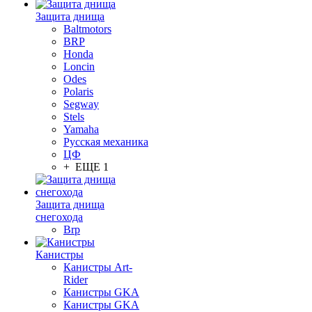
Защита днища
Baltmotors
BRP
Honda
Loncin
Odes
Polaris
Segway
Stels
Yamaha
Русская механика
ЦФ
+ ЕЩЕ 1
Защита днища
снегохода
Brp
Канистры
Канистры Art-
Rider
Канистры GKA
Канистры GKA