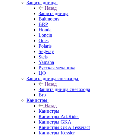
Защита днища
Назад
Защита днища
Baltmotors
BRP
Honda
Loncin
Odes
Polaris
Segway
Stels
Yamaha
Русская механика
ЦФ
Защита днища снегохода
Назад
Защита днища снегохода
Brp
Канистры
Назад
Канистры
Канистры Art-Rider
Канистры GKA
Канистры GKA Tesseract
Канистры Kessler