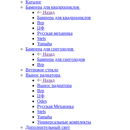
Каталог
Бампера для квадроциклов
Назад
Бампера для квадроциклов
Brp
ЦФ
Русская механика
Stels
Yamaha
Бампера для снегоходов
Назад
Бампера для снегоходов
Brp
Ветровое стекло
Вынос радиатора
Назад
Вынос радиатора
Brp
ЦФ
Odes
Русская Механика
Stels
Yamaha
Универсальные комплекты
Дополнительный свет