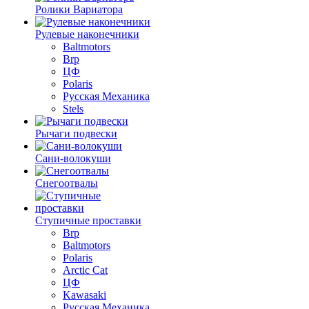
Ролики Вариатора
Рулевые наконечники
Baltmotors
Brp
ЦФ
Polaris
Русская Механика
Stels
Рычаги подвески
Сани-волокуши
Снегоотвалы
Ступичные проставки
Brp
Baltmotors
Polaris
Arctic Cat
ЦФ
Kawasaki
Русская Механика