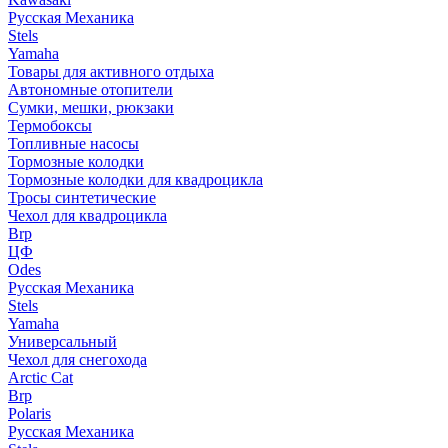
Русская Механика
Stels
Yamaha
Товары для активного отдыха
Автономные отопители
Сумки, мешки, рюкзаки
Термобоксы
Топливные насосы
Тормозные колодки
Тормозные колодки для квадроцикла
Тросы синтетические
Чехол для квадроцикла
Brp
ЦФ
Odes
Русская Механика
Stels
Yamaha
Универсальный
Чехол для снегохода
Arctic Cat
Brp
Polaris
Русская Механика