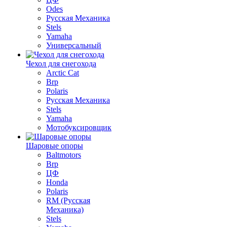
Odes
Русская Механика
Stels
Yamaha
Универсальный
Чехол для снегохода
Arctic Cat
Brp
Polaris
Русская Механика
Stels
Yamaha
Мотобуксировщик
Шаровые опоры
Baltmotors
Brp
ЦФ
Honda
Polaris
RM (Русская
Механика)
Stels