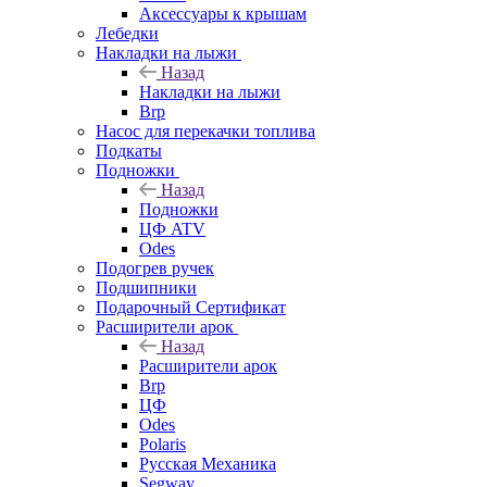
Аксессуары к крышам
Лебедки
Накладки на лыжи
Назад
Накладки на лыжи
Brp
Насос для перекачки топлива
Подкаты
Подножки
Назад
Подножки
ЦФ ATV
Odes
Подогрев ручек
Подшипники
Подарочный Сертификат
Расширители арок
Назад
Расширители арок
Brp
ЦФ
Odes
Polaris
Русская Механика
Segway