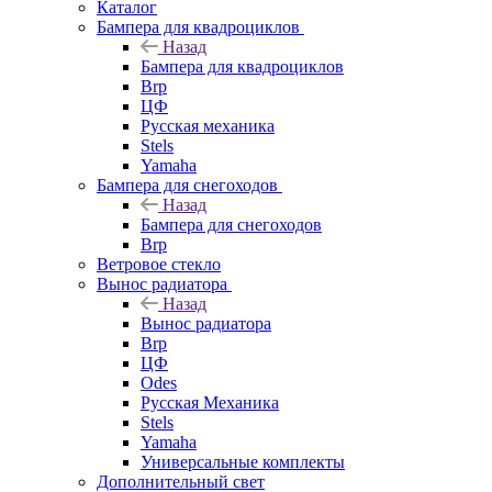
Каталог
Бампера для квадроциклов
Назад
Бампера для квадроциклов
Brp
ЦФ
Русская механика
Stels
Yamaha
Бампера для снегоходов
Назад
Бампера для снегоходов
Brp
Ветровое стекло
Вынос радиатора
Назад
Вынос радиатора
Brp
ЦФ
Odes
Русская Механика
Stels
Yamaha
Универсальные комплекты
Дополнительный свет