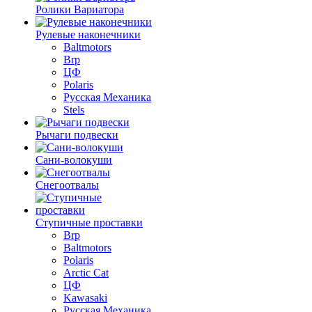
Ролики Вариатора
Рулевые наконечники
Baltmotors
Brp
ЦФ
Polaris
Русская Механика
Stels
Рычаги подвески
Сани-волокуши
Снегоотвалы
Ступичные проставки
Brp
Baltmotors
Polaris
Arctic Cat
ЦФ
Kawasaki
Русская Механика