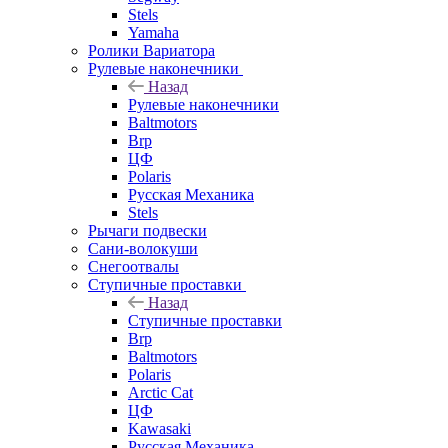
Stels
Yamaha
Ролики Вариатора
Рулевые наконечники
Назад
Рулевые наконечники
Baltmotors
Brp
ЦФ
Polaris
Русская Механика
Stels
Рычаги подвески
Сани-волокуши
Снегоотвалы
Ступичные проставки
Назад
Ступичные проставки
Brp
Baltmotors
Polaris
Arctic Cat
ЦФ
Kawasaki
Русская Механика