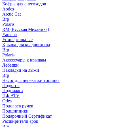
Кофры для снегоходов
Aodes
Arctic Cat
Brp
Polaris
RM (Русская Механика)
Yamaha
Универсальные
Крыша для квадроцикла
Brp
Polaris
Аксессуары к крышам
Лебедки
Накладки на лыжи
Brp
Насос для перекачки топлива
Подкаты
Подножки
ЦФ ATV
Odes
Подогрев ручек
Подшипники
Подарочный Сертификат
Расширители арок
Brp