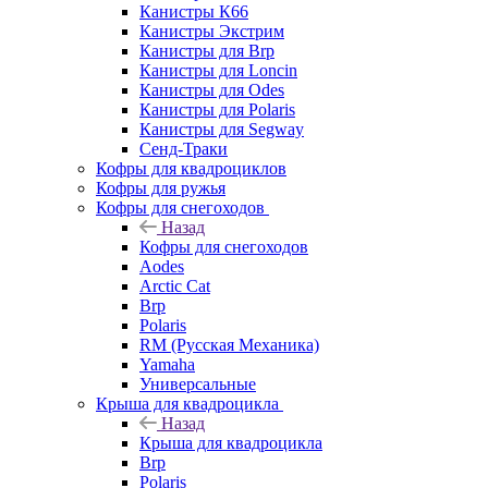
Канистры К66
Канистры Экстрим
Канистры для Brp
Канистры для Loncin
Канистры для Odes
Канистры для Polaris
Канистры для Segway
Сенд-Траки
Кофры для квадроциклов
Кофры для ружья
Кофры для снегоходов
Назад
Кофры для снегоходов
Aodes
Arctic Cat
Brp
Polaris
RM (Русская Механика)
Yamaha
Универсальные
Крыша для квадроцикла
Назад
Крыша для квадроцикла
Brp
Polaris