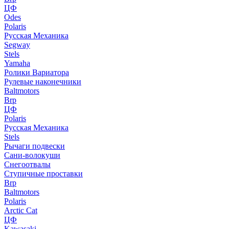
ЦФ
Odes
Polaris
Русская Механика
Segway
Stels
Yamaha
Ролики Вариатора
Рулевые наконечники
Baltmotors
Brp
ЦФ
Polaris
Русская Механика
Stels
Рычаги подвески
Сани-волокуши
Снегоотвалы
Ступичные проставки
Brp
Baltmotors
Polaris
Arctic Cat
ЦФ
Kawasaki