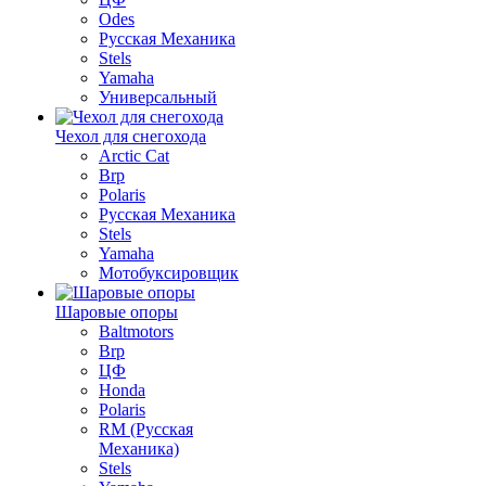
Odes
Русская Механика
Stels
Yamaha
Универсальный
Чехол для снегохода
Arctic Cat
Brp
Polaris
Русская Механика
Stels
Yamaha
Мотобуксировщик
Шаровые опоры
Baltmotors
Brp
ЦФ
Honda
Polaris
RM (Русская
Механика)
Stels