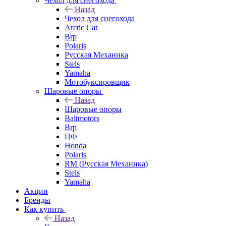
Чехол для снегохода
Назад
Чехол для снегохода
Arctic Cat
Brp
Polaris
Русская Механика
Stels
Yamaha
Мотобуксировщик
Шаровые опоры
Назад
Шаровые опоры
Baltmotors
Brp
ЦФ
Honda
Polaris
RM (Русская Механика)
Stels
Yamaha
Акции
Бренды
Как купить
Назад