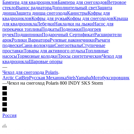
Бампера для квадроциклов
Бампера для снегоходов
Ветровое
стекло
Вынос радиатора
Дополнительный свет
Защита
днища
Защита днища снегохода
Канистры
Кофры для
квадроциклов
Кофры для ружья
Кофры для снегоходов
Крыша
для квадроцикла
Лебедки
Накладки на лыжи
Насос для
перекачки топлива
Подкаты
Подножки
Подогрев
ручек
Подшипники
Подарочный Сертификат
Расширители
арок
Ролики Вариатора
Рулевые наконечники
Рычаги
подвески
Сани-волокуши
Снегоотвалы
Ступичные
проставки
Товары для активного отдыха
Топливные
насосы
Тормозные колодки
Тросы синтетические
Чехол для
квадроцикла
Шаровые опоры
—
Чехол для снегохода Polaris
Arctic Cat
Brp
Русская Механика
Stels
Yamaha
Мотобуксировщик
—
Чехол на снегоход Polaris 800 INDY SKS Storm
Россия