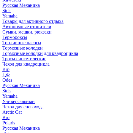
Русская Механика
Stels
Yamaha
Товары для активного отдыха
Автономные отопители
Сумки, мешки, рюкзаки
Термобоксы
Топливные насосы
Тормозные колодки
Тормозные колодки для квадроцикла
Тросы синтетические
Чехол для квадроцикла
Brp
ЦФ
Odes
Русская Механика
Stels
Yamaha
Универсальный
Чехол для снегохода
Arctic Cat
Brp
Polaris
Русская Механика