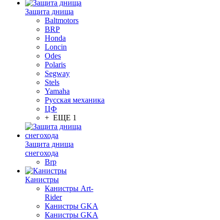
Защита днища
Baltmotors
BRP
Honda
Loncin
Odes
Polaris
Segway
Stels
Yamaha
Русская механика
ЦФ
+ ЕЩЕ 1
Защита днища
снегохода
Brp
Канистры
Канистры Art-
Rider
Канистры GKA
Канистры GKA