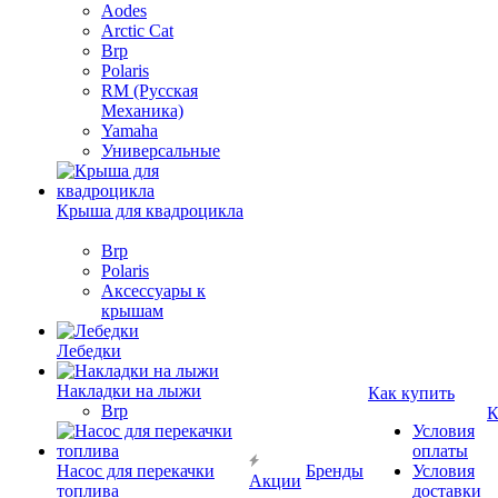
Aodes
Arctic Cat
Brp
Polaris
RM (Русская
Механика)
Yamaha
Универсальные
Крыша для квадроцикла
Brp
Polaris
Аксессуары к
крышам
Лебедки
Накладки на лыжи
Как купить
Brp
К
Условия
оплаты
Насос для перекачки
Бренды
Условия
Акции
топлива
доставки