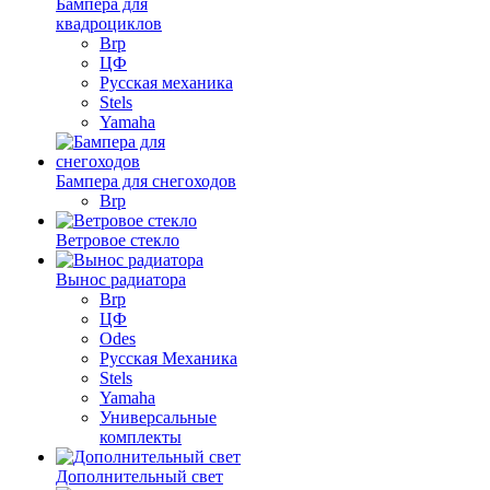
Бампера для
квадроциклов
Brp
ЦФ
Русская механика
Stels
Yamaha
Бампера для снегоходов
Brp
Ветровое стекло
Вынос радиатора
Brp
ЦФ
Odes
Русская Механика
Stels
Yamaha
Универсальные
комплекты
Дополнительный свет