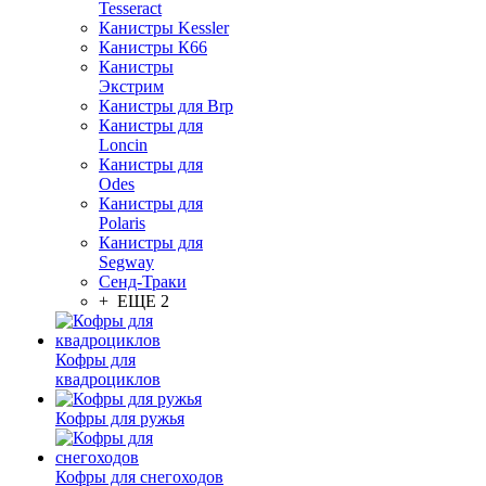
Tesseract
Канистры Kessler
Канистры К66
Канистры
Экстрим
Канистры для Brp
Канистры для
Loncin
Канистры для
Odes
Канистры для
Polaris
Канистры для
Segway
Сенд-Траки
+ ЕЩЕ 2
Кофры для
квадроциклов
Кофры для ружья
Кофры для снегоходов