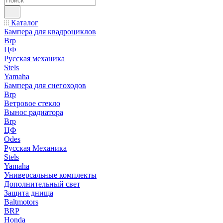
Каталог
Бампера для квадроциклов
Brp
ЦФ
Русская механика
Stels
Yamaha
Бампера для снегоходов
Brp
Ветровое стекло
Вынос радиатора
Brp
ЦФ
Odes
Русская Механика
Stels
Yamaha
Универсальные комплекты
Дополнительный свет
Защита днища
Baltmotors
BRP
Honda