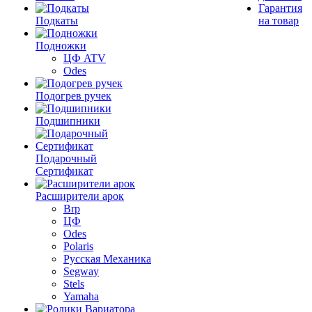
Гарантия
Подкаты
на товар
Подножки
ЦФ ATV
Odes
Подогрев ручек
Подшипники
Подарочный
Сертификат
Расширители арок
Brp
ЦФ
Odes
Polaris
Русская Механика
Segway
Stels
Yamaha