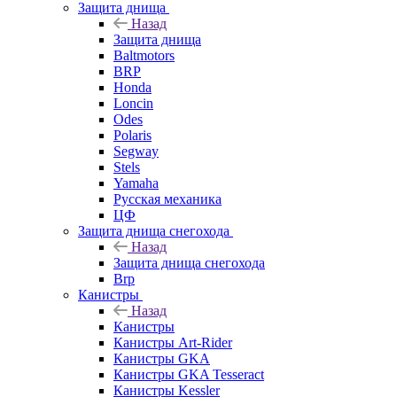
Защита днища
Назад
Защита днища
Baltmotors
BRP
Honda
Loncin
Odes
Polaris
Segway
Stels
Yamaha
Русская механика
ЦФ
Защита днища снегохода
Назад
Защита днища снегохода
Brp
Канистры
Назад
Канистры
Канистры Art-Rider
Канистры GKA
Канистры GKA Tesseract
Канистры Kessler