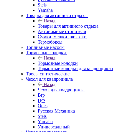
Stels
Yamaha
Товары для активного отдыха
Назад
Товары для активного отдыха
Автономные отопители
Сумки, мешки, рюкзаки
Термобоксы
Топливные насосы
Тормозные колодки
Назад
Тормозные колодки
Тормозные колодки для квадроцикла
Тросы синтетические
Чехол для квадроцикла
Назад
Чехол для квадроцикла
Brp
ЦФ
Odes
Русская Механика
Stels
Yamaha
Универсальный