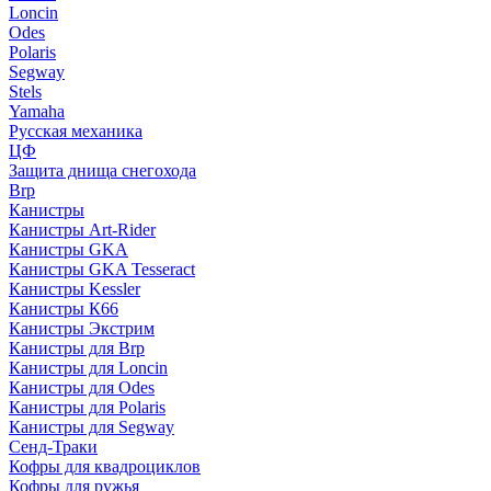
Loncin
Odes
Polaris
Segway
Stels
Yamaha
Русская механика
ЦФ
Защита днища снегохода
Brp
Канистры
Канистры Art-Rider
Канистры GKA
Канистры GKA Tesseract
Канистры Kessler
Канистры К66
Канистры Экстрим
Канистры для Brp
Канистры для Loncin
Канистры для Odes
Канистры для Polaris
Канистры для Segway
Сенд-Траки
Кофры для квадроциклов
Кофры для ружья