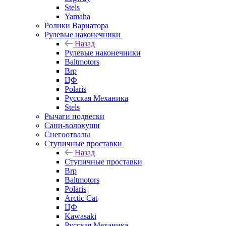
Stels
Yamaha
Ролики Вариатора
Рулевые наконечники
Назад
Рулевые наконечники
Baltmotors
Brp
ЦФ
Polaris
Русская Механика
Stels
Рычаги подвески
Сани-волокуши
Снегоотвалы
Ступичные проставки
Назад
Ступичные проставки
Brp
Baltmotors
Polaris
Arctic Cat
ЦФ
Kawasaki
Русская Механика