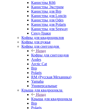
Канистры К66
Канистры Экстрим
Канистры для Brp
Канистры для Loncin
Канистры для Odes
Канистры для Polaris
Канистры для Segway
Сенд-Траки
Кофры для квадроциклов
Кофры для ружья
Кофры для снегоходов
Назад
Кофры для снегоходов
Aodes
Arctic Cat
Brp
Polaris
RM (Русская Механика)
Yamaha
Универсальные
Крыша для квадроцикла
Назад
Крыша для квадроцикла
Brp
Polaris