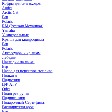
Кофры для снегоходов
Aodes
Arctic Cat
Brp
Polaris
RM (Русская Механика)
Yamaha
Универсальные
Крыша для квадроцикла
Brp
Polaris
Аксессуары к крышам
Лебедки
Накладки на лыжи
Brp
Насос для перекачки топлива
Подкаты
Подножки
ЦФ ATV
Odes
Подогрев ручек
Подшипники
Подарочный Сертификат
Расширители арок
Brp