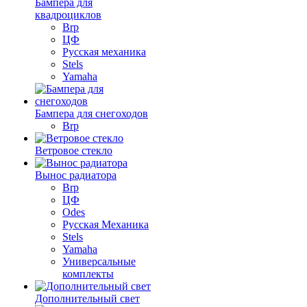
Бампера для
квадроциклов
Brp
ЦФ
Русская механика
Stels
Yamaha
Бампера для снегоходов
Brp
Ветровое стекло
Вынос радиатора
Brp
ЦФ
Odes
Русская Механика
Stels
Yamaha
Универсальные
комплекты
Дополнительный свет