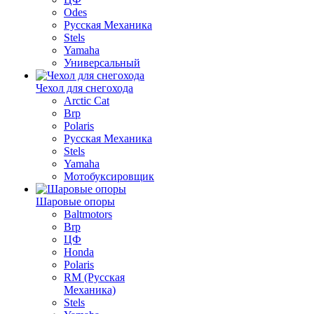
Odes
Русская Механика
Stels
Yamaha
Универсальный
Чехол для снегохода
Arctic Cat
Brp
Polaris
Русская Механика
Stels
Yamaha
Мотобуксировщик
Шаровые опоры
Baltmotors
Brp
ЦФ
Honda
Polaris
RM (Русская
Механика)
Stels