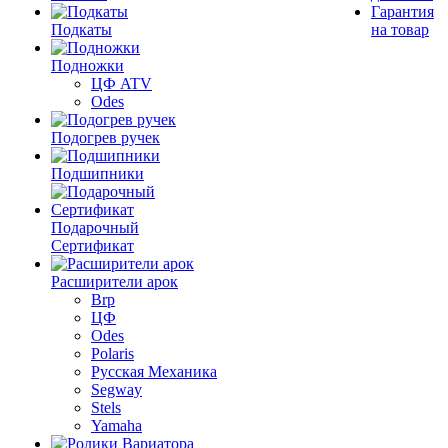
Гарантия
Подкаты
на товар
Подножки
ЦФ ATV
Odes
Подогрев ручек
Подшипники
Подарочный
Сертификат
Расширители арок
Brp
ЦФ
Odes
Polaris
Русская Механика
Segway
Stels
Yamaha