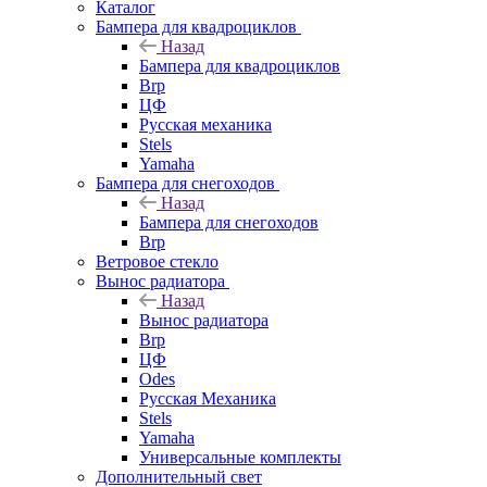
Каталог
Бампера для квадроциклов
Назад
Бампера для квадроциклов
Brp
ЦФ
Русская механика
Stels
Yamaha
Бампера для снегоходов
Назад
Бампера для снегоходов
Brp
Ветровое стекло
Вынос радиатора
Назад
Вынос радиатора
Brp
ЦФ
Odes
Русская Механика
Stels
Yamaha
Универсальные комплекты
Дополнительный свет