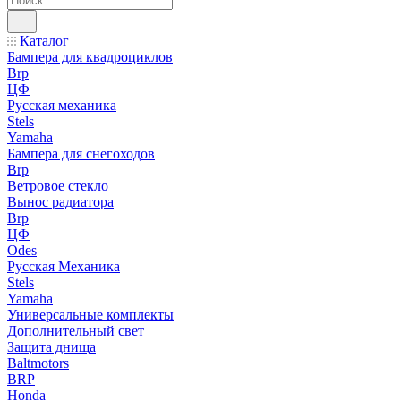
Каталог
Бампера для квадроциклов
Brp
ЦФ
Русская механика
Stels
Yamaha
Бампера для снегоходов
Brp
Ветровое стекло
Вынос радиатора
Brp
ЦФ
Odes
Русская Механика
Stels
Yamaha
Универсальные комплекты
Дополнительный свет
Защита днища
Baltmotors
BRP
Honda