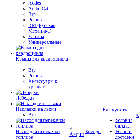
Aodes
Arctic Cat
Brp
Polaris
RM (Русская
Механика)
Yamaha
Универсальные
Крыша для квадроцикла
Brp
Polaris
Аксессуары к
крышам
Лебедки
Накладки на лыжи
Как купить
Brp
К
Условия
оплаты
Насос для перекачки
Бренды
Условия
Акции
топлива
доставки