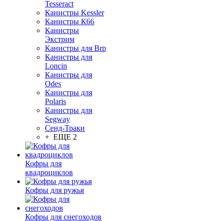
Tesseract
Канистры Kessler
Канистры К66
Канистры
Экстрим
Канистры для Brp
Канистры для
Loncin
Канистры для
Odes
Канистры для
Polaris
Канистры для
Segway
Сенд-Траки
+ ЕЩЕ 2
Кофры для
квадроциклов
Кофры для ружья
Кофры для снегоходов