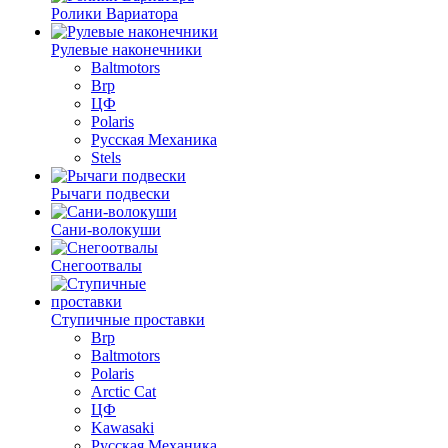
Ролики Вариатора
Рулевые наконечники
Baltmotors
Brp
ЦФ
Polaris
Русская Механика
Stels
Рычаги подвески
Сани-волокуши
Снегоотвалы
Ступичные проставки
Brp
Baltmotors
Polaris
Arctic Cat
ЦФ
Kawasaki
Русская Механика