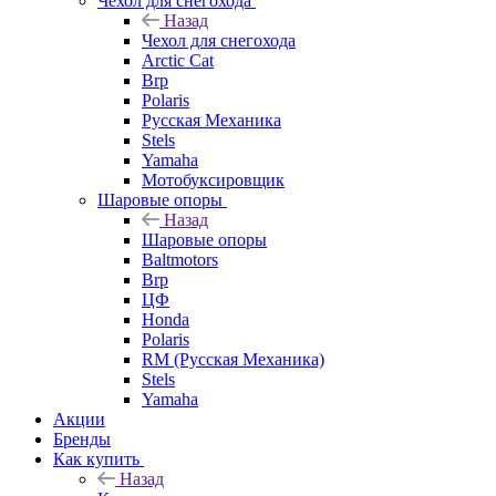
Чехол для снегохода
Назад
Чехол для снегохода
Arctic Cat
Brp
Polaris
Русская Механика
Stels
Yamaha
Мотобуксировщик
Шаровые опоры
Назад
Шаровые опоры
Baltmotors
Brp
ЦФ
Honda
Polaris
RM (Русская Механика)
Stels
Yamaha
Акции
Бренды
Как купить
Назад