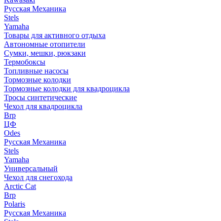
Русская Механика
Stels
Yamaha
Товары для активного отдыха
Автономные отопители
Сумки, мешки, рюкзаки
Термобоксы
Топливные насосы
Тормозные колодки
Тормозные колодки для квадроцикла
Тросы синтетические
Чехол для квадроцикла
Brp
ЦФ
Odes
Русская Механика
Stels
Yamaha
Универсальный
Чехол для снегохода
Arctic Cat
Brp
Polaris
Русская Механика