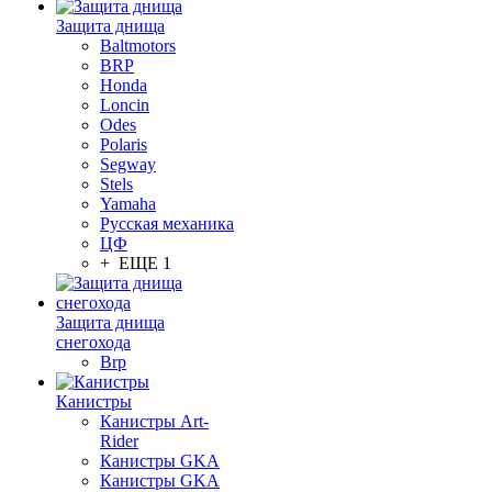
Защита днища
Baltmotors
BRP
Honda
Loncin
Odes
Polaris
Segway
Stels
Yamaha
Русская механика
ЦФ
+ ЕЩЕ 1
Защита днища
снегохода
Brp
Канистры
Канистры Art-
Rider
Канистры GKA
Канистры GKA