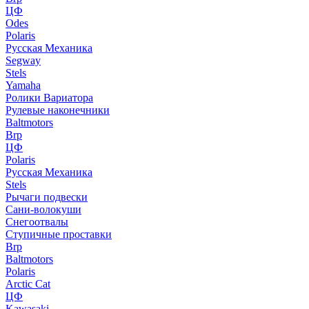
ЦФ
Odes
Polaris
Русская Механика
Segway
Stels
Yamaha
Ролики Вариатора
Рулевые наконечники
Baltmotors
Brp
ЦФ
Polaris
Русская Механика
Stels
Рычаги подвески
Сани-волокуши
Снегоотвалы
Ступичные проставки
Brp
Baltmotors
Polaris
Arctic Cat
ЦФ
Kawasaki