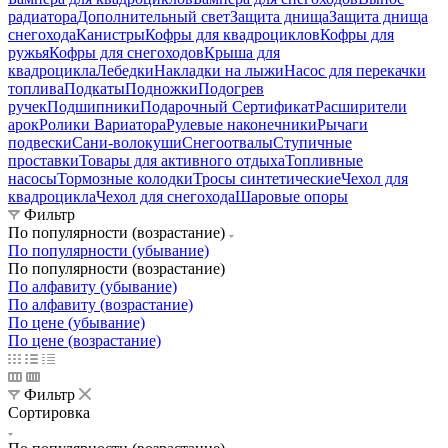
радиатора
Дополнительный свет
Защита днища
Защита днища
снегохода
Канистры
Кофры для квадроциклов
Кофры для
ружья
Кофры для снегоходов
Крыша для
квадроцикла
Лебедки
Накладки на лыжи
Насос для перекачки
топлива
Подкаты
Подножки
Подогрев
ручек
Подшипники
Подарочный Сертификат
Расширители
арок
Ролики Вариатора
Рулевые наконечники
Рычаги
подвески
Сани-волокуши
Снегоотвалы
Ступичные
проставки
Товары для активного отдыха
Топливные
насосы
Тормозные колодки
Тросы синтетические
Чехол для
квадроцикла
Чехол для снегохода
Шаровые опоры
Фильтр
По популярности (возрастание)
По популярности (убывание)
По популярности (возрастание)
По алфавиту (убывание)
По алфавиту (возрастание)
По цене (убывание)
По цене (возрастание)
Фильтр
Сортировка