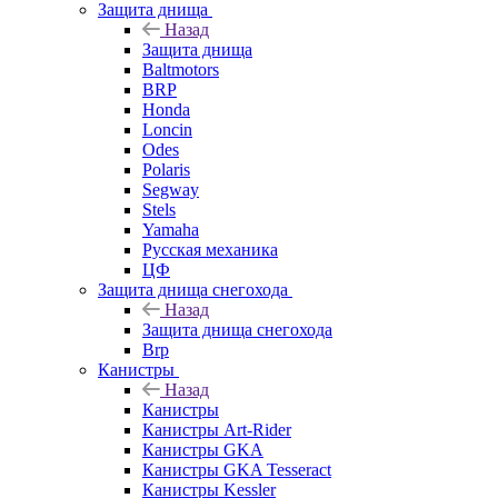
Защита днища
Назад
Защита днища
Baltmotors
BRP
Honda
Loncin
Odes
Polaris
Segway
Stels
Yamaha
Русская механика
ЦФ
Защита днища снегохода
Назад
Защита днища снегохода
Brp
Канистры
Назад
Канистры
Канистры Art-Rider
Канистры GKA
Канистры GKA Tesseract
Канистры Kessler