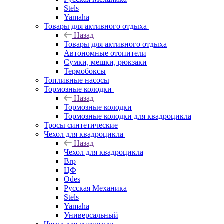
Stels
Yamaha
Товары для активного отдыха
Назад
Товары для активного отдыха
Автономные отопители
Сумки, мешки, рюкзаки
Термобоксы
Топливные насосы
Тормозные колодки
Назад
Тормозные колодки
Тормозные колодки для квадроцикла
Тросы синтетические
Чехол для квадроцикла
Назад
Чехол для квадроцикла
Brp
ЦФ
Odes
Русская Механика
Stels
Yamaha
Универсальный