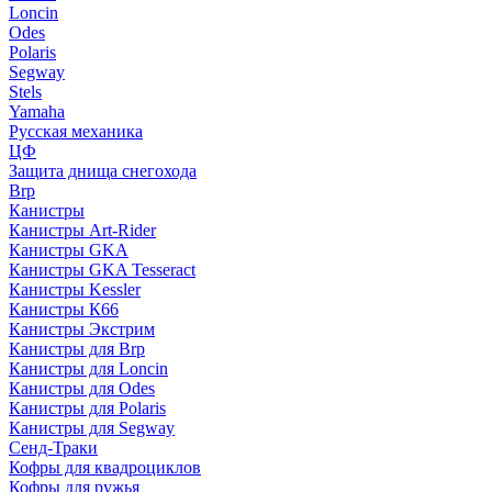
Loncin
Odes
Polaris
Segway
Stels
Yamaha
Русская механика
ЦФ
Защита днища снегохода
Brp
Канистры
Канистры Art-Rider
Канистры GKA
Канистры GKA Tesseract
Канистры Kessler
Канистры К66
Канистры Экстрим
Канистры для Brp
Канистры для Loncin
Канистры для Odes
Канистры для Polaris
Канистры для Segway
Сенд-Траки
Кофры для квадроциклов
Кофры для ружья