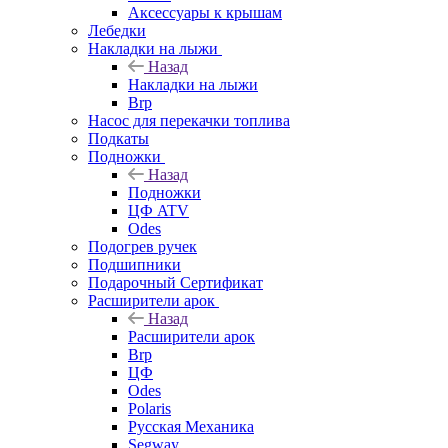
Аксессуары к крышам
Лебедки
Накладки на лыжи
Назад
Накладки на лыжи
Brp
Насос для перекачки топлива
Подкаты
Подножки
Назад
Подножки
ЦФ ATV
Odes
Подогрев ручек
Подшипники
Подарочный Сертификат
Расширители арок
Назад
Расширители арок
Brp
ЦФ
Odes
Polaris
Русская Механика
Segway