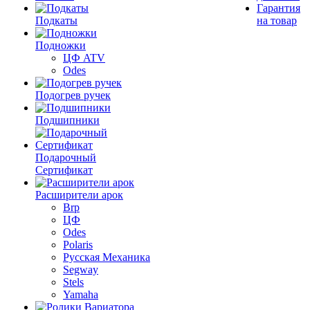
Гарантия
Подкаты
на товар
Подножки
ЦФ ATV
Odes
Подогрев ручек
Подшипники
Подарочный
Сертификат
Расширители арок
Brp
ЦФ
Odes
Polaris
Русская Механика
Segway
Stels
Yamaha