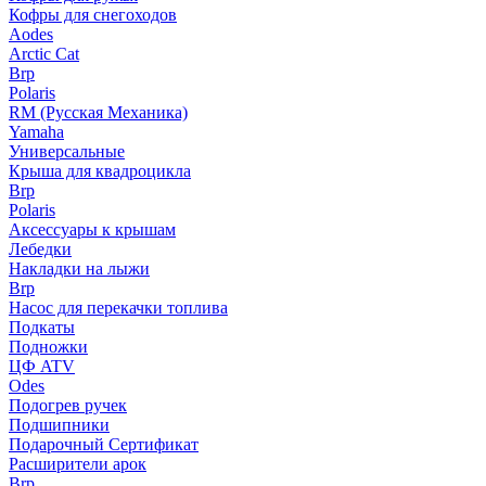
Кофры для снегоходов
Aodes
Arctic Cat
Brp
Polaris
RM (Русская Механика)
Yamaha
Универсальные
Крыша для квадроцикла
Brp
Polaris
Аксессуары к крышам
Лебедки
Накладки на лыжи
Brp
Насос для перекачки топлива
Подкаты
Подножки
ЦФ ATV
Odes
Подогрев ручек
Подшипники
Подарочный Сертификат
Расширители арок
Brp