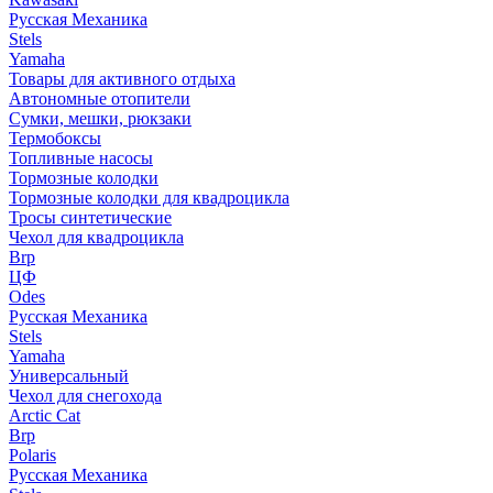
Русская Механика
Stels
Yamaha
Товары для активного отдыха
Автономные отопители
Сумки, мешки, рюкзаки
Термобоксы
Топливные насосы
Тормозные колодки
Тормозные колодки для квадроцикла
Тросы синтетические
Чехол для квадроцикла
Brp
ЦФ
Odes
Русская Механика
Stels
Yamaha
Универсальный
Чехол для снегохода
Arctic Cat
Brp
Polaris
Русская Механика