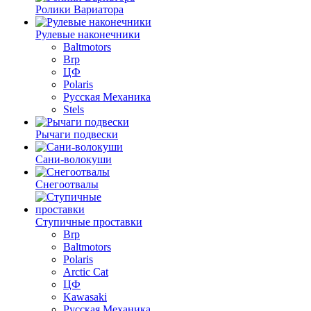
Ролики Вариатора
Рулевые наконечники
Baltmotors
Brp
ЦФ
Polaris
Русская Механика
Stels
Рычаги подвески
Сани-волокуши
Снегоотвалы
Ступичные проставки
Brp
Baltmotors
Polaris
Arctic Cat
ЦФ
Kawasaki
Русская Механика