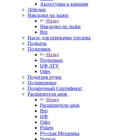
Аксессуары к крышам
Лебедки
Накладки на лыжи
Назад
Накладки на лыжи
Brp
Насос для перекачки топлива
Подкаты
Подножки
Назад
Подножки
ЦФ ATV
Odes
Подогрев ручек
Подшипники
Подарочный Сертификат
Расширители арок
Назад
Расширители арок
Brp
ЦФ
Odes
Polaris
Русская Механика
Segway