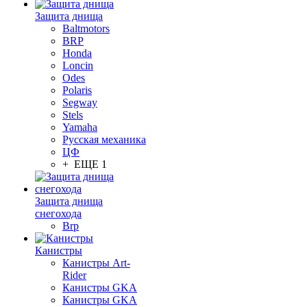
Защита днища
Baltmotors
BRP
Honda
Loncin
Odes
Polaris
Segway
Stels
Yamaha
Русская механика
ЦФ
+ ЕЩЕ 1
Защита днища
снегохода
Brp
Канистры
Канистры Art-
Rider
Канистры GKA
Канистры GKA