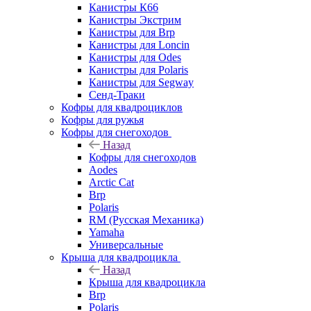
Канистры К66
Канистры Экстрим
Канистры для Brp
Канистры для Loncin
Канистры для Odes
Канистры для Polaris
Канистры для Segway
Сенд-Траки
Кофры для квадроциклов
Кофры для ружья
Кофры для снегоходов
Назад
Кофры для снегоходов
Aodes
Arctic Cat
Brp
Polaris
RM (Русская Механика)
Yamaha
Универсальные
Крыша для квадроцикла
Назад
Крыша для квадроцикла
Brp
Polaris