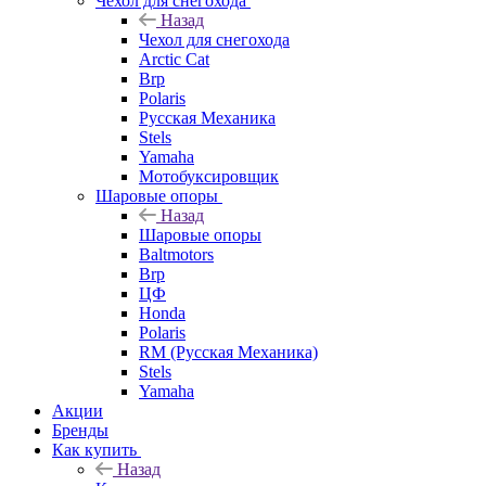
Чехол для снегохода
Назад
Чехол для снегохода
Arctic Cat
Brp
Polaris
Русская Механика
Stels
Yamaha
Мотобуксировщик
Шаровые опоры
Назад
Шаровые опоры
Baltmotors
Brp
ЦФ
Honda
Polaris
RM (Русская Механика)
Stels
Yamaha
Акции
Бренды
Как купить
Назад