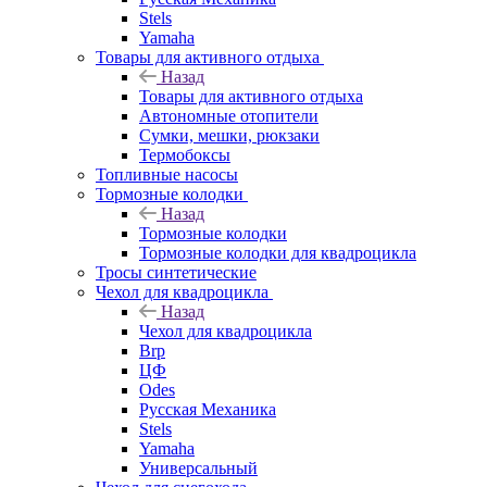
Stels
Yamaha
Товары для активного отдыха
Назад
Товары для активного отдыха
Автономные отопители
Сумки, мешки, рюкзаки
Термобоксы
Топливные насосы
Тормозные колодки
Назад
Тормозные колодки
Тормозные колодки для квадроцикла
Тросы синтетические
Чехол для квадроцикла
Назад
Чехол для квадроцикла
Brp
ЦФ
Odes
Русская Механика
Stels
Yamaha
Универсальный