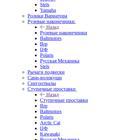
Stels
Yamaha
Ролики Вариатора
Рулевые наконечники
Назад
Рулевые наконечники
Baltmotors
Brp
ЦФ
Polaris
Русская Механика
Stels
Рычаги подвески
Сани-волокуши
Снегоотвалы
Ступичные проставки
Назад
Ступичные проставки
Brp
Baltmotors
Polaris
Arctic Cat
ЦФ
Kawasaki
Русская Механика