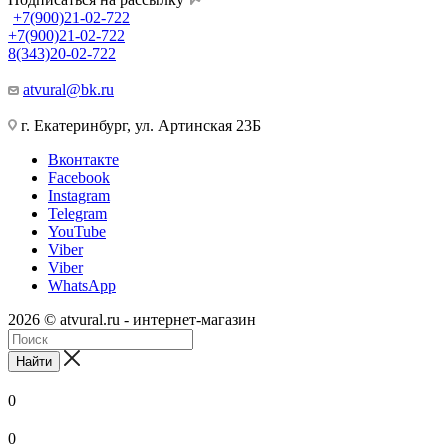
+7(900)21-02-722
+7(900)21-02-722
8(343)20-02-722
atvural@bk.ru
г. Екатеринбург, ул. Артинская 23Б
Вконтакте
Facebook
Instagram
Telegram
YouTube
Viber
Viber
WhatsApp
2026 © atvural.ru - интернет-магазин
Найти
0
0