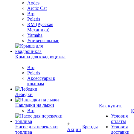
Aodes
Arctic Cat
Brp
Polaris
RM (Русская
Механика)
Yamaha
Универсальные
Крыша для квадроцикла
Brp
Polaris
Аксессуары к
крышам
Лебедки
Накладки на лыжи
Как купить
Brp
К
Условия
оплаты
Насос для перекачки
Бренды
Условия
Акции
топлива
доставки