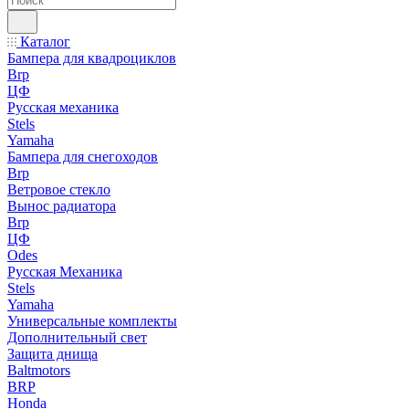
Каталог
Бампера для квадроциклов
Brp
ЦФ
Русская механика
Stels
Yamaha
Бампера для снегоходов
Brp
Ветровое стекло
Вынос радиатора
Brp
ЦФ
Odes
Русская Механика
Stels
Yamaha
Универсальные комплекты
Дополнительный свет
Защита днища
Baltmotors
BRP
Honda