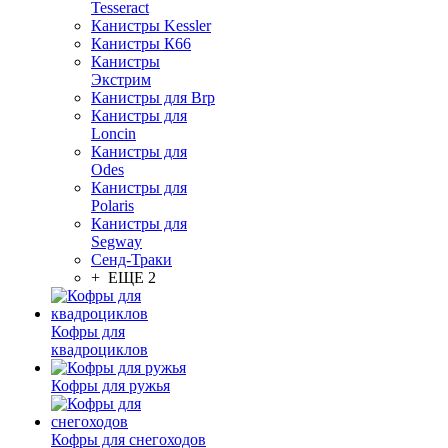
Tesseract
Канистры Kessler
Канистры К66
Канистры
Экстрим
Канистры для Brp
Канистры для
Loncin
Канистры для
Odes
Канистры для
Polaris
Канистры для
Segway
Сенд-Траки
+ ЕЩЕ 2
Кофры для
квадроциклов
Кофры для ружья
Кофры для снегоходов