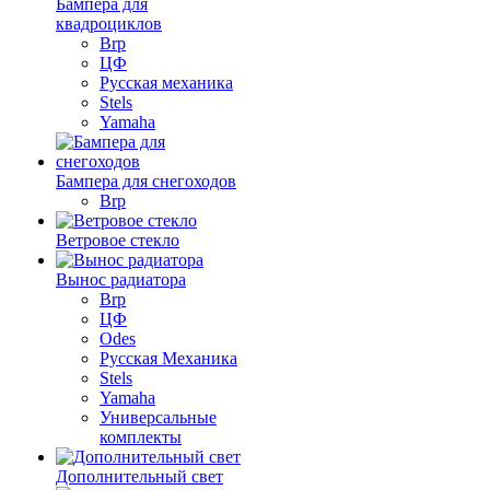
Бампера для
квадроциклов
Brp
ЦФ
Русская механика
Stels
Yamaha
Бампера для снегоходов
Brp
Ветровое стекло
Вынос радиатора
Brp
ЦФ
Odes
Русская Механика
Stels
Yamaha
Универсальные
комплекты
Дополнительный свет