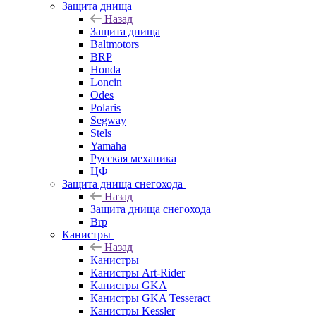
Защита днища
Назад
Защита днища
Baltmotors
BRP
Honda
Loncin
Odes
Polaris
Segway
Stels
Yamaha
Русская механика
ЦФ
Защита днища снегохода
Назад
Защита днища снегохода
Brp
Канистры
Назад
Канистры
Канистры Art-Rider
Канистры GKA
Канистры GKA Tesseract
Канистры Kessler