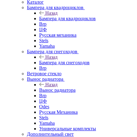
Каталог
Бампера для квадроциклов
Назад
Бампера для квадроциклов
Brp
ЦФ
Русская механика
Stels
Yamaha
Бампера для снегоходов
Назад
Бампера для снегоходов
Brp
Ветровое стекло
Вынос радиатора
Назад
Вынос радиатора
Brp
ЦФ
Odes
Русская Механика
Stels
Yamaha
Универсальные комплекты
Дополнительный свет