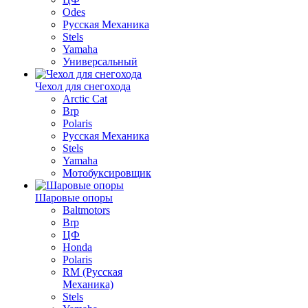
Odes
Русская Механика
Stels
Yamaha
Универсальный
Чехол для снегохода
Arctic Cat
Brp
Polaris
Русская Механика
Stels
Yamaha
Мотобуксировщик
Шаровые опоры
Baltmotors
Brp
ЦФ
Honda
Polaris
RM (Русская
Механика)
Stels