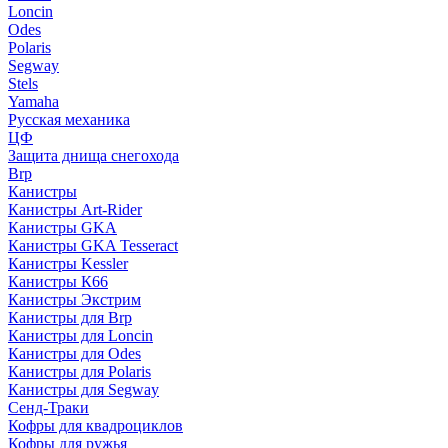
Loncin
Odes
Polaris
Segway
Stels
Yamaha
Русская механика
ЦФ
Защита днища снегохода
Brp
Канистры
Канистры Art-Rider
Канистры GKA
Канистры GKA Tesseract
Канистры Kessler
Канистры К66
Канистры Экстрим
Канистры для Brp
Канистры для Loncin
Канистры для Odes
Канистры для Polaris
Канистры для Segway
Сенд-Траки
Кофры для квадроциклов
Кофры для ружья