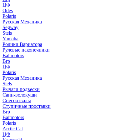
ЦФ
Odes
Polaris
Русская Механика
Segway
Stels
Yamaha
Ролики Вариатора
Рулевые наконечники
Baltmotors
Brp
ЦФ
Polaris
Русская Механика
Stels
Рычаги подвески
Сани-волокуши
Снегоотвалы
Ступичные проставки
Brp
Baltmotors
Polaris
Arctic Cat
ЦФ
Kawasaki