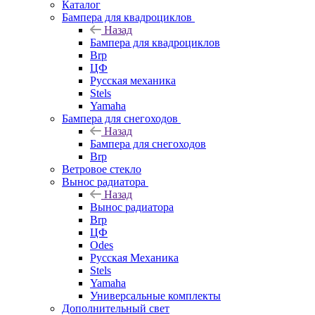
Каталог
Бампера для квадроциклов
Назад
Бампера для квадроциклов
Brp
ЦФ
Русская механика
Stels
Yamaha
Бампера для снегоходов
Назад
Бампера для снегоходов
Brp
Ветровое стекло
Вынос радиатора
Назад
Вынос радиатора
Brp
ЦФ
Odes
Русская Механика
Stels
Yamaha
Универсальные комплекты
Дополнительный свет