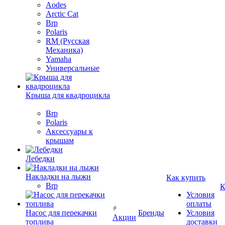
Aodes
Arctic Cat
Brp
Polaris
RM (Русская
Механика)
Yamaha
Универсальные
Крыша для квадроцикла
Brp
Polaris
Аксессуары к
крышам
Лебедки
Накладки на лыжи
Как купить
Brp
К
Условия
оплаты
Насос для перекачки
Бренды
Условия
Акции
топлива
доставки