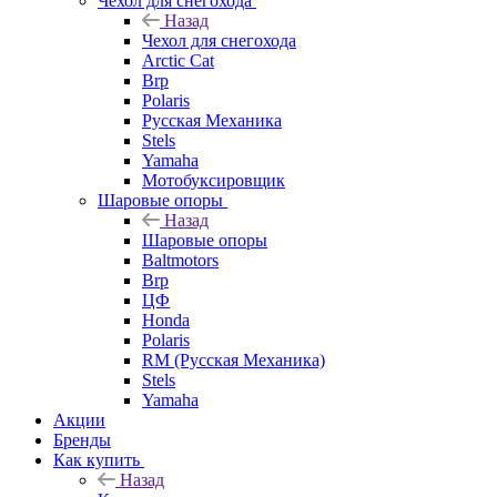
Чехол для снегохода
Назад
Чехол для снегохода
Arctic Cat
Brp
Polaris
Русская Механика
Stels
Yamaha
Мотобуксировщик
Шаровые опоры
Назад
Шаровые опоры
Baltmotors
Brp
ЦФ
Honda
Polaris
RM (Русская Механика)
Stels
Yamaha
Акции
Бренды
Как купить
Назад