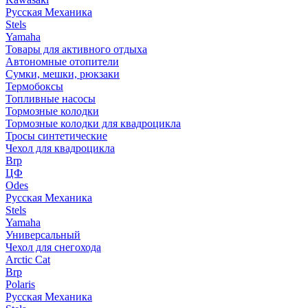
Русская Механика
Stels
Yamaha
Товары для активного отдыха
Автономные отопители
Сумки, мешки, рюкзаки
Термобоксы
Топливные насосы
Тормозные колодки
Тормозные колодки для квадроцикла
Тросы синтетические
Чехол для квадроцикла
Brp
ЦФ
Odes
Русская Механика
Stels
Yamaha
Универсальный
Чехол для снегохода
Arctic Cat
Brp
Polaris
Русская Механика