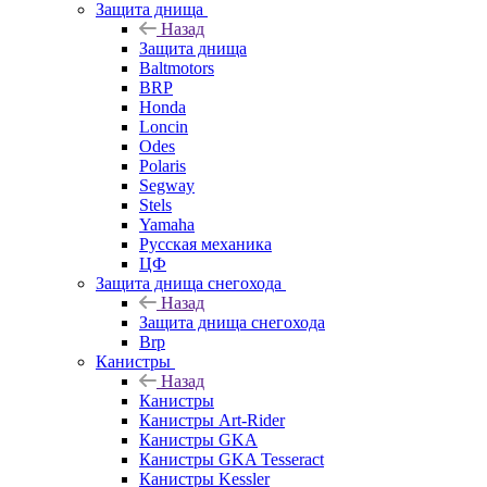
Защита днища
Назад
Защита днища
Baltmotors
BRP
Honda
Loncin
Odes
Polaris
Segway
Stels
Yamaha
Русская механика
ЦФ
Защита днища снегохода
Назад
Защита днища снегохода
Brp
Канистры
Назад
Канистры
Канистры Art-Rider
Канистры GKA
Канистры GKA Tesseract
Канистры Kessler