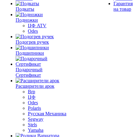
Гарантия
Подкаты
на товар
Подножки
ЦФ ATV
Odes
Подогрев ручек
Подшипники
Подарочный
Сертификат
Расширители арок
Brp
ЦФ
Odes
Polaris
Русская Механика
Segway
Stels
Yamaha