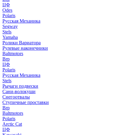
ЦФ
Odes
Polaris
Русская Механика
Segway
Stels
Yamaha
Ролики Вариатора
Рулевые наконечники
Baltmotors
Brp
ЦФ
Polaris
Русская Механика
Stels
Рычаги подвески
Сани-волокуши
Снегоотвалы
Ступичные проставки
Brp
Baltmotors
Polaris
Arctic Cat
ЦФ
Kawasaki