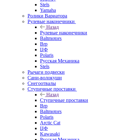
Stels
Yamaha
Ролики Вариатора
Рулевые наконечники
Назад
Рулевые наконечники
Baltmotors
Brp
ЦФ
Polaris
Русская Механика
Stels
Рычаги подвески
Сани-волокуши
Снегоотвалы
Ступичные проставки
Назад
Ступичные проставки
Brp
Baltmotors
Polaris
Arctic Cat
ЦФ
Kawasaki
Русская Механика