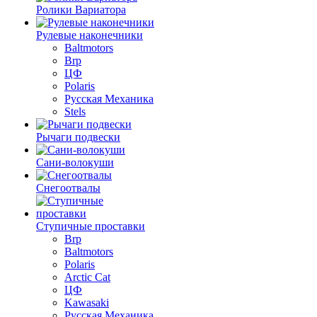
Ролики Вариатора
Рулевые наконечники
Baltmotors
Brp
ЦФ
Polaris
Русская Механика
Stels
Рычаги подвески
Сани-волокуши
Снегоотвалы
Ступичные проставки
Brp
Baltmotors
Polaris
Arctic Cat
ЦФ
Kawasaki
Русская Механика