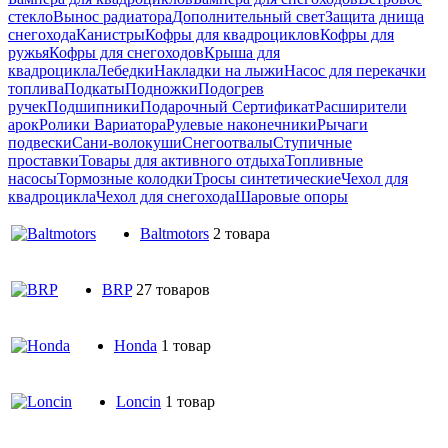
стекло
Вынос радиатора
Дополнительный свет
Защита днища
снегохода
Канистры
Кофры для квадроциклов
Кофры для
ружья
Кофры для снегоходов
Крыша для
квадроцикла
Лебедки
Накладки на лыжи
Насос для перекачки
топлива
Подкаты
Подножки
Подогрев
ручек
Подшипники
Подарочный Сертификат
Расширители
арок
Ролики Вариатора
Рулевые наконечники
Рычаги
подвески
Сани-волокуши
Снегоотвалы
Ступичные
проставки
Товары для активного отдыха
Топливные
насосы
Тормозные колодки
Тросы синтетические
Чехол для
квадроцикла
Чехол для снегохода
Шаровые опоры
Baltmotors
2 товара
BRP
27 товаров
Honda
1 товар
Loncin
1 товар