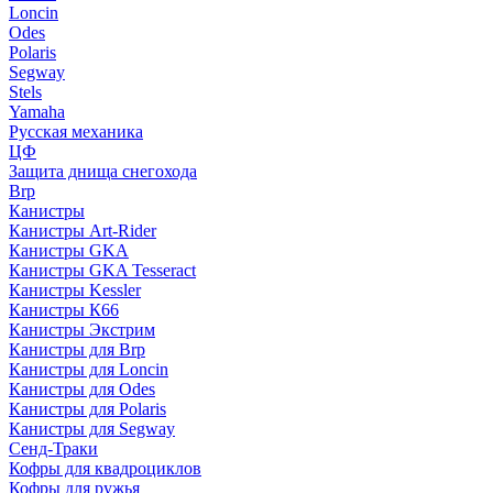
Loncin
Odes
Polaris
Segway
Stels
Yamaha
Русская механика
ЦФ
Защита днища снегохода
Brp
Канистры
Канистры Art-Rider
Канистры GKA
Канистры GKA Tesseract
Канистры Kessler
Канистры К66
Канистры Экстрим
Канистры для Brp
Канистры для Loncin
Канистры для Odes
Канистры для Polaris
Канистры для Segway
Сенд-Траки
Кофры для квадроциклов
Кофры для ружья