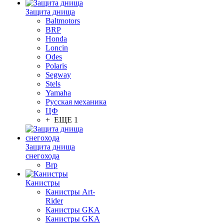
Защита днища
Baltmotors
BRP
Honda
Loncin
Odes
Polaris
Segway
Stels
Yamaha
Русская механика
ЦФ
+ ЕЩЕ 1
Защита днища
снегохода
Brp
Канистры
Канистры Art-
Rider
Канистры GKA
Канистры GKA