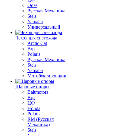
Odes
Русская Механика
Stels
Yamaha
Универсальный
Чехол для снегохода
Arctic Cat
Brp
Polaris
Русская Механика
Stels
Yamaha
Мотобуксировщик
Шаровые опоры
Baltmotors
Brp
ЦФ
Honda
Polaris
RM (Русская
Механика)
Stels