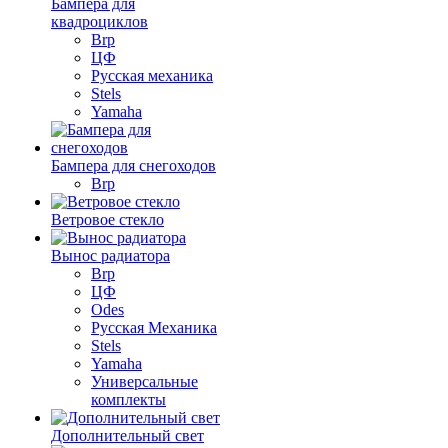
Бампера для
квадроциклов
Brp
ЦФ
Русская механика
Stels
Yamaha
Бампера для снегоходов
Brp
Ветровое стекло
Вынос радиатора
Brp
ЦФ
Odes
Русская Механика
Stels
Yamaha
Универсальные
комплекты
Дополнительный свет