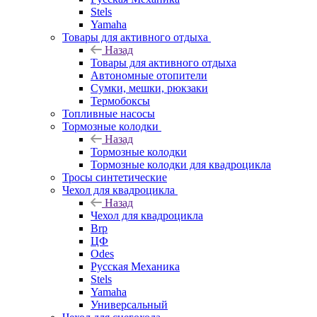
Stels
Yamaha
Товары для активного отдыха
Назад
Товары для активного отдыха
Автономные отопители
Сумки, мешки, рюкзаки
Термобоксы
Топливные насосы
Тормозные колодки
Назад
Тормозные колодки
Тормозные колодки для квадроцикла
Тросы синтетические
Чехол для квадроцикла
Назад
Чехол для квадроцикла
Brp
ЦФ
Odes
Русская Механика
Stels
Yamaha
Универсальный