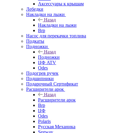
Аксессуары к крышам
Лебедки
Накладки на лыжи
Назад
Накладки на лыжи
Brp
Насос для перекачки топлива
Подкаты
Подножки
Назад
Подножки
ЦФ ATV
Odes
Подогрев ручек
Подшипники
Подарочный Сертификат
Расширители арок
Назад
Расширители арок
Brp
ЦФ
Odes
Polaris
Русская Механика
Segway