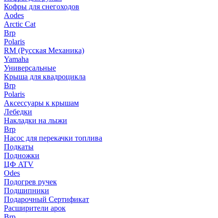
Кофры для снегоходов
Aodes
Arctic Cat
Brp
Polaris
RM (Русская Механика)
Yamaha
Универсальные
Крыша для квадроцикла
Brp
Polaris
Аксессуары к крышам
Лебедки
Накладки на лыжи
Brp
Насос для перекачки топлива
Подкаты
Подножки
ЦФ ATV
Odes
Подогрев ручек
Подшипники
Подарочный Сертификат
Расширители арок
Brp