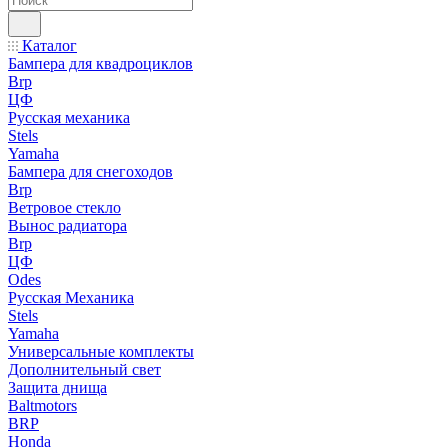
Каталог
Бампера для квадроциклов
Brp
ЦФ
Русская механика
Stels
Yamaha
Бампера для снегоходов
Brp
Ветровое стекло
Вынос радиатора
Brp
ЦФ
Odes
Русская Механика
Stels
Yamaha
Универсальные комплекты
Дополнительный свет
Защита днища
Baltmotors
BRP
Honda