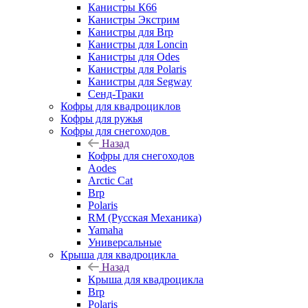
Канистры К66
Канистры Экстрим
Канистры для Brp
Канистры для Loncin
Канистры для Odes
Канистры для Polaris
Канистры для Segway
Сенд-Траки
Кофры для квадроциклов
Кофры для ружья
Кофры для снегоходов
Назад
Кофры для снегоходов
Aodes
Arctic Cat
Brp
Polaris
RM (Русская Механика)
Yamaha
Универсальные
Крыша для квадроцикла
Назад
Крыша для квадроцикла
Brp
Polaris