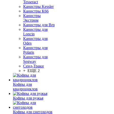
Tesseract
Канистры Kessler
Канистры К66
Канистры
Экстрим
Канистры для Brp
Канистры для
Loncin
Канистры для
Odes
Канистры для
Polaris
Канистры для
Segway
Сенд-Траки
+ ЕЩЕ 2
Кофры для
квадроциклов
Кофры для ружья
Кофры для снегоходов