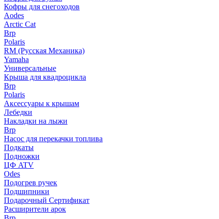
Кофры для снегоходов
Aodes
Arctic Cat
Brp
Polaris
RM (Русская Механика)
Yamaha
Универсальные
Крыша для квадроцикла
Brp
Polaris
Аксессуары к крышам
Лебедки
Накладки на лыжи
Brp
Насос для перекачки топлива
Подкаты
Подножки
ЦФ ATV
Odes
Подогрев ручек
Подшипники
Подарочный Сертификат
Расширители арок
Brp