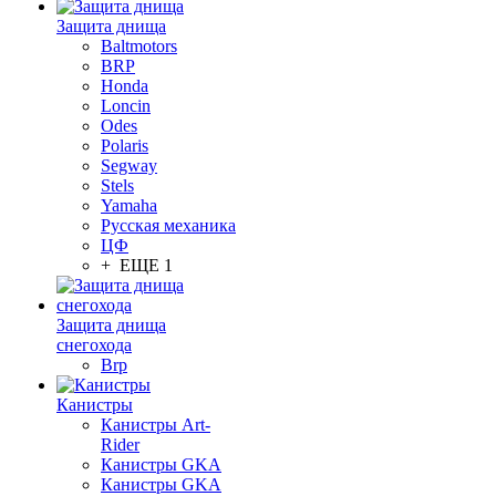
Защита днища
Baltmotors
BRP
Honda
Loncin
Odes
Polaris
Segway
Stels
Yamaha
Русская механика
ЦФ
+ ЕЩЕ 1
Защита днища
снегохода
Brp
Канистры
Канистры Art-
Rider
Канистры GKA
Канистры GKA