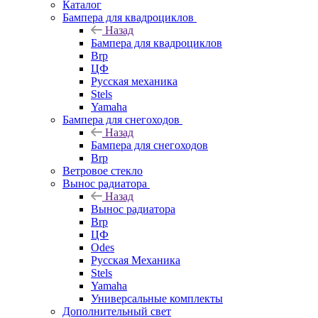
Каталог
Бампера для квадроциклов
Назад
Бампера для квадроциклов
Brp
ЦФ
Русская механика
Stels
Yamaha
Бампера для снегоходов
Назад
Бампера для снегоходов
Brp
Ветровое стекло
Вынос радиатора
Назад
Вынос радиатора
Brp
ЦФ
Odes
Русская Механика
Stels
Yamaha
Универсальные комплекты
Дополнительный свет