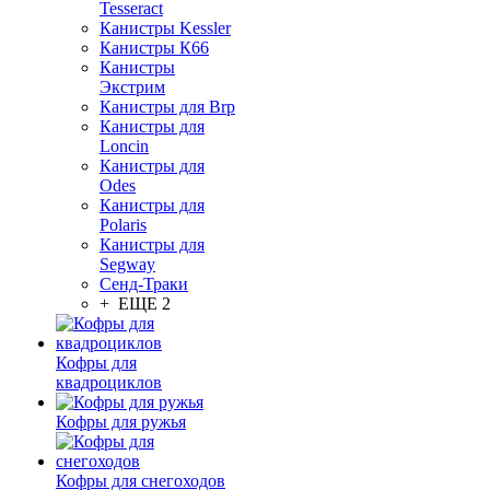
Tesseract
Канистры Kessler
Канистры К66
Канистры
Экстрим
Канистры для Brp
Канистры для
Loncin
Канистры для
Odes
Канистры для
Polaris
Канистры для
Segway
Сенд-Траки
+ ЕЩЕ 2
Кофры для
квадроциклов
Кофры для ружья
Кофры для снегоходов