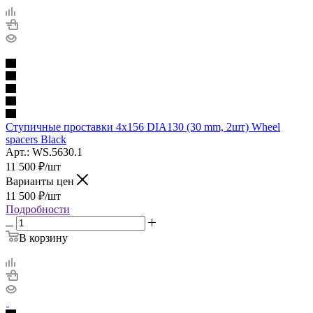
Ступичные проставки 4х156 DIA130 (30 mm, 2шт) Wheel
spacers Black
Арт.: WS.5630.1
11 500
₽
/шт
Варианты цен
11 500
₽
/шт
Подробности
В корзину