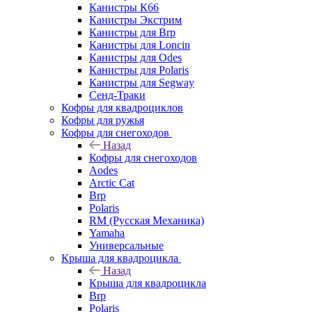
Канистры К66
Канистры Экстрим
Канистры для Brp
Канистры для Loncin
Канистры для Odes
Канистры для Polaris
Канистры для Segway
Сенд-Траки
Кофры для квадроциклов
Кофры для ружья
Кофры для снегоходов
Назад
Кофры для снегоходов
Aodes
Arctic Cat
Brp
Polaris
RM (Русская Механика)
Yamaha
Универсальные
Крыша для квадроцикла
Назад
Крыша для квадроцикла
Brp
Polaris