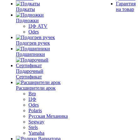
Гарантия
Подкаты
на товар
Подножки
ЦФ ATV
Odes
Подогрев ручек
Подшипники
Подарочный
Сертификат
Расширители арок
Brp
ЦФ
Odes
Polaris
Русская Механика
Segway
Stels
Yamaha