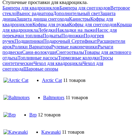
Ступичные проставки для квадроцикла
Бампера для квадроциклов
Бампера для снегоходов
Ветровое
стекло
Вынос радиатора
Дополнительный свет
Защита
днища
Защита днища снегохода
Канистры
Кофры для
квадроциклов
Кофры для ружья
Кофры для снегоходов
Крыша
для квадроцикла
Лебедки
Накладки на лыжи
Насос для
перекачки топлива
Подкаты
Подножки
Подогрев
ручек
Подшипники
Подарочный Сертификат
Расширители
арок
Ролики Вариатора
Рулевые наконечники
Рычаги
подвески
Сани-волокуши
Снегоотвалы
Товары для активного
отдыха
Топливные насосы
Тормозные колодки
Тросы
синтетические
Чехол для квадроцикла
Чехол для
снегохода
Шаровые опоры
Arctic Cat
11 товаров
Baltmotors
11 товаров
Brp
12 товаров
Kawasaki
11 товаров