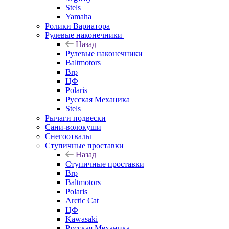
Stels
Yamaha
Ролики Вариатора
Рулевые наконечники
Назад
Рулевые наконечники
Baltmotors
Brp
ЦФ
Polaris
Русская Механика
Stels
Рычаги подвески
Сани-волокуши
Снегоотвалы
Ступичные проставки
Назад
Ступичные проставки
Brp
Baltmotors
Polaris
Arctic Cat
ЦФ
Kawasaki
Русская Механика