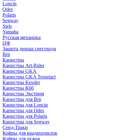
Loncin
Odes
Polaris
Segway
Stels
Yamaha
Русская механика
ЦФ
Защита днища снегохода
Brp
Канистры
Канистры Art-Rider
Канистры GKA
Канистры GKA Tesseract
Канистры Kessler
Канистры К66
Канистры Экстрим
Канистры для Brp
Канистры для Loncin
Канистры для Odes
Канистры для Polaris
Канистры для Segway
Сенд-Траки
Кофры для квадроциклов
Кофры для ружья