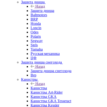
Защита днища
Назад
Защита днища
Baltmotors
BRP
Honda
Loncin
Odes
Polaris
Segway
Stels
Yamaha
Русская механика
ЦФ
Защита днища снегохода
Назад
Защита днища снегохода
Brp
Канистры
Назад
Канистры
Канистры Art-Rider
Канистры GKA
Канистры GKA Tesseract
Канистры Kessler