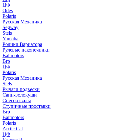
ЦФ
Odes
Polaris
Русская Механика
Segway
Stels
Yamaha
Ролики Вариатора
Рулевые наконечники
Baltmotors
Brp
ЦФ
Polaris
Русская Механика
Stels
Рычаги подвески
Сани-волокуши
Снегоотвалы
Ступичные проставки
Brp
Baltmotors
Polaris
Arctic Cat
ЦФ
Kawasaki