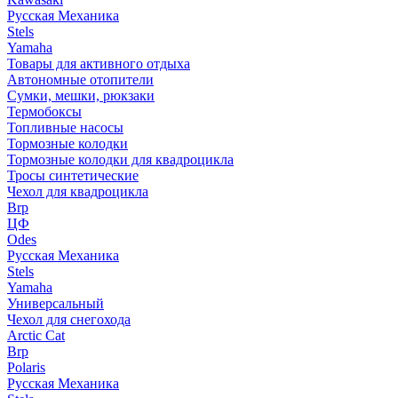
Русская Механика
Stels
Yamaha
Товары для активного отдыха
Автономные отопители
Сумки, мешки, рюкзаки
Термобоксы
Топливные насосы
Тормозные колодки
Тормозные колодки для квадроцикла
Тросы синтетические
Чехол для квадроцикла
Brp
ЦФ
Odes
Русская Механика
Stels
Yamaha
Универсальный
Чехол для снегохода
Arctic Cat
Brp
Polaris
Русская Механика