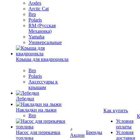
Aodes
Arctic Cat
Brp
Polaris
RM (Русская
Механика)
Yamaha
Универсальные
Крыша для квадроцикла
Brp
Polaris
Аксессуары к
крышам
Лебедки
Накладки на лыжи
Как купить
Brp
К
Условия
оплаты
Насос для перекачки
Бренды
Условия
Акции
топлива
доставки