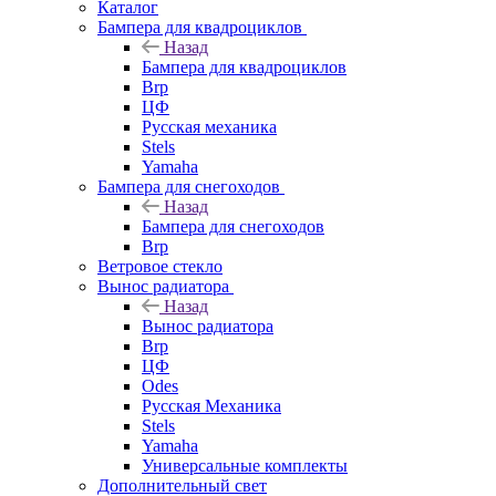
Каталог
Бампера для квадроциклов
Назад
Бампера для квадроциклов
Brp
ЦФ
Русская механика
Stels
Yamaha
Бампера для снегоходов
Назад
Бампера для снегоходов
Brp
Ветровое стекло
Вынос радиатора
Назад
Вынос радиатора
Brp
ЦФ
Odes
Русская Механика
Stels
Yamaha
Универсальные комплекты
Дополнительный свет