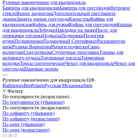
Рулевые наконечники для квадроцикла
Бампера для квадроциклов
Бампера для снегоходов
Ветровое
стекло
Вынос радиатора
Дополнительный свет
Защита
днища
Защита днища снегохода
Канистры
Кофры для
квадроциклов
Кофры для ружья
Кофры для снегоходов
Крыша
для квадроцикла
Лебедки
Накладки на лыжи
Насос для
перекачки топлива
Подкаты
Подножки
Подогрев
ручек
Подшипники
Подарочный Сертификат
Расширители
арок
Ролики Вариатора
Рычаги подвески
Сани-
волокуши
Снегоотвалы
Ступичные проставки
Товары для
активного отдыха
Топливные насосы
Тормозные
колодки
Тросы синтетические
Чехол для квадроцикла
Чехол для
снегохода
Шаровые опоры
—
Рулевые наконечники для квадроцикла ЦФ
Baltmotors
Brp
Polaris
Русская Механика
Stels
Фильтр
По популярности (возрастание)
По популярности (убывание)
По популярности (возрастание)
По алфавиту (убывание)
По алфавиту (возрастание)
По цене (убывание)
По цене (возрастание)