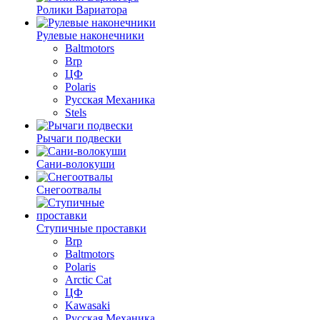
Ролики Вариатора
Рулевые наконечники
Baltmotors
Brp
ЦФ
Polaris
Русская Механика
Stels
Рычаги подвески
Сани-волокуши
Снегоотвалы
Ступичные проставки
Brp
Baltmotors
Polaris
Arctic Cat
ЦФ
Kawasaki
Русская Механика