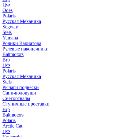
ЦФ
Odes
Polaris
Русская Механика
Segway
Stels
Yamaha
Ролики Вариатора
Рулевые наконечники
Baltmotors
Brp
ЦФ
Polaris
Русская Механика
Stels
Рычаги подвески
Сани-волокуши
Снегоотвалы
Ступичные проставки
Brp
Baltmotors
Polaris
Arctic Cat
ЦФ
Kawasaki