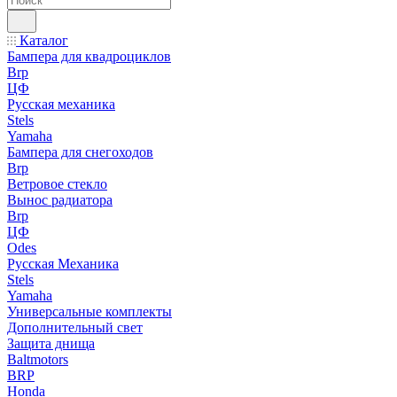
Каталог
Бампера для квадроциклов
Brp
ЦФ
Русская механика
Stels
Yamaha
Бампера для снегоходов
Brp
Ветровое стекло
Вынос радиатора
Brp
ЦФ
Odes
Русская Механика
Stels
Yamaha
Универсальные комплекты
Дополнительный свет
Защита днища
Baltmotors
BRP
Honda