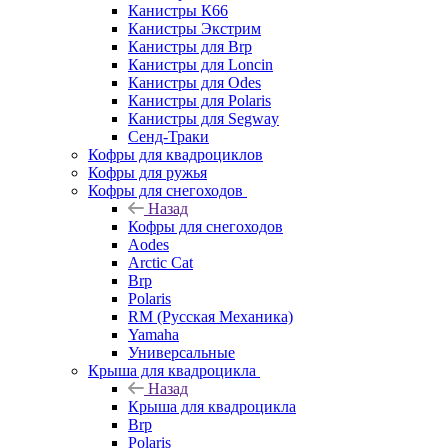
Канистры К66
Канистры Экстрим
Канистры для Brp
Канистры для Loncin
Канистры для Odes
Канистры для Polaris
Канистры для Segway
Сенд-Траки
Кофры для квадроциклов
Кофры для ружья
Кофры для снегоходов
Назад
Кофры для снегоходов
Aodes
Arctic Cat
Brp
Polaris
RM (Русская Механика)
Yamaha
Универсальные
Крыша для квадроцикла
Назад
Крыша для квадроцикла
Brp
Polaris