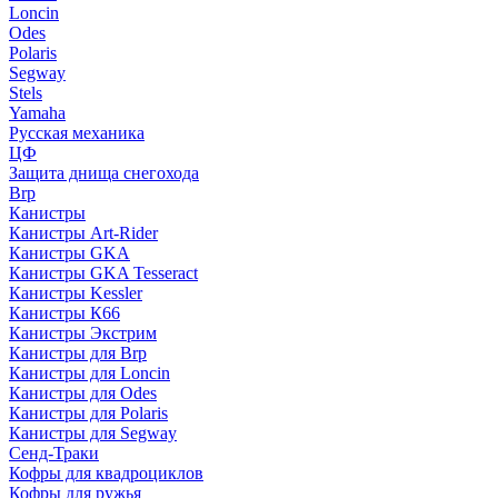
Loncin
Odes
Polaris
Segway
Stels
Yamaha
Русская механика
ЦФ
Защита днища снегохода
Brp
Канистры
Канистры Art-Rider
Канистры GKA
Канистры GKA Tesseract
Канистры Kessler
Канистры К66
Канистры Экстрим
Канистры для Brp
Канистры для Loncin
Канистры для Odes
Канистры для Polaris
Канистры для Segway
Сенд-Траки
Кофры для квадроциклов
Кофры для ружья