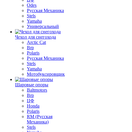
Odes
Русская Механика
Stels
Yamaha
Универсальный
Чехол для снегохода
Arctic Cat
Brp
Polaris
Русская Механика
Stels
Yamaha
Мотобуксировщик
Шаровые опоры
Baltmotors
Brp
ЦФ
Honda
Polaris
RM (Русская
Механика)
Stels