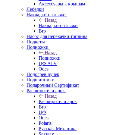
Аксессуары к крышам
Лебедки
Накладки на лыжи
Назад
Накладки на лыжи
Brp
Насос для перекачки топлива
Подкаты
Подножки
Назад
Подножки
ЦФ ATV
Odes
Подогрев ручек
Подшипники
Подарочный Сертификат
Расширители арок
Назад
Расширители арок
Brp
ЦФ
Odes
Polaris
Русская Механика
Segway