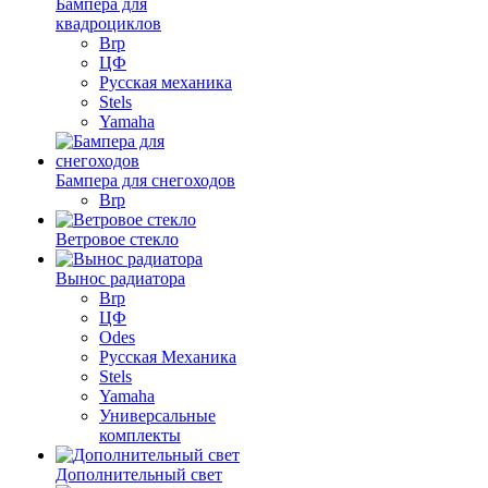
Бампера для
квадроциклов
Brp
ЦФ
Русская механика
Stels
Yamaha
Бампера для снегоходов
Brp
Ветровое стекло
Вынос радиатора
Brp
ЦФ
Odes
Русская Механика
Stels
Yamaha
Универсальные
комплекты
Дополнительный свет