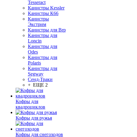
Tesseract
Канистры Kessler
Канистры К66
Канистры
Экстрим
Канистры для Brp
Канистры для
Loncin
Канистры для
Odes
Канистры для
Polaris
Канистры для
Segway
Сенд-Траки
+ ЕЩЕ 2
Кофры для
квадроциклов
Кофры для ружья
Кофры для снегоходов