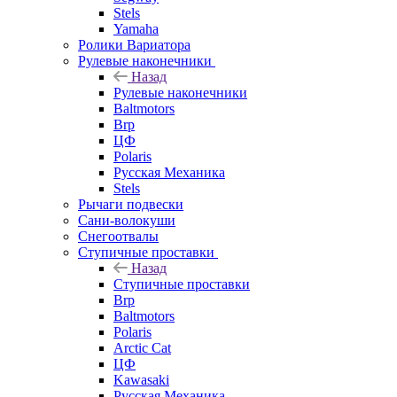
Stels
Yamaha
Ролики Вариатора
Рулевые наконечники
Назад
Рулевые наконечники
Baltmotors
Brp
ЦФ
Polaris
Русская Механика
Stels
Рычаги подвески
Сани-волокуши
Снегоотвалы
Ступичные проставки
Назад
Ступичные проставки
Brp
Baltmotors
Polaris
Arctic Cat
ЦФ
Kawasaki
Русская Механика