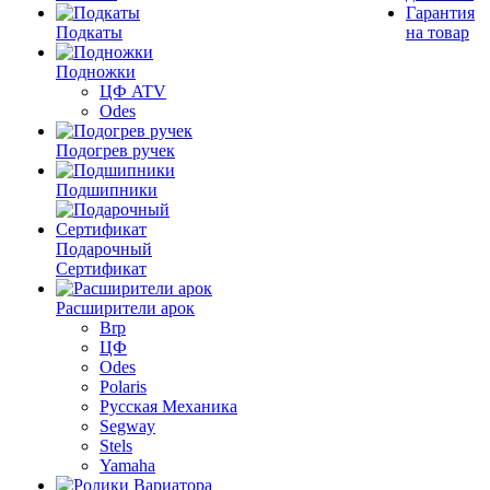
Гарантия
Подкаты
на товар
Подножки
ЦФ ATV
Odes
Подогрев ручек
Подшипники
Подарочный
Сертификат
Расширители арок
Brp
ЦФ
Odes
Polaris
Русская Механика
Segway
Stels
Yamaha