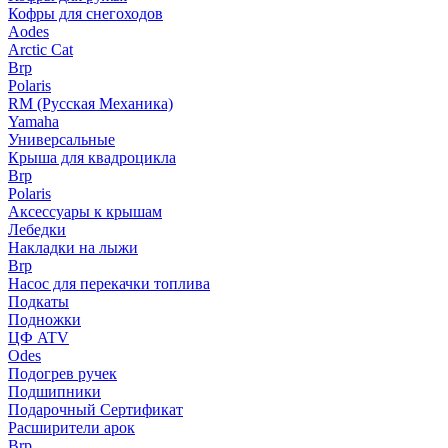
Кофры для снегоходов
Aodes
Arctic Cat
Brp
Polaris
RM (Русская Механика)
Yamaha
Универсальные
Крыша для квадроцикла
Brp
Polaris
Аксессуары к крышам
Лебедки
Накладки на лыжи
Brp
Насос для перекачки топлива
Подкаты
Подножки
ЦФ ATV
Odes
Подогрев ручек
Подшипники
Подарочный Сертификат
Расширители арок
Brp