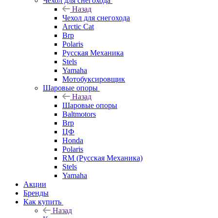
Чехол для снегохода
Назад
Чехол для снегохода
Arctic Cat
Brp
Polaris
Русская Механика
Stels
Yamaha
Мотобуксировщик
Шаровые опоры
Назад
Шаровые опоры
Baltmotors
Brp
ЦФ
Honda
Polaris
RM (Русская Механика)
Stels
Yamaha
Акции
Бренды
Как купить
Назад