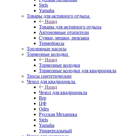
Stels
Yamaha
Товары для активного отдыха
Назад
Товары для активного отдыха
Автономные отопители
Сумки, мешки, рюкзаки
Термобоксы
Топливные насосы
Тормозные колодки
Назад
Тормозные колодки
Тормозные колодки для квадроцикла
Тросы синтетические
Чехол для квадроцикла
Назад
Чехол для квадроцикла
Brp
ЦФ
Odes
Русская Механика
Stels
Yamaha
Универсальный