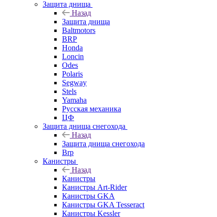
Защита днища
Назад
Защита днища
Baltmotors
BRP
Honda
Loncin
Odes
Polaris
Segway
Stels
Yamaha
Русская механика
ЦФ
Защита днища снегохода
Назад
Защита днища снегохода
Brp
Канистры
Назад
Канистры
Канистры Art-Rider
Канистры GKA
Канистры GKA Tesseract
Канистры Kessler