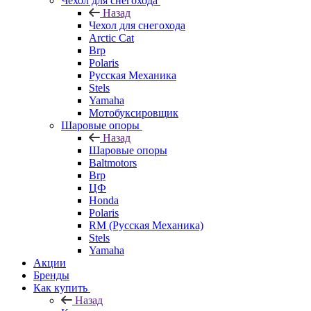
Чехол для снегохода
Назад
Чехол для снегохода
Arctic Cat
Brp
Polaris
Русская Механика
Stels
Yamaha
Мотобуксировщик
Шаровые опоры
Назад
Шаровые опоры
Baltmotors
Brp
ЦФ
Honda
Polaris
RM (Русская Механика)
Stels
Yamaha
Акции
Бренды
Как купить
Назад