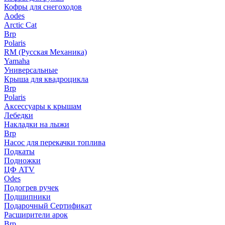
Кофры для снегоходов
Aodes
Arctic Cat
Brp
Polaris
RM (Русская Механика)
Yamaha
Универсальные
Крыша для квадроцикла
Brp
Polaris
Аксессуары к крышам
Лебедки
Накладки на лыжи
Brp
Насос для перекачки топлива
Подкаты
Подножки
ЦФ ATV
Odes
Подогрев ручек
Подшипники
Подарочный Сертификат
Расширители арок
Brp