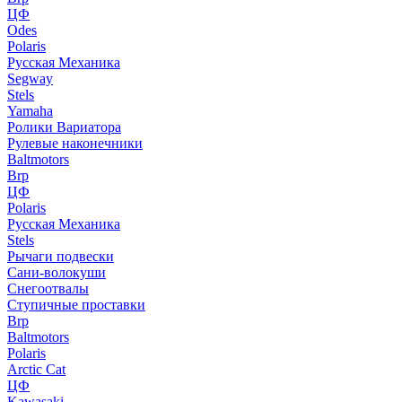
ЦФ
Odes
Polaris
Русская Механика
Segway
Stels
Yamaha
Ролики Вариатора
Рулевые наконечники
Baltmotors
Brp
ЦФ
Polaris
Русская Механика
Stels
Рычаги подвески
Сани-волокуши
Снегоотвалы
Ступичные проставки
Brp
Baltmotors
Polaris
Arctic Cat
ЦФ
Kawasaki