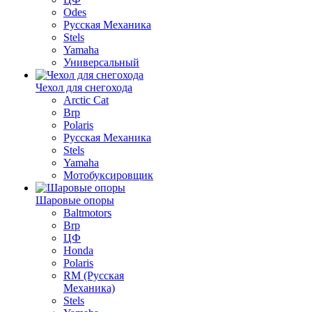
Odes
Русская Механика
Stels
Yamaha
Универсальный
Чехол для снегохода
Arctic Cat
Brp
Polaris
Русская Механика
Stels
Yamaha
Мотобуксировщик
Шаровые опоры
Baltmotors
Brp
ЦФ
Honda
Polaris
RM (Русская
Механика)
Stels