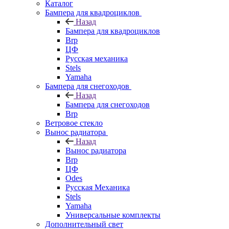
Каталог
Бампера для квадроциклов
Назад
Бампера для квадроциклов
Brp
ЦФ
Русская механика
Stels
Yamaha
Бампера для снегоходов
Назад
Бампера для снегоходов
Brp
Ветровое стекло
Вынос радиатора
Назад
Вынос радиатора
Brp
ЦФ
Odes
Русская Механика
Stels
Yamaha
Универсальные комплекты
Дополнительный свет