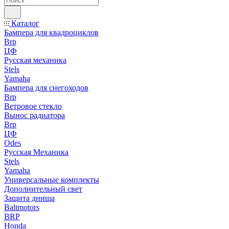
Каталог
Бампера для квадроциклов
Brp
ЦФ
Русская механика
Stels
Yamaha
Бампера для снегоходов
Brp
Ветровое стекло
Вынос радиатора
Brp
ЦФ
Odes
Русская Механика
Stels
Yamaha
Универсальные комплекты
Дополнительный свет
Защита днища
Baltmotors
BRP
Honda