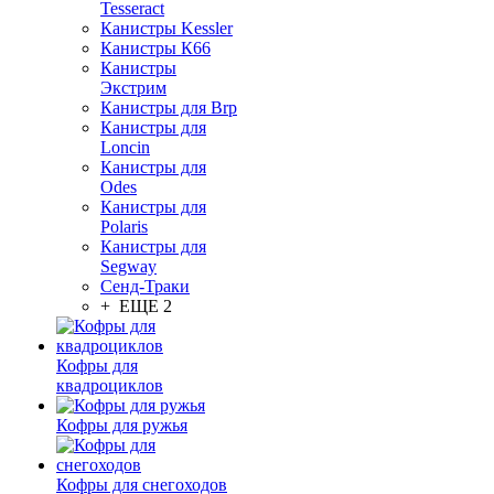
Tesseract
Канистры Kessler
Канистры К66
Канистры
Экстрим
Канистры для Brp
Канистры для
Loncin
Канистры для
Odes
Канистры для
Polaris
Канистры для
Segway
Сенд-Траки
+ ЕЩЕ 2
Кофры для
квадроциклов
Кофры для ружья
Кофры для снегоходов