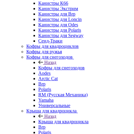
Канистры К66
Канистры Экстрим
Канистры для Brp
Канистры для Loncin
Канистры для Odes
Канистры для Polaris
Канистры для Segway
Сенд-Траки
Кофры для квадроциклов
Кофры для ружья
Кофры для снегоходов
Назад
Кофры для снегоходов
Aodes
Arctic Cat
Brp
Polaris
RM (Русская Механика)
Yamaha
Универсальные
Крыша для квадроцикла
Назад
Крыша для квадроцикла
Brp
Polaris