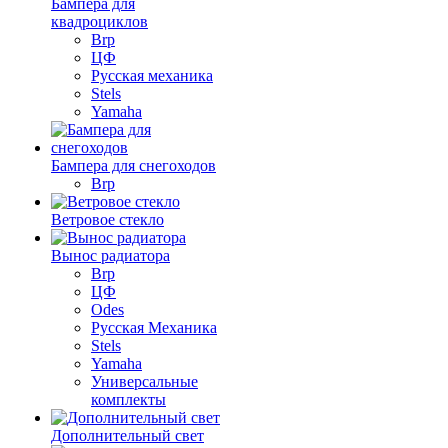
Бампера для
квадроциклов
Brp
ЦФ
Русская механика
Stels
Yamaha
Бампера для снегоходов
Brp
Ветровое стекло
Вынос радиатора
Brp
ЦФ
Odes
Русская Механика
Stels
Yamaha
Универсальные
комплекты
Дополнительный свет