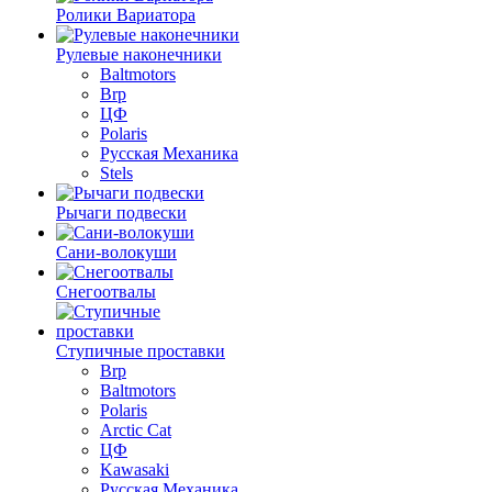
Ролики Вариатора
Рулевые наконечники
Baltmotors
Brp
ЦФ
Polaris
Русская Механика
Stels
Рычаги подвески
Сани-волокуши
Снегоотвалы
Ступичные проставки
Brp
Baltmotors
Polaris
Arctic Cat
ЦФ
Kawasaki
Русская Механика