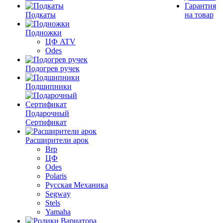
Гарантия
Подкаты
на товар
Подножки
ЦФ ATV
Odes
Подогрев ручек
Подшипники
Подарочный
Сертификат
Расширители арок
Brp
ЦФ
Odes
Polaris
Русская Механика
Segway
Stels
Yamaha