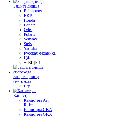
Защита днища
Baltmotors
BRP
Honda
Loncin
Odes
Polaris
Segway
Stels
Yamaha
Русская механика
ЦФ
+ ЕЩЕ 1
Защита днища
снегохода
Brp
Канистры
Канистры Art-
Rider
Канистры GKA
Канистры GKA