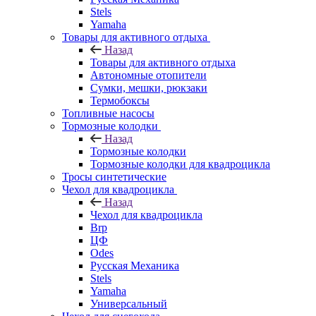
Stels
Yamaha
Товары для активного отдыха
Назад
Товары для активного отдыха
Автономные отопители
Сумки, мешки, рюкзаки
Термобоксы
Топливные насосы
Тормозные колодки
Назад
Тормозные колодки
Тормозные колодки для квадроцикла
Тросы синтетические
Чехол для квадроцикла
Назад
Чехол для квадроцикла
Brp
ЦФ
Odes
Русская Механика
Stels
Yamaha
Универсальный