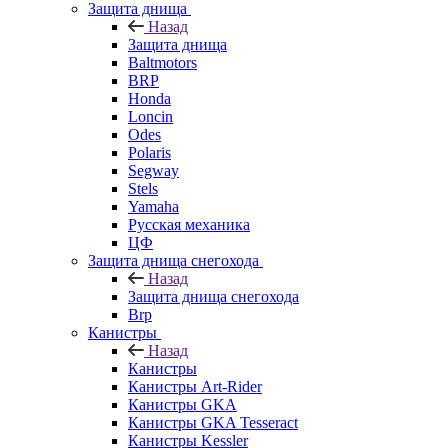
Защита днища
Назад
Защита днища
Baltmotors
BRP
Honda
Loncin
Odes
Polaris
Segway
Stels
Yamaha
Русская механика
ЦФ
Защита днища снегохода
Назад
Защита днища снегохода
Brp
Канистры
Назад
Канистры
Канистры Art-Rider
Канистры GKA
Канистры GKA Tesseract
Канистры Kessler