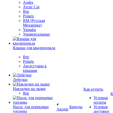
Aodes
Arctic Cat
Brp
Polaris
RM (Русская
Механика)
Yamaha
Универсальные
Крыша для квадроцикла
Brp
Polaris
Аксессуары к
крышам
Лебедки
Накладки на лыжи
Как купить
Brp
К
Условия
оплаты
Насос для перекачки
Бренды
Условия
Акции
топлива
доставки