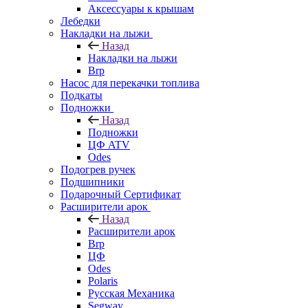
Аксессуары к крышам
Лебедки
Накладки на лыжи
Назад
Накладки на лыжи
Brp
Насос для перекачки топлива
Подкаты
Подножки
Назад
Подножки
ЦФ ATV
Odes
Подогрев ручек
Подшипники
Подарочный Сертификат
Расширители арок
Назад
Расширители арок
Brp
ЦФ
Odes
Polaris
Русская Механика
Segway