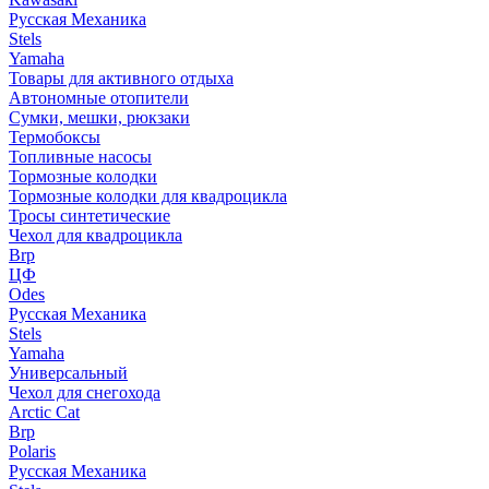
Русская Механика
Stels
Yamaha
Товары для активного отдыха
Автономные отопители
Сумки, мешки, рюкзаки
Термобоксы
Топливные насосы
Тормозные колодки
Тормозные колодки для квадроцикла
Тросы синтетические
Чехол для квадроцикла
Brp
ЦФ
Odes
Русская Механика
Stels
Yamaha
Универсальный
Чехол для снегохода
Arctic Cat
Brp
Polaris
Русская Механика