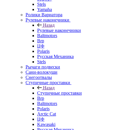
Stels
Yamaha
Ролики Вариатора
Рулевые наконечники
Назад
Рулевые наконечники
Baltmotors
Brp
ЦФ
Polaris
Русская Механика
Stels
Рычаги подвески
Сани-волокуши
Снегоотвалы
Ступичные проставки
Назад
Ступичные проставки
Brp
Baltmotors
Polaris
Arctic Cat
ЦФ
Kawasaki
Русская Механика