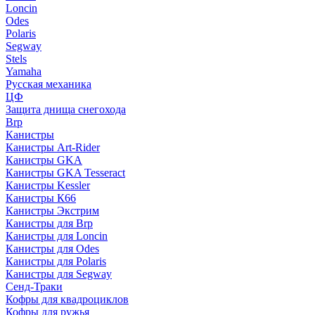
Loncin
Odes
Polaris
Segway
Stels
Yamaha
Русская механика
ЦФ
Защита днища снегохода
Brp
Канистры
Канистры Art-Rider
Канистры GKA
Канистры GKA Tesseract
Канистры Kessler
Канистры К66
Канистры Экстрим
Канистры для Brp
Канистры для Loncin
Канистры для Odes
Канистры для Polaris
Канистры для Segway
Сенд-Траки
Кофры для квадроциклов
Кофры для ружья