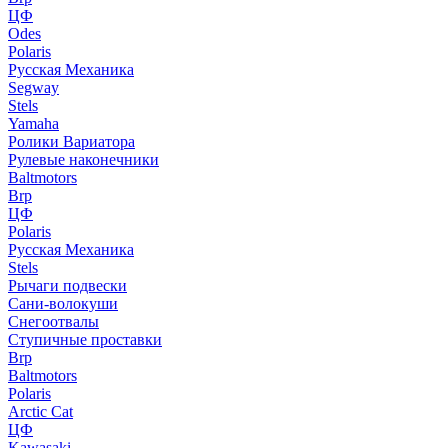
ЦФ
Odes
Polaris
Русская Механика
Segway
Stels
Yamaha
Ролики Вариатора
Рулевые наконечники
Baltmotors
Brp
ЦФ
Polaris
Русская Механика
Stels
Рычаги подвески
Сани-волокуши
Снегоотвалы
Ступичные проставки
Brp
Baltmotors
Polaris
Arctic Cat
ЦФ
Kawasaki