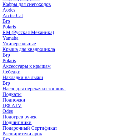
Кофры для снегоходов
Aodes
Arctic Cat
Brp
Polaris
RM (Русская Механика)
Yamaha
Универсальные
Крыша для квадроцикла
Brp
Polaris
Аксессуары к крышам
Лебедки
Накладки на лыжи
Brp
Насос для перекачки топлива
Подкаты
Подножки
ЦФ ATV
Odes
Подогрев ручек
Подшипники
Подарочный Сертификат
Расширители арок
Brp