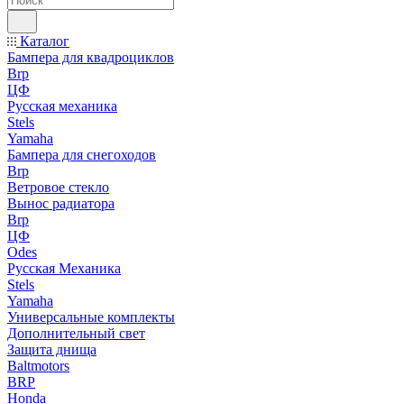
Каталог
Бампера для квадроциклов
Brp
ЦФ
Русская механика
Stels
Yamaha
Бампера для снегоходов
Brp
Ветровое стекло
Вынос радиатора
Brp
ЦФ
Odes
Русская Механика
Stels
Yamaha
Универсальные комплекты
Дополнительный свет
Защита днища
Baltmotors
BRP
Honda