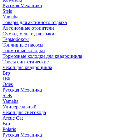
Русская Механика
Stels
Yamaha
Товары для активного отдыха
Автономные отопители
Сумки, мешки, рюкзаки
Термобоксы
Топливные насосы
Тормозные колодки
Тормозные колодки для квадроцикла
Тросы синтетические
Чехол для квадроцикла
Brp
ЦФ
Odes
Русская Механика
Stels
Yamaha
Универсальный
Чехол для снегохода
Arctic Cat
Brp
Polaris
Русская Механика