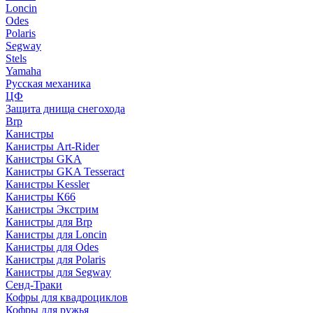
Loncin
Odes
Polaris
Segway
Stels
Yamaha
Русская механика
ЦФ
Защита днища снегохода
Brp
Канистры
Канистры Art-Rider
Канистры GKA
Канистры GKA Tesseract
Канистры Kessler
Канистры К66
Канистры Экстрим
Канистры для Brp
Канистры для Loncin
Канистры для Odes
Канистры для Polaris
Канистры для Segway
Сенд-Траки
Кофры для квадроциклов
Кофры для ружья