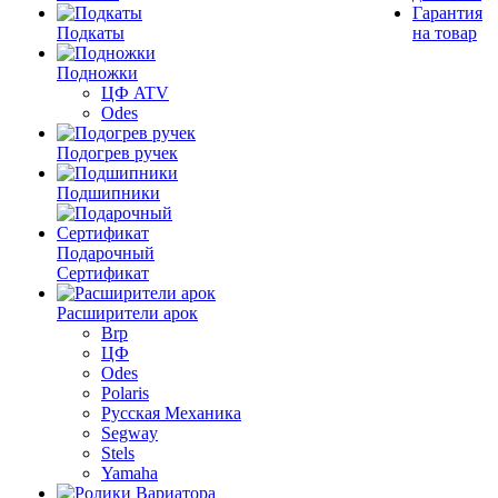
Гарантия
Подкаты
на товар
Подножки
ЦФ ATV
Odes
Подогрев ручек
Подшипники
Подарочный
Сертификат
Расширители арок
Brp
ЦФ
Odes
Polaris
Русская Механика
Segway
Stels
Yamaha