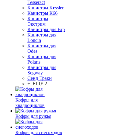
Tesseract
Канистры Kessler
Канистры К66
Канистры
Экстрим
Канистры для Brp
Канистры для
Loncin
Канистры для
Odes
Канистры для
Polaris
Канистры для
Segway
Сенд-Траки
+ ЕЩЕ 2
Кофры для
квадроциклов
Кофры для ружья
Кофры для снегоходов