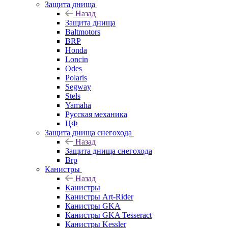
Защита днища
Назад
Защита днища
Baltmotors
BRP
Honda
Loncin
Odes
Polaris
Segway
Stels
Yamaha
Русская механика
ЦФ
Защита днища снегохода
Назад
Защита днища снегохода
Brp
Канистры
Назад
Канистры
Канистры Art-Rider
Канистры GKA
Канистры GKA Tesseract
Канистры Kessler