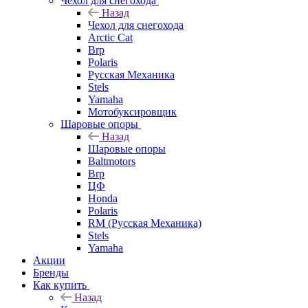
Чехол для снегохода
Назад
Чехол для снегохода
Arctic Cat
Brp
Polaris
Русская Механика
Stels
Yamaha
Мотобуксировщик
Шаровые опоры
Назад
Шаровые опоры
Baltmotors
Brp
ЦФ
Honda
Polaris
RM (Русская Механика)
Stels
Yamaha
Акции
Бренды
Как купить
Назад