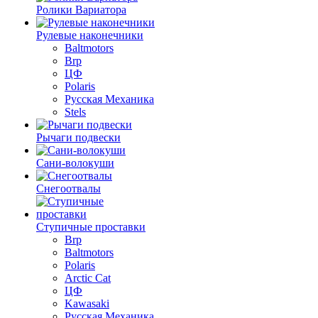
Ролики Вариатора
Рулевые наконечники
Baltmotors
Brp
ЦФ
Polaris
Русская Механика
Stels
Рычаги подвески
Сани-волокуши
Снегоотвалы
Ступичные проставки
Brp
Baltmotors
Polaris
Arctic Cat
ЦФ
Kawasaki
Русская Механика