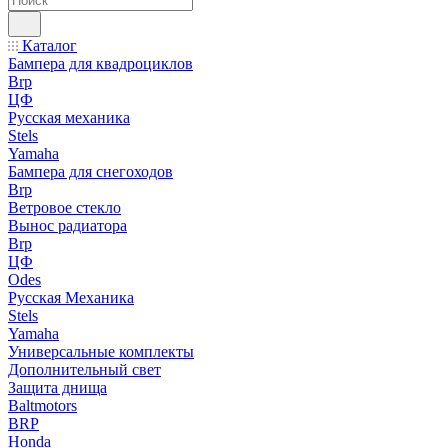
Каталог
Бампера для квадроциклов
Brp
ЦФ
Русская механика
Stels
Yamaha
Бампера для снегоходов
Brp
Ветровое стекло
Вынос радиатора
Brp
ЦФ
Odes
Русская Механика
Stels
Yamaha
Универсальные комплекты
Дополнительный свет
Защита днища
Baltmotors
BRP
Honda