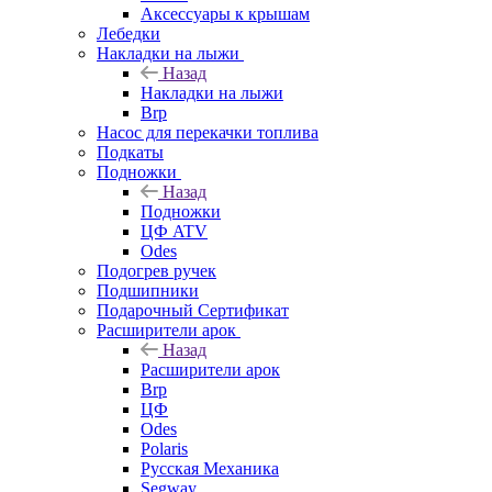
Аксессуары к крышам
Лебедки
Накладки на лыжи
Назад
Накладки на лыжи
Brp
Насос для перекачки топлива
Подкаты
Подножки
Назад
Подножки
ЦФ ATV
Odes
Подогрев ручек
Подшипники
Подарочный Сертификат
Расширители арок
Назад
Расширители арок
Brp
ЦФ
Odes
Polaris
Русская Механика
Segway