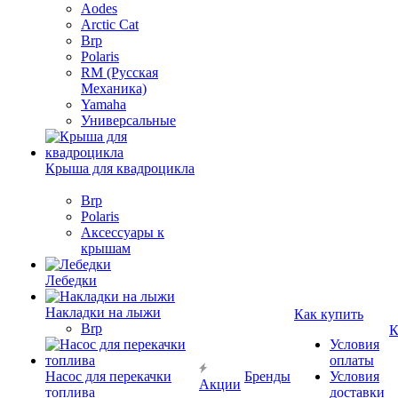
Aodes
Arctic Cat
Brp
Polaris
RM (Русская
Механика)
Yamaha
Универсальные
Крыша для квадроцикла
Brp
Polaris
Аксессуары к
крышам
Лебедки
Накладки на лыжи
Как купить
Brp
К
Условия
оплаты
Насос для перекачки
Бренды
Условия
Акции
топлива
доставки