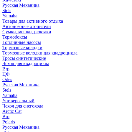
Русская Механика
Stels
Yamaha
Товары для активного отдыха
Автономные отопители
Сумки, мешки, рюкзаки
Термобоксы
Топливные насосы
Тормозные колодки
Тормозные колодки для квадроцикла
Тросы синтетические
Чехол для квадроцикла
Brp
ЦФ
Odes
Русская Механика
Stels
Yamaha
Универсальный
Чехол для снегохода
Arctic Cat
Brp
Polaris
Русская Механика