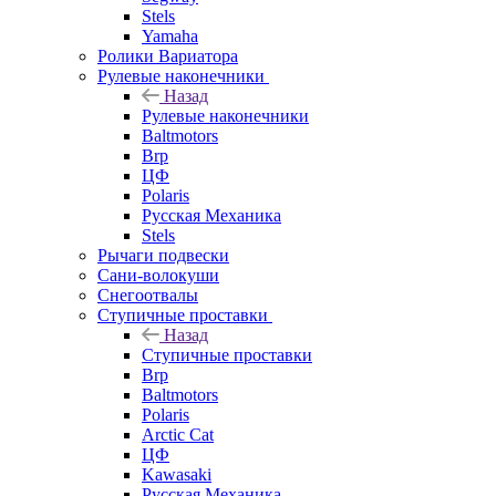
Stels
Yamaha
Ролики Вариатора
Рулевые наконечники
Назад
Рулевые наконечники
Baltmotors
Brp
ЦФ
Polaris
Русская Механика
Stels
Рычаги подвески
Сани-волокуши
Снегоотвалы
Ступичные проставки
Назад
Ступичные проставки
Brp
Baltmotors
Polaris
Arctic Cat
ЦФ
Kawasaki
Русская Механика