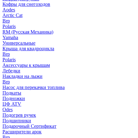
Кофры для снегоходов
Aodes
Arctic Cat
Brp
Polaris
RM (Русская Механика)
Yamaha
Универсальные
Крыша для квадроцикла
Brp
Polaris
Аксессуары к крышам
Лебедки
Накладки на лыжи
Brp
Насос для перекачки топлива
Подкаты
Подножки
ЦФ ATV
Odes
Подогрев ручек
Подшипники
Подарочный Сертификат
Расширители арок
Brp