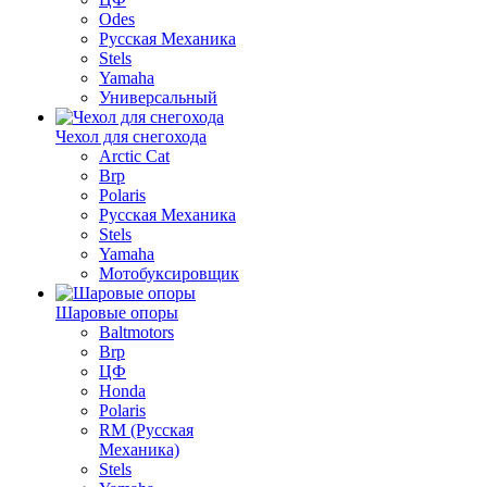
Odes
Русская Механика
Stels
Yamaha
Универсальный
Чехол для снегохода
Arctic Cat
Brp
Polaris
Русская Механика
Stels
Yamaha
Мотобуксировщик
Шаровые опоры
Baltmotors
Brp
ЦФ
Honda
Polaris
RM (Русская
Механика)
Stels