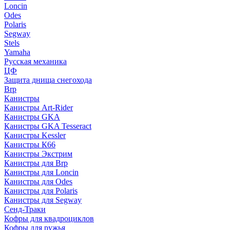
Loncin
Odes
Polaris
Segway
Stels
Yamaha
Русская механика
ЦФ
Защита днища снегохода
Brp
Канистры
Канистры Art-Rider
Канистры GKA
Канистры GKA Tesseract
Канистры Kessler
Канистры К66
Канистры Экстрим
Канистры для Brp
Канистры для Loncin
Канистры для Odes
Канистры для Polaris
Канистры для Segway
Сенд-Траки
Кофры для квадроциклов
Кофры для ружья