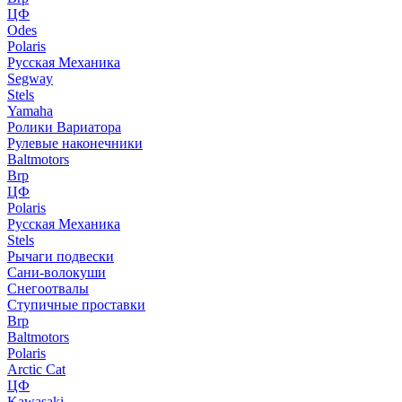
ЦФ
Odes
Polaris
Русская Механика
Segway
Stels
Yamaha
Ролики Вариатора
Рулевые наконечники
Baltmotors
Brp
ЦФ
Polaris
Русская Механика
Stels
Рычаги подвески
Сани-волокуши
Снегоотвалы
Ступичные проставки
Brp
Baltmotors
Polaris
Arctic Cat
ЦФ
Kawasaki