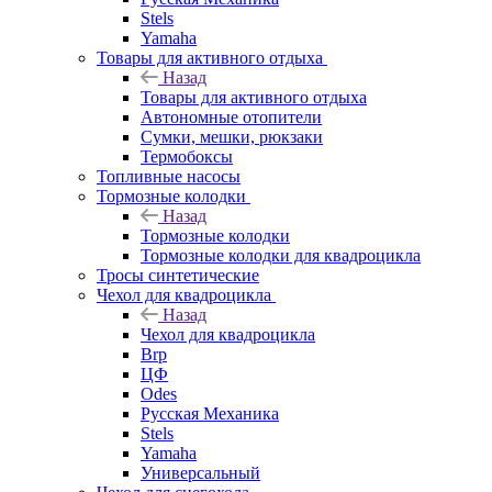
Stels
Yamaha
Товары для активного отдыха
Назад
Товары для активного отдыха
Автономные отопители
Сумки, мешки, рюкзаки
Термобоксы
Топливные насосы
Тормозные колодки
Назад
Тормозные колодки
Тормозные колодки для квадроцикла
Тросы синтетические
Чехол для квадроцикла
Назад
Чехол для квадроцикла
Brp
ЦФ
Odes
Русская Механика
Stels
Yamaha
Универсальный