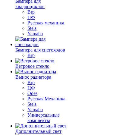
Бампера для
квадроциклов
Brp
ЦФ
Русская механика
Stels
Yamaha
Бампера для снегоходов
Brp
Ветровое стекло
Вынос радиатора
Brp
ЦФ
Odes
Русская Механика
Stels
Yamaha
Универсальные
комплекты
Дополнительный свет