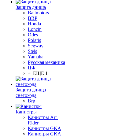
Защита днища
Baltmotors
BRP
Honda
Loncin
Odes
Polaris
Segway
Stels
Yamaha
Русская механика
ЦФ
+ ЕЩЕ 1
Защита днища
снегохода
Brp
Канистры
Канистры Art-
Rider
Канистры GKA
Канистры GKA