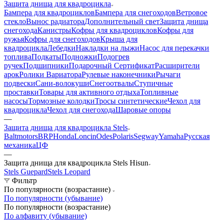
Защита днища для квадроцикла
Бампера для квадроциклов
Бампера для снегоходов
Ветровое
стекло
Вынос радиатора
Дополнительный свет
Защита днища
снегохода
Канистры
Кофры для квадроциклов
Кофры для
ружья
Кофры для снегоходов
Крыша для
квадроцикла
Лебедки
Накладки на лыжи
Насос для перекачки
топлива
Подкаты
Подножки
Подогрев
ручек
Подшипники
Подарочный Сертификат
Расширители
арок
Ролики Вариатора
Рулевые наконечники
Рычаги
подвески
Сани-волокуши
Снегоотвалы
Ступичные
проставки
Товары для активного отдыха
Топливные
насосы
Тормозные колодки
Тросы синтетические
Чехол для
квадроцикла
Чехол для снегохода
Шаровые опоры
—
Защита днища для квадроцикла Stels
Baltmotors
BRP
Honda
Loncin
Odes
Polaris
Segway
Yamaha
Русская
механика
ЦФ
—
Защита днища для квадроцикла Stels Hisun
Stels Guepard
Stels Leopard
Фильтр
По популярности (возрастание)
По популярности (убывание)
По популярности (возрастание)
По алфавиту (убывание)