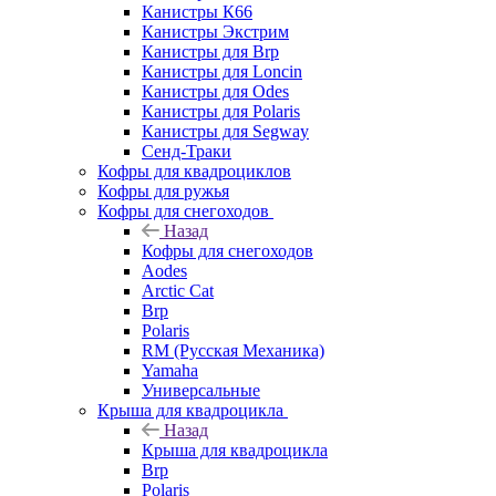
Канистры К66
Канистры Экстрим
Канистры для Brp
Канистры для Loncin
Канистры для Odes
Канистры для Polaris
Канистры для Segway
Сенд-Траки
Кофры для квадроциклов
Кофры для ружья
Кофры для снегоходов
Назад
Кофры для снегоходов
Aodes
Arctic Cat
Brp
Polaris
RM (Русская Механика)
Yamaha
Универсальные
Крыша для квадроцикла
Назад
Крыша для квадроцикла
Brp
Polaris