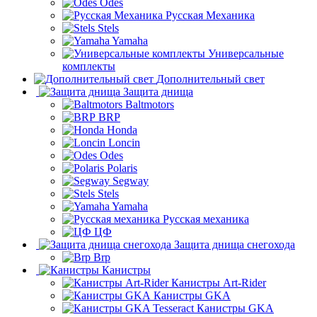
Odes
Русская Механика
Stels
Yamaha
Универсальные
комплекты
Дополнительный свет
Защита днища
Baltmotors
BRP
Honda
Loncin
Odes
Polaris
Segway
Stels
Yamaha
Русская механика
ЦФ
Защита днища снегохода
Brp
Канистры
Канистры Art-Rider
Канистры GKA
Канистры GKA