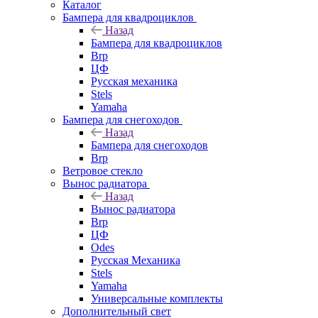
Каталог
Бампера для квадроциклов
Назад
Бампера для квадроциклов
Brp
ЦФ
Русская механика
Stels
Yamaha
Бампера для снегоходов
Назад
Бампера для снегоходов
Brp
Ветровое стекло
Вынос радиатора
Назад
Вынос радиатора
Brp
ЦФ
Odes
Русская Механика
Stels
Yamaha
Универсальные комплекты
Дополнительный свет