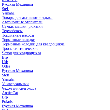
Русская Механика
Stels
Yamaha
Товары для активного отдыха
Автономные отопители
Сумки, мешки, рюкзаки
Термобоксы
Топливные насосы
Тормозные колодки
Тормозные колодки для квадроцикла
Тросы синтетические
Чехол для квадроцикла
Brp
ЦФ
Odes
Русская Механика
Stels
Yamaha
Универсальный
Чехол для снегохода
Arctic Cat
Brp
Polaris
Русская Механика