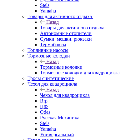
Stels
Yamaha
Товары для активного отдыха
Назад
Товары для активного отдыха
Автономные отопители
Сумки, мешки, рюкзаки
Термобоксы
Топливные насосы
Тормозные колодки
Назад
Тормозные колодки
Тормозные колодки для квадроцикла
Тросы синтетические
Чехол для квадроцикла
Назад
Чехол для квадроцикла
Brp
ЦФ
Odes
Русская Механика
Stels
Yamaha
Универсальный