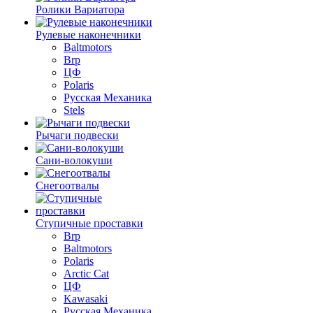
Ролики Вариатора
Рулевые наконечники
Baltmotors
Brp
ЦФ
Polaris
Русская Механика
Stels
Рычаги подвески
Сани-волокуши
Снегоотвалы
Ступичные проставки
Brp
Baltmotors
Polaris
Arctic Cat
ЦФ
Kawasaki
Русская Механика