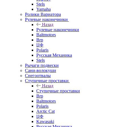
Stels
Yamaha
Ролики Вариатора
Рулевые наконечники
Назад
Рулевые наконечники
Baltmotors
Brp
ЦФ
Polaris
Русская Механика
Stels
Рычаги подвески
Сани-волокуши
Снегоотвалы
Ступичные проставки
Назад
Ступичные проставки
Brp
Baltmotors
Polaris
Arctic Cat
ЦФ
Kawasaki
Русская Механика