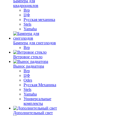
Бампера для
квадроциклов
Brp
ЦФ
Русская механика
Stels
Yamaha
Бампера для снегоходов
Brp
Ветровое стекло
Вынос радиатора
Brp
ЦФ
Odes
Русская Механика
Stels
Yamaha
Универсальные
комплекты
Дополнительный свет