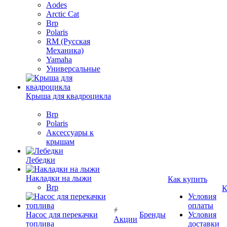
Aodes
Arctic Cat
Brp
Polaris
RM (Русская
Механика)
Yamaha
Универсальные
Крыша для квадроцикла
Brp
Polaris
Аксессуары к
крышам
Лебедки
Накладки на лыжи
Как купить
Brp
К
Условия
оплаты
Насос для перекачки
Бренды
Условия
Акции
топлива
доставки