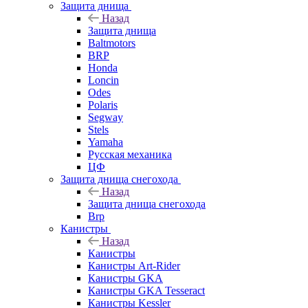
Защита днища
Назад
Защита днища
Baltmotors
BRP
Honda
Loncin
Odes
Polaris
Segway
Stels
Yamaha
Русская механика
ЦФ
Защита днища снегохода
Назад
Защита днища снегохода
Brp
Канистры
Назад
Канистры
Канистры Art-Rider
Канистры GKA
Канистры GKA Tesseract
Канистры Kessler