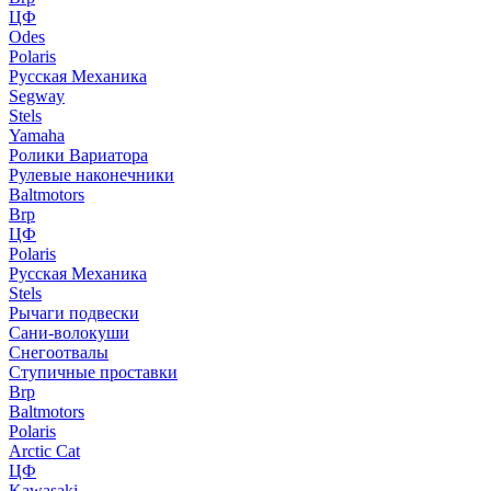
ЦФ
Odes
Polaris
Русская Механика
Segway
Stels
Yamaha
Ролики Вариатора
Рулевые наконечники
Baltmotors
Brp
ЦФ
Polaris
Русская Механика
Stels
Рычаги подвески
Сани-волокуши
Снегоотвалы
Ступичные проставки
Brp
Baltmotors
Polaris
Arctic Cat
ЦФ
Kawasaki