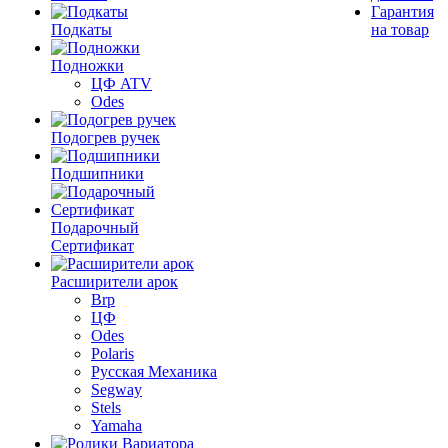
Гарантия
Подкаты
на товар
Подножки
ЦФ ATV
Odes
Подогрев ручек
Подшипники
Подарочный
Сертификат
Расширители арок
Brp
ЦФ
Odes
Polaris
Русская Механика
Segway
Stels
Yamaha