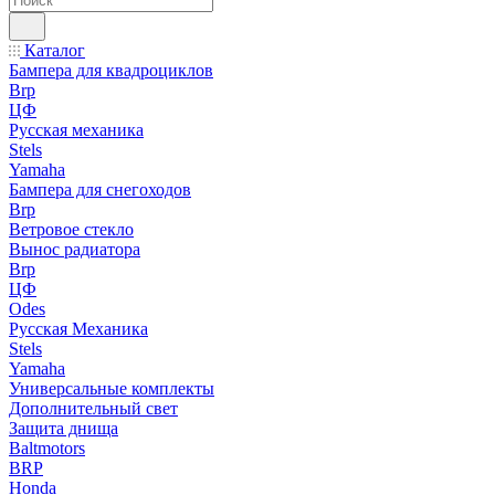
Каталог
Бампера для квадроциклов
Brp
ЦФ
Русская механика
Stels
Yamaha
Бампера для снегоходов
Brp
Ветровое стекло
Вынос радиатора
Brp
ЦФ
Odes
Русская Механика
Stels
Yamaha
Универсальные комплекты
Дополнительный свет
Защита днища
Baltmotors
BRP
Honda