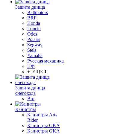
Защита днища
Baltmotors
BRP
Honda
Loncin
Odes
Polaris
Segway
Stels
Yamaha
Русская механика
ЦФ
+ ЕЩЕ 1
Защита днища
снегохода
Brp
Канистры
Канистры Art-
Rider
Канистры GKA
Канистры GKA