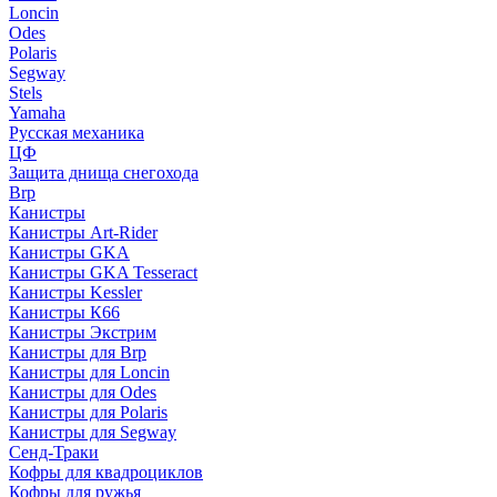
Loncin
Odes
Polaris
Segway
Stels
Yamaha
Русская механика
ЦФ
Защита днища снегохода
Brp
Канистры
Канистры Art-Rider
Канистры GKA
Канистры GKA Tesseract
Канистры Kessler
Канистры К66
Канистры Экстрим
Канистры для Brp
Канистры для Loncin
Канистры для Odes
Канистры для Polaris
Канистры для Segway
Сенд-Траки
Кофры для квадроциклов
Кофры для ружья