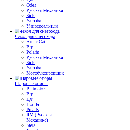
Odes
Русская Механика
Stels
Yamaha
Универсальный
Чехол для снегохода
Arctic Cat
Brp
Polaris
Русская Механика
Stels
Yamaha
Мотобуксировщик
Шаровые опоры
Baltmotors
Brp
ЦФ
Honda
Polaris
RM (Русская
Механика)
Stels