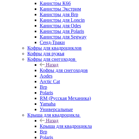
Канистры К66
Канистры Экстрим
Канистры для Brp
Канистры для Loncin
Канистры для Odes
Канистры для Polaris
Канистры для Segway
Сенд-Траки
Кофры для квадроциклов
Кофры для ружья
Кофры для снегоходов
Назад
Кофры для снегоходов
Aodes
Arctic Cat
Brp
Polaris
RM (Русская Механика)
Yamaha
Универсальные
Крыша для квадроцикла
Назад
Крыша для квадроцикла
Brp
Polaris