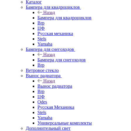
Каталог
Бампера для квадроциклов
Назад
Бампера для квадроциклов
Brp
ЦФ
Русская механика
Stels
Yamaha
Бампера для снегоходов
Назад
Бампера для снегоходов
Brp
Ветровое стекло
Вынос радиатора
Назад
Вынос радиатора
Brp
ЦФ
Odes
Русская Механика
Stels
Yamaha
Универсальные комплекты
Дополнительный свет