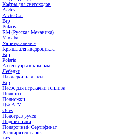
Кофры для снегоходов
Aodes
Arctic Cat
Brp
Polaris
RM (Русская Механика)
Yamaha
Универсальные
Крыша для квадроцикла
Brp
Polaris
Аксессуары к крышам
Лебедки
Накладки на лыжи
Brp
Насос для перекачки топлива
Подкаты
Подножки
ЦФ ATV
Odes
Подогрев ручек
Подшипники
Подарочный Сертификат
Расширители арок
Brp