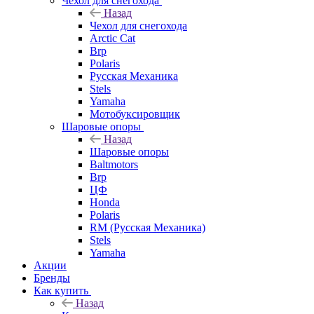
Чехол для снегохода
Назад
Чехол для снегохода
Arctic Cat
Brp
Polaris
Русская Механика
Stels
Yamaha
Мотобуксировщик
Шаровые опоры
Назад
Шаровые опоры
Baltmotors
Brp
ЦФ
Honda
Polaris
RM (Русская Механика)
Stels
Yamaha
Акции
Бренды
Как купить
Назад