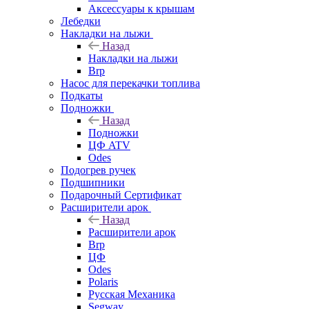
Аксессуары к крышам
Лебедки
Накладки на лыжи
Назад
Накладки на лыжи
Brp
Насос для перекачки топлива
Подкаты
Подножки
Назад
Подножки
ЦФ ATV
Odes
Подогрев ручек
Подшипники
Подарочный Сертификат
Расширители арок
Назад
Расширители арок
Brp
ЦФ
Odes
Polaris
Русская Механика
Segway