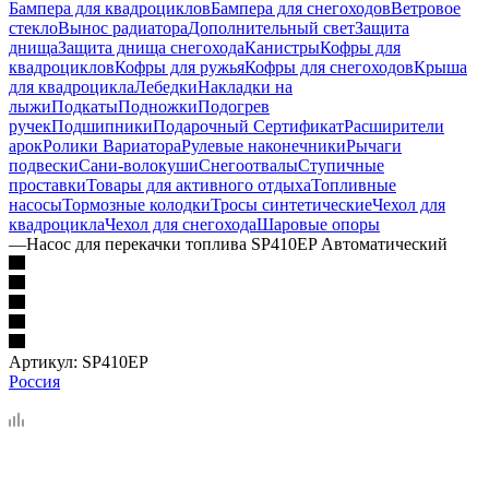
Бампера для квадроциклов
Бампера для снегоходов
Ветровое
стекло
Вынос радиатора
Дополнительный свет
Защита
днища
Защита днища снегохода
Канистры
Кофры для
квадроциклов
Кофры для ружья
Кофры для снегоходов
Крыша
для квадроцикла
Лебедки
Накладки на
лыжи
Подкаты
Подножки
Подогрев
ручек
Подшипники
Подарочный Сертификат
Расширители
арок
Ролики Вариатора
Рулевые наконечники
Рычаги
подвески
Сани-волокуши
Снегоотвалы
Ступичные
проставки
Товары для активного отдыха
Топливные
насосы
Тормозные колодки
Тросы синтетические
Чехол для
квадроцикла
Чехол для снегохода
Шаровые опоры
—
Насос для перекачки топлива SP410EP Автоматический
Артикул:
SP410EP
Россия