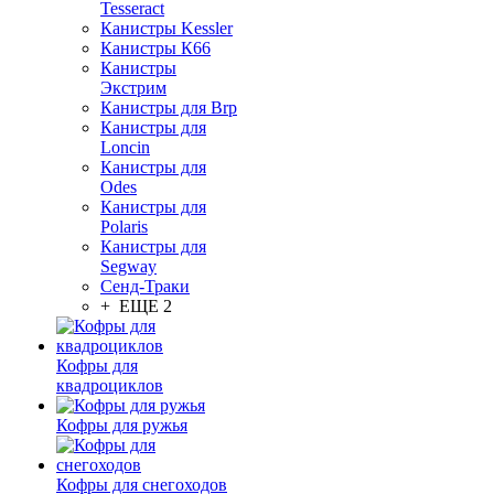
Tesseract
Канистры Kessler
Канистры К66
Канистры
Экстрим
Канистры для Brp
Канистры для
Loncin
Канистры для
Odes
Канистры для
Polaris
Канистры для
Segway
Сенд-Траки
+ ЕЩЕ 2
Кофры для
квадроциклов
Кофры для ружья
Кофры для снегоходов