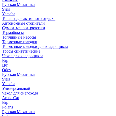
Русская Механика
Stels
Yamaha
Товары для активного отдыха
Автономные отопители
Сумки, мешки, рюкзаки
Термобоксы
Топливные насосы
Тормозные колодки
Тормозные колодки для квадроцикла
Тросы синтетические
Чехол для квадроцикла
Brp
ЦФ
Odes
Русская Механика
Stels
Yamaha
Универсальный
Чехол для снегохода
Arctic Cat
Brp
Polaris
Русская Механика