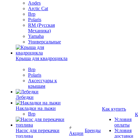
Aodes
Arctic Cat
Brp
Polaris
RM (Русская
Механика)
Yamaha
Универсальные
Крыша для квадроцикла
Brp
Polaris
Аксессуары к
крышам
Лебедки
Накладки на лыжи
Как купить
Brp
К
Условия
оплаты
Насос для перекачки
Бренды
Условия
Акции
топлива
доставки