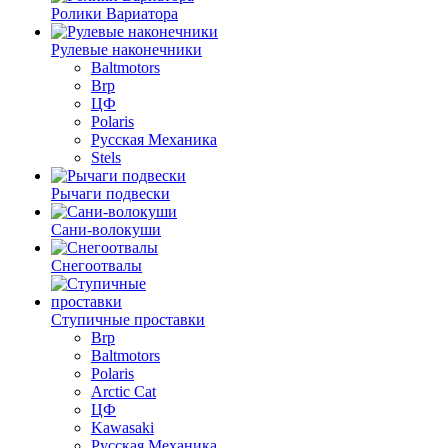
Ролики Вариатора
Рулевые наконечники
Baltmotors
Brp
ЦФ
Polaris
Русская Механика
Stels
Рычаги подвески
Сани-волокуши
Снегоотвалы
Ступичные проставки
Brp
Baltmotors
Polaris
Arctic Cat
ЦФ
Kawasaki
Русская Механика