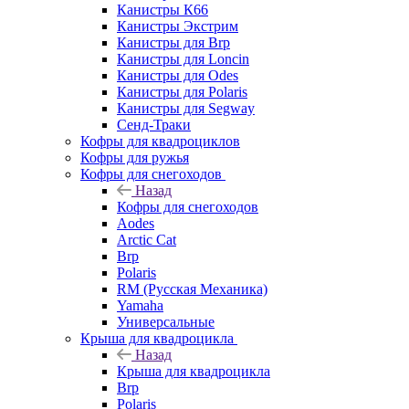
Канистры К66
Канистры Экстрим
Канистры для Brp
Канистры для Loncin
Канистры для Odes
Канистры для Polaris
Канистры для Segway
Сенд-Траки
Кофры для квадроциклов
Кофры для ружья
Кофры для снегоходов
Назад
Кофры для снегоходов
Aodes
Arctic Cat
Brp
Polaris
RM (Русская Механика)
Yamaha
Универсальные
Крыша для квадроцикла
Назад
Крыша для квадроцикла
Brp
Polaris