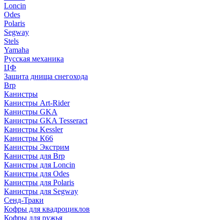
Loncin
Odes
Polaris
Segway
Stels
Yamaha
Русская механика
ЦФ
Защита днища снегохода
Brp
Канистры
Канистры Art-Rider
Канистры GKA
Канистры GKA Tesseract
Канистры Kessler
Канистры К66
Канистры Экстрим
Канистры для Brp
Канистры для Loncin
Канистры для Odes
Канистры для Polaris
Канистры для Segway
Сенд-Траки
Кофры для квадроциклов
Кофры для ружья