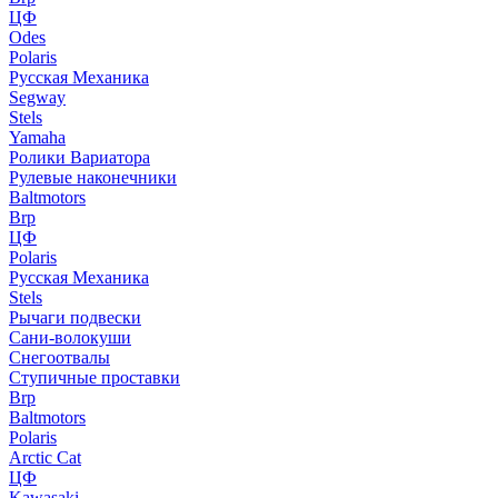
ЦФ
Odes
Polaris
Русская Механика
Segway
Stels
Yamaha
Ролики Вариатора
Рулевые наконечники
Baltmotors
Brp
ЦФ
Polaris
Русская Механика
Stels
Рычаги подвески
Сани-волокуши
Снегоотвалы
Ступичные проставки
Brp
Baltmotors
Polaris
Arctic Cat
ЦФ
Kawasaki