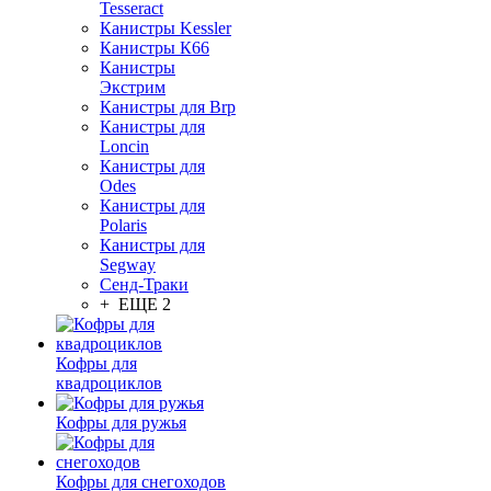
Tesseract
Канистры Kessler
Канистры К66
Канистры
Экстрим
Канистры для Brp
Канистры для
Loncin
Канистры для
Odes
Канистры для
Polaris
Канистры для
Segway
Сенд-Траки
+ ЕЩЕ 2
Кофры для
квадроциклов
Кофры для ружья
Кофры для снегоходов