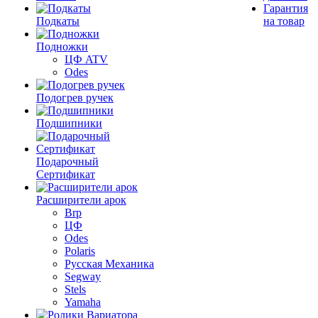
Гарантия
Подкаты
на товар
Подножки
ЦФ ATV
Odes
Подогрев ручек
Подшипники
Подарочный
Сертификат
Расширители арок
Brp
ЦФ
Odes
Polaris
Русская Механика
Segway
Stels
Yamaha