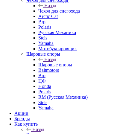
Чехол для снегохода
Назад
Чехол для снегохода
Arctic Cat
Brp
Polaris
Русская Механика
Stels
Yamaha
Мотобуксировщик
Шаровые опоры
Назад
Шаровые опоры
Baltmotors
Brp
ЦФ
Honda
Polaris
RM (Русская Механика)
Stels
Yamaha
Акции
Бренды
Как купить
Назад