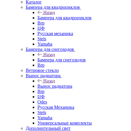
Каталог
Бампера для квадроциклов
Назад
Бампера для квадроциклов
Brp
ЦФ
Русская механика
Stels
Yamaha
Бампера для снегоходов
Назад
Бампера для снегоходов
Brp
Ветровое стекло
Вынос радиатора
Назад
Вынос радиатора
Brp
ЦФ
Odes
Русская Механика
Stels
Yamaha
Универсальные комплекты
Дополнительный свет