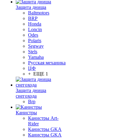
Защита днища
Baltmotors
BRP
Honda
Loncin
Odes
Polaris
Segway
Stels
Yamaha
Русская механика
ЦФ
+ ЕЩЕ 1
Защита днища
снегохода
Brp
Канистры
Канистры Art-
Rider
Канистры GKA
Канистры GKA