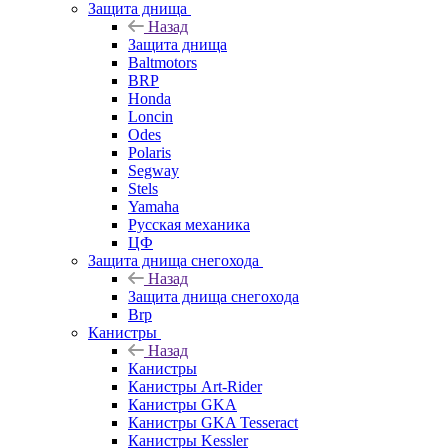
Защита днища
Назад
Защита днища
Baltmotors
BRP
Honda
Loncin
Odes
Polaris
Segway
Stels
Yamaha
Русская механика
ЦФ
Защита днища снегохода
Назад
Защита днища снегохода
Brp
Канистры
Назад
Канистры
Канистры Art-Rider
Канистры GKA
Канистры GKA Tesseract
Канистры Kessler