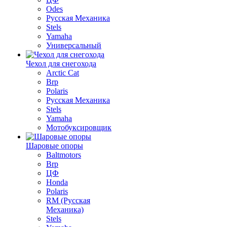
Odes
Русская Механика
Stels
Yamaha
Универсальный
Чехол для снегохода
Arctic Cat
Brp
Polaris
Русская Механика
Stels
Yamaha
Мотобуксировщик
Шаровые опоры
Baltmotors
Brp
ЦФ
Honda
Polaris
RM (Русская
Механика)
Stels