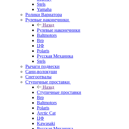
Stels
Yamaha
Ролики Вариатора
Рулевые наконечники
Назад
Рулевые наконечники
Baltmotors
Brp
ЦФ
Polaris
Русская Механика
Stels
Рычаги подвески
Сани-волокуши
Снегоотвалы
Ступичные проставки
Назад
Ступичные проставки
Brp
Baltmotors
Polaris
Arctic Cat
ЦФ
Kawasaki
Русская Механика