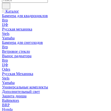
Каталог
Бампера для квадроциклов
Brp
ЦФ
Русская механика
Stels
Yamaha
Бампера для снегоходов
Brp
Ветровое стекло
Вынос радиатора
Brp
ЦФ
Odes
Русская Механика
Stels
Yamaha
Универсальные комплекты
Дополнительный свет
Защита днища
Baltmotors
BRP
Honda