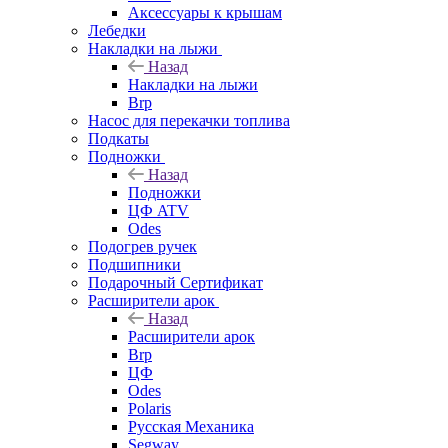
Аксессуары к крышам
Лебедки
Накладки на лыжи
Назад
Накладки на лыжи
Brp
Насос для перекачки топлива
Подкаты
Подножки
Назад
Подножки
ЦФ ATV
Odes
Подогрев ручек
Подшипники
Подарочный Сертификат
Расширители арок
Назад
Расширители арок
Brp
ЦФ
Odes
Polaris
Русская Механика
Segway