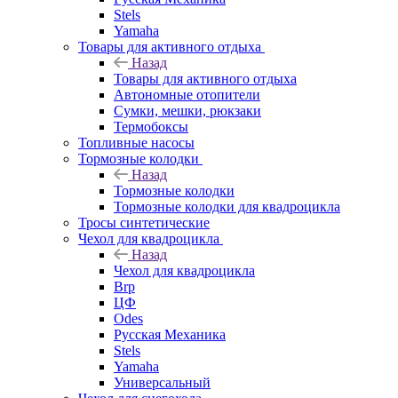
Stels
Yamaha
Товары для активного отдыха
Назад
Товары для активного отдыха
Автономные отопители
Сумки, мешки, рюкзаки
Термобоксы
Топливные насосы
Тормозные колодки
Назад
Тормозные колодки
Тормозные колодки для квадроцикла
Тросы синтетические
Чехол для квадроцикла
Назад
Чехол для квадроцикла
Brp
ЦФ
Odes
Русская Механика
Stels
Yamaha
Универсальный