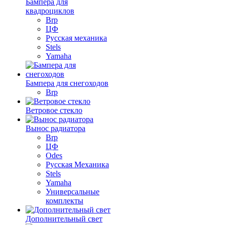
Бампера для
квадроциклов
Brp
ЦФ
Русская механика
Stels
Yamaha
Бампера для снегоходов
Brp
Ветровое стекло
Вынос радиатора
Brp
ЦФ
Odes
Русская Механика
Stels
Yamaha
Универсальные
комплекты
Дополнительный свет