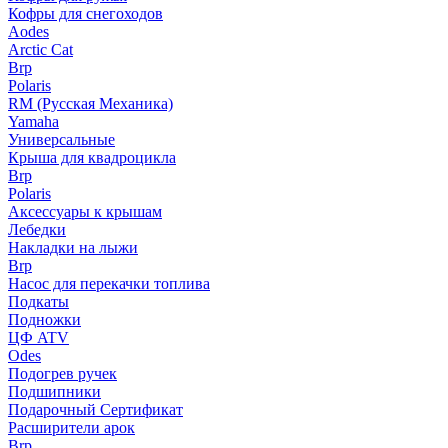
Кофры для снегоходов
Aodes
Arctic Cat
Brp
Polaris
RM (Русская Механика)
Yamaha
Универсальные
Крыша для квадроцикла
Brp
Polaris
Аксессуары к крышам
Лебедки
Накладки на лыжи
Brp
Насос для перекачки топлива
Подкаты
Подножки
ЦФ ATV
Odes
Подогрев ручек
Подшипники
Подарочный Сертификат
Расширители арок
Brp