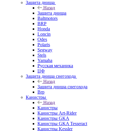
Защита днища
Назад
Защита днища
Baltmotors
BRP
Honda
Loncin
Odes
Polaris
Segway
Stels
Yamaha
Русская механика
ЦФ
Защита днища снегохода
Назад
Защита днища снегохода
Brp
Канистры
Назад
Канистры
Канистры Art-Rider
Канистры GKA
Канистры GKA Tesseract
Канистры Kessler