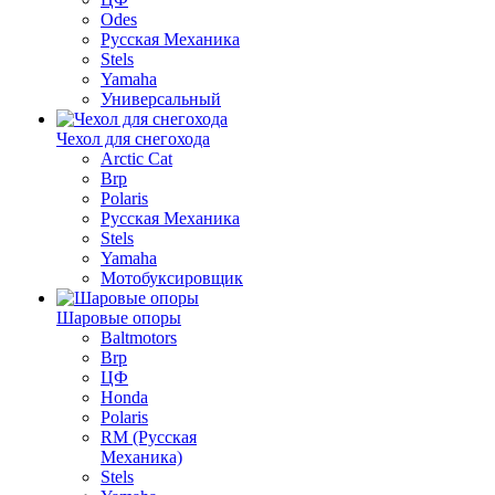
Odes
Русская Механика
Stels
Yamaha
Универсальный
Чехол для снегохода
Arctic Cat
Brp
Polaris
Русская Механика
Stels
Yamaha
Мотобуксировщик
Шаровые опоры
Baltmotors
Brp
ЦФ
Honda
Polaris
RM (Русская
Механика)
Stels