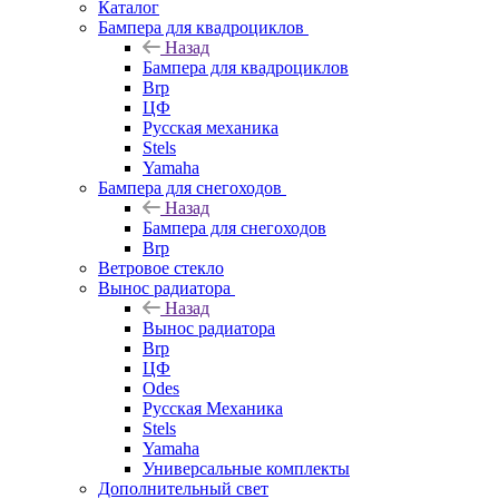
Каталог
Бампера для квадроциклов
Назад
Бампера для квадроциклов
Brp
ЦФ
Русская механика
Stels
Yamaha
Бампера для снегоходов
Назад
Бампера для снегоходов
Brp
Ветровое стекло
Вынос радиатора
Назад
Вынос радиатора
Brp
ЦФ
Odes
Русская Механика
Stels
Yamaha
Универсальные комплекты
Дополнительный свет