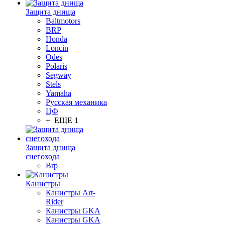
Защита днища
Baltmotors
BRP
Honda
Loncin
Odes
Polaris
Segway
Stels
Yamaha
Русская механика
ЦФ
+ ЕЩЕ 1
Защита днища
снегохода
Brp
Канистры
Канистры Art-
Rider
Канистры GKA
Канистры GKA