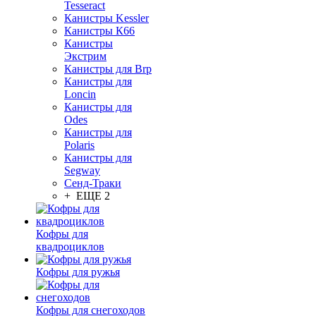
Tesseract
Канистры Kessler
Канистры К66
Канистры
Экстрим
Канистры для Brp
Канистры для
Loncin
Канистры для
Odes
Канистры для
Polaris
Канистры для
Segway
Сенд-Траки
+ ЕЩЕ 2
Кофры для
квадроциклов
Кофры для ружья
Кофры для снегоходов