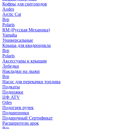
Кофры для снегоходов
Aodes
Arctic Cat
Brp
Polaris
RM (Русская Механика)
Yamaha
Универсальные
Крыша для квадроцикла
Brp
Polaris
Аксессуары к крышам
Лебедки
Накладки на лыжи
Brp
Насос для перекачки топлива
Подкаты
Подножки
ЦФ ATV
Odes
Подогрев ручек
Подшипники
Подарочный Сертификат
Расширители арок
Brp