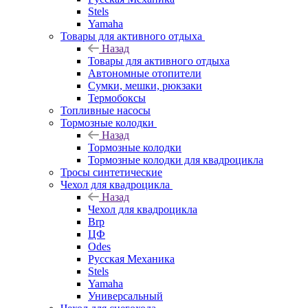
Stels
Yamaha
Товары для активного отдыха
Назад
Товары для активного отдыха
Автономные отопители
Сумки, мешки, рюкзаки
Термобоксы
Топливные насосы
Тормозные колодки
Назад
Тормозные колодки
Тормозные колодки для квадроцикла
Тросы синтетические
Чехол для квадроцикла
Назад
Чехол для квадроцикла
Brp
ЦФ
Odes
Русская Механика
Stels
Yamaha
Универсальный