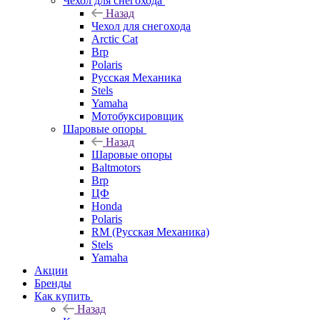
Чехол для снегохода
Назад
Чехол для снегохода
Arctic Cat
Brp
Polaris
Русская Механика
Stels
Yamaha
Мотобуксировщик
Шаровые опоры
Назад
Шаровые опоры
Baltmotors
Brp
ЦФ
Honda
Polaris
RM (Русская Механика)
Stels
Yamaha
Акции
Бренды
Как купить
Назад