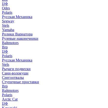
ЦФ
Odes
Polaris
Русская Механика
Segway
Stels
Yamaha
Ролики Вариатора
Рулевые наконечники
Baltmotors
Brp
ЦФ
Polaris
Русская Механика
Stels
Рычаги подвески
Сани-волокуши
Снегоотвалы
Ступичные проставки
Brp
Baltmotors
Polaris
Arctic Cat
ЦФ
Kawasaki