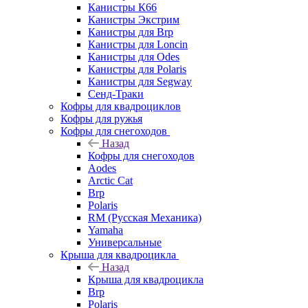
Канистры К66
Канистры Экстрим
Канистры для Brp
Канистры для Loncin
Канистры для Odes
Канистры для Polaris
Канистры для Segway
Сенд-Траки
Кофры для квадроциклов
Кофры для ружья
Кофры для снегоходов
Назад
Кофры для снегоходов
Aodes
Arctic Cat
Brp
Polaris
RM (Русская Механика)
Yamaha
Универсальные
Крыша для квадроцикла
Назад
Крыша для квадроцикла
Brp
Polaris