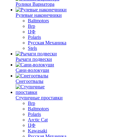
Ролики Вариатора
Рулевые наконечники
Baltmotors
Brp
ЦФ
Polaris
Русская Механика
Stels
Рычаги подвески
Сани-волокуши
Снегоотвалы
Ступичные проставки
Brp
Baltmotors
Polaris
Arctic Cat
ЦФ
Kawasaki
Русская Механика