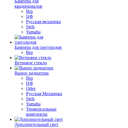
Бампера для
квадроциклов
Brp
ЦФ
Русская механика
Stels
Yamaha
Бампера для снегоходов
Brp
Ветровое стекло
Вынос радиатора
Brp
ЦФ
Odes
Русская Механика
Stels
Yamaha
Универсальные
комплекты
Дополнительный свет