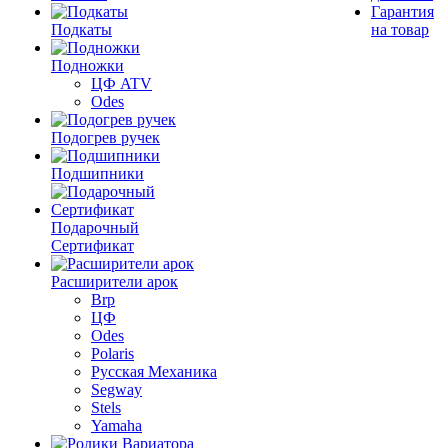
Гарантия
Подкаты
на товар
Подножки
ЦФ ATV
Odes
Подогрев ручек
Подшипники
Подарочный
Сертификат
Расширители арок
Brp
ЦФ
Odes
Polaris
Русская Механика
Segway
Stels
Yamaha