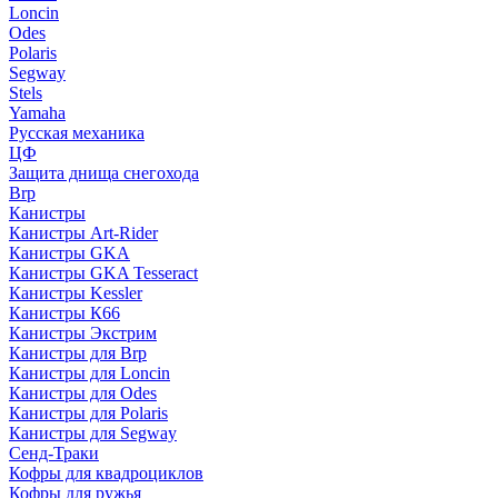
Loncin
Odes
Polaris
Segway
Stels
Yamaha
Русская механика
ЦФ
Защита днища снегохода
Brp
Канистры
Канистры Art-Rider
Канистры GKA
Канистры GKA Tesseract
Канистры Kessler
Канистры К66
Канистры Экстрим
Канистры для Brp
Канистры для Loncin
Канистры для Odes
Канистры для Polaris
Канистры для Segway
Сенд-Траки
Кофры для квадроциклов
Кофры для ружья