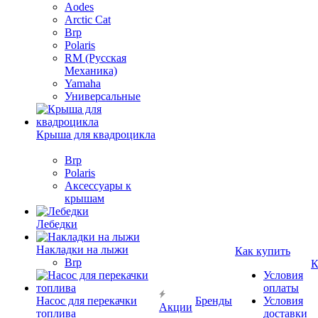
Aodes
Arctic Cat
Brp
Polaris
RM (Русская
Механика)
Yamaha
Универсальные
Крыша для квадроцикла
Brp
Polaris
Аксессуары к
крышам
Лебедки
Накладки на лыжи
Как купить
Brp
К
Условия
оплаты
Насос для перекачки
Бренды
Условия
Акции
топлива
доставки