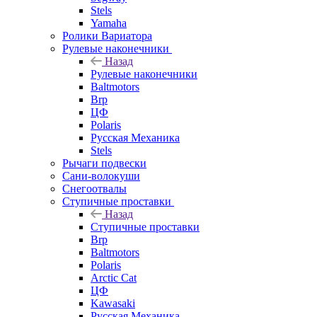
Stels
Yamaha
Ролики Вариатора
Рулевые наконечники
Назад
Рулевые наконечники
Baltmotors
Brp
ЦФ
Polaris
Русская Механика
Stels
Рычаги подвески
Сани-волокуши
Снегоотвалы
Ступичные проставки
Назад
Ступичные проставки
Brp
Baltmotors
Polaris
Arctic Cat
ЦФ
Kawasaki
Русская Механика