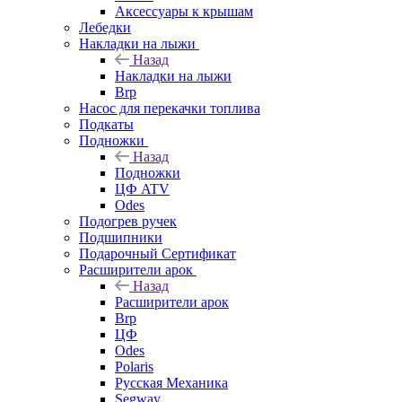
Аксессуары к крышам
Лебедки
Накладки на лыжи
Назад
Накладки на лыжи
Brp
Насос для перекачки топлива
Подкаты
Подножки
Назад
Подножки
ЦФ ATV
Odes
Подогрев ручек
Подшипники
Подарочный Сертификат
Расширители арок
Назад
Расширители арок
Brp
ЦФ
Odes
Polaris
Русская Механика
Segway