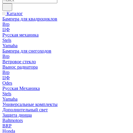
Каталог
Бампера для квадроциклов
Brp
ЦФ
Русская механика
Stels
Yamaha
Бампера для снегоходов
Brp
Ветровое стекло
Вынос радиатора
Brp
ЦФ
Odes
Русская Механика
Stels
Yamaha
Универсальные комплекты
Дополнительный свет
Защита днища
Baltmotors
BRP
Honda