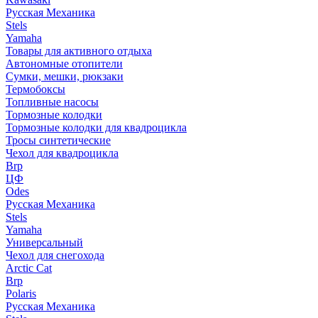
Русская Механика
Stels
Yamaha
Товары для активного отдыха
Автономные отопители
Сумки, мешки, рюкзаки
Термобоксы
Топливные насосы
Тормозные колодки
Тормозные колодки для квадроцикла
Тросы синтетические
Чехол для квадроцикла
Brp
ЦФ
Odes
Русская Механика
Stels
Yamaha
Универсальный
Чехол для снегохода
Arctic Cat
Brp
Polaris
Русская Механика