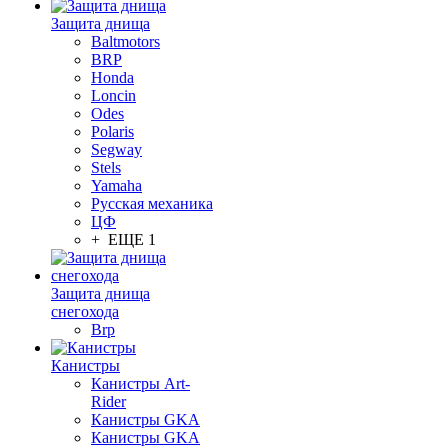
Защита днища
Baltmotors
BRP
Honda
Loncin
Odes
Polaris
Segway
Stels
Yamaha
Русская механика
ЦФ
+ ЕЩЕ 1
Защита днища
снегохода
Brp
Канистры
Канистры Art-
Rider
Канистры GKA
Канистры GKA