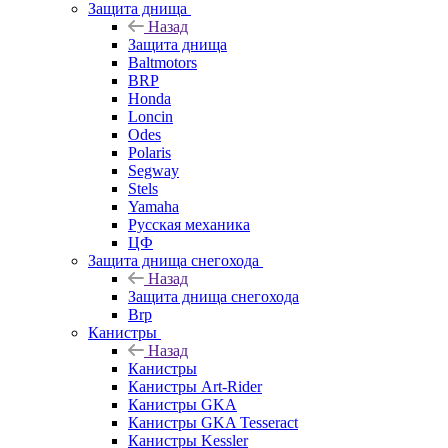
Защита днища
Назад
Защита днища
Baltmotors
BRP
Honda
Loncin
Odes
Polaris
Segway
Stels
Yamaha
Русская механика
ЦФ
Защита днища снегохода
Назад
Защита днища снегохода
Brp
Канистры
Назад
Канистры
Канистры Art-Rider
Канистры GKA
Канистры GKA Tesseract
Канистры Kessler