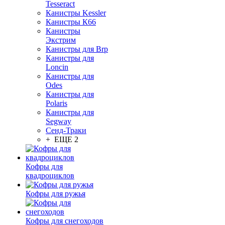
Tesseract
Канистры Kessler
Канистры К66
Канистры
Экстрим
Канистры для Brp
Канистры для
Loncin
Канистры для
Odes
Канистры для
Polaris
Канистры для
Segway
Сенд-Траки
+ ЕЩЕ 2
Кофры для
квадроциклов
Кофры для ружья
Кофры для снегоходов