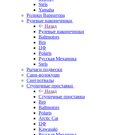
Stels
Yamaha
Ролики Вариатора
Рулевые наконечники
Назад
Рулевые наконечники
Baltmotors
Brp
ЦФ
Polaris
Русская Механика
Stels
Рычаги подвески
Сани-волокуши
Снегоотвалы
Ступичные проставки
Назад
Ступичные проставки
Brp
Baltmotors
Polaris
Arctic Cat
ЦФ
Kawasaki
Русская Механика