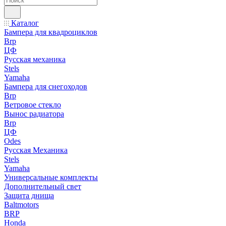
Каталог
Бампера для квадроциклов
Brp
ЦФ
Русская механика
Stels
Yamaha
Бампера для снегоходов
Brp
Ветровое стекло
Вынос радиатора
Brp
ЦФ
Odes
Русская Механика
Stels
Yamaha
Универсальные комплекты
Дополнительный свет
Защита днища
Baltmotors
BRP
Honda