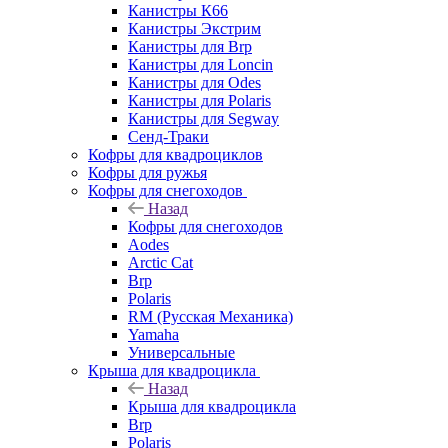
Канистры К66
Канистры Экстрим
Канистры для Brp
Канистры для Loncin
Канистры для Odes
Канистры для Polaris
Канистры для Segway
Сенд-Траки
Кофры для квадроциклов
Кофры для ружья
Кофры для снегоходов
Назад
Кофры для снегоходов
Aodes
Arctic Cat
Brp
Polaris
RM (Русская Механика)
Yamaha
Универсальные
Крыша для квадроцикла
Назад
Крыша для квадроцикла
Brp
Polaris