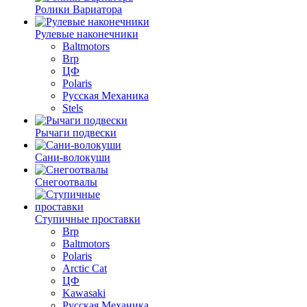
Ролики Вариатора
Рулевые наконечники
Baltmotors
Brp
ЦФ
Polaris
Русская Механика
Stels
Рычаги подвески
Сани-волокуши
Снегоотвалы
Ступичные проставки
Brp
Baltmotors
Polaris
Arctic Cat
ЦФ
Kawasaki
Русская Механика