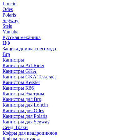
Loncin
Odes
Polaris
Segway
Stels
Yamaha
Русская механика
ЦФ
Защита днища снегохода
Brp
Канистры
Канистры Art-Rider
Канистры GKA
Канистры GKA Tesseract
Канистры Kessler
Канистры К66
Канистры Экстрим
Канистры для Brp
Канистры для Loncin
Канистры для Odes
Канистры для Polaris
Канистры для Segway
Сенд-Траки
Кофры для квадроциклов
Кофры для ружья