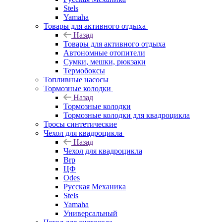
Stels
Yamaha
Товары для активного отдыха
Назад
Товары для активного отдыха
Автономные отопители
Сумки, мешки, рюкзаки
Термобоксы
Топливные насосы
Тормозные колодки
Назад
Тормозные колодки
Тормозные колодки для квадроцикла
Тросы синтетические
Чехол для квадроцикла
Назад
Чехол для квадроцикла
Brp
ЦФ
Odes
Русская Механика
Stels
Yamaha
Универсальный