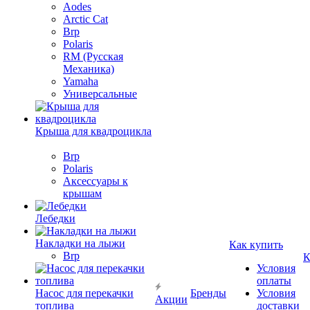
Aodes
Arctic Cat
Brp
Polaris
RM (Русская
Механика)
Yamaha
Универсальные
Крыша для квадроцикла
Brp
Polaris
Аксессуары к
крышам
Лебедки
Накладки на лыжи
Как купить
Brp
К
Условия
оплаты
Насос для перекачки
Бренды
Условия
Акции
топлива
доставки