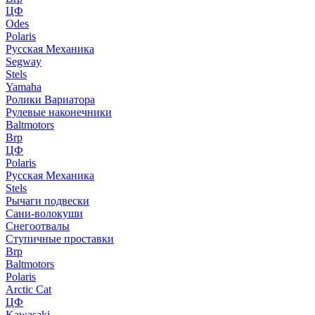
ЦФ
Odes
Polaris
Русская Механика
Segway
Stels
Yamaha
Ролики Вариатора
Рулевые наконечники
Baltmotors
Brp
ЦФ
Polaris
Русская Механика
Stels
Рычаги подвески
Сани-волокуши
Снегоотвалы
Ступичные проставки
Brp
Baltmotors
Polaris
Arctic Cat
ЦФ
Kawasaki