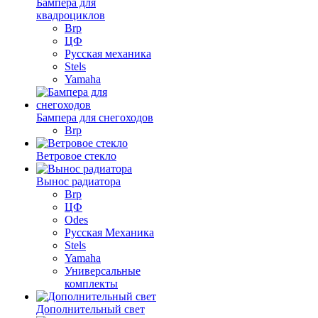
Бампера для
квадроциклов
Brp
ЦФ
Русская механика
Stels
Yamaha
Бампера для снегоходов
Brp
Ветровое стекло
Вынос радиатора
Brp
ЦФ
Odes
Русская Механика
Stels
Yamaha
Универсальные
комплекты
Дополнительный свет