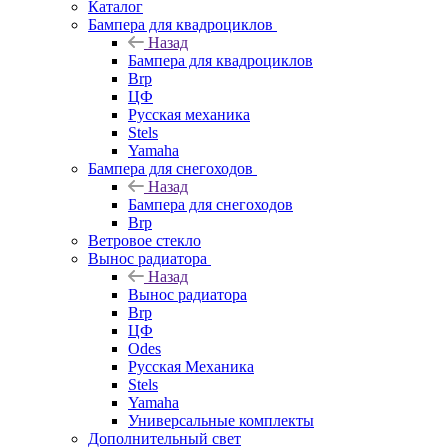
Каталог
Бампера для квадроциклов
Назад
Бампера для квадроциклов
Brp
ЦФ
Русская механика
Stels
Yamaha
Бампера для снегоходов
Назад
Бампера для снегоходов
Brp
Ветровое стекло
Вынос радиатора
Назад
Вынос радиатора
Brp
ЦФ
Odes
Русская Механика
Stels
Yamaha
Универсальные комплекты
Дополнительный свет