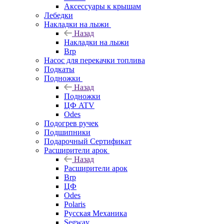
Аксессуары к крышам
Лебедки
Накладки на лыжи
Назад
Накладки на лыжи
Brp
Насос для перекачки топлива
Подкаты
Подножки
Назад
Подножки
ЦФ ATV
Odes
Подогрев ручек
Подшипники
Подарочный Сертификат
Расширители арок
Назад
Расширители арок
Brp
ЦФ
Odes
Polaris
Русская Механика
Segway