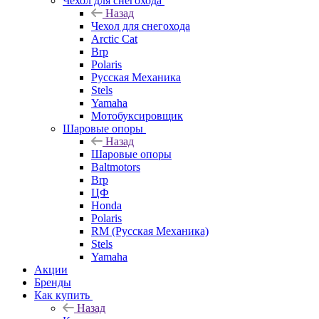
Чехол для снегохода
Назад
Чехол для снегохода
Arctic Cat
Brp
Polaris
Русская Механика
Stels
Yamaha
Мотобуксировщик
Шаровые опоры
Назад
Шаровые опоры
Baltmotors
Brp
ЦФ
Honda
Polaris
RM (Русская Механика)
Stels
Yamaha
Акции
Бренды
Как купить
Назад