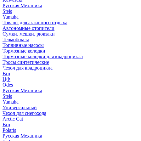
Русская Механика
Stels
Yamaha
Товары для активного отдыха
Автономные отопители
Сумки, мешки, рюкзаки
Термобоксы
Топливные насосы
Тормозные колодки
Тормозные колодки для квадроцикла
Тросы синтетические
Чехол для квадроцикла
Brp
ЦФ
Odes
Русская Механика
Stels
Yamaha
Универсальный
Чехол для снегохода
Arctic Cat
Brp
Polaris
Русская Механика