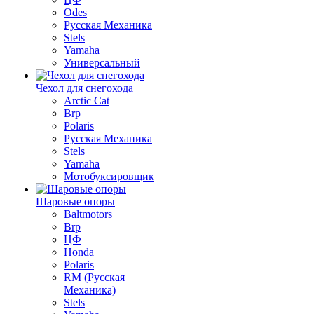
Odes
Русская Механика
Stels
Yamaha
Универсальный
Чехол для снегохода
Arctic Cat
Brp
Polaris
Русская Механика
Stels
Yamaha
Мотобуксировщик
Шаровые опоры
Baltmotors
Brp
ЦФ
Honda
Polaris
RM (Русская
Механика)
Stels