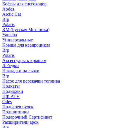
Кофры для снегоходов
Aodes
Arctic Cat
Brp
Polaris
RM (Русская Механика)
Yamaha
Универсальные
Крыша для квадроцикла
Brp
Polaris
Аксессуары к крышам
Лебедки
Накладки на лыжи
Brp
Насос для перекачки топлива
Подкаты
Подножки
ЦФ ATV
Odes
Подогрев ручек
Подшипники
Подарочный Сертификат
Расширители арок
Brp