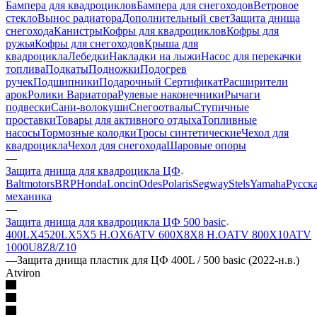
Бампера для квадроциклов
Бампера для снегоходов
Ветровое
стекло
Вынос радиатора
Дополнительный свет
Защита днища
снегохода
Канистры
Кофры для квадроциклов
Кофры для
ружья
Кофры для снегоходов
Крыша для
квадроцикла
Лебедки
Накладки на лыжи
Насос для перекачки
топлива
Подкаты
Подножки
Подогрев
ручек
Подшипники
Подарочный Сертификат
Расширители
арок
Ролики Вариатора
Рулевые наконечники
Рычаги
подвески
Сани-волокуши
Снегоотвалы
Ступичные
проставки
Товары для активного отдыха
Топливные
насосы
Тормозные колодки
Тросы синтетические
Чехол для
квадроцикла
Чехол для снегохода
Шаровые опоры
—
Защита днища для квадроцикла ЦФ
Baltmotors
BRP
Honda
Loncin
Odes
Polaris
Segway
Stels
Yamaha
Русск
механика
—
Защита днища для квадроцикла ЦФ 500 basic
400L
X4
520L
X5
X5 H.O
X6
ATV 600
X8
X8 H.O
ATV 800
X10
ATV
1000
U8
Z8/Z10
—
Защита днища пластик для ЦФ 400L / 500 basic (2022-н.в.)
Atviron