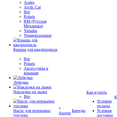
Aodes
Arctic Cat
Brp
Polaris
RM (Русская
Механика)
Yamaha
Универсальные
Крыша для квадроцикла
Brp
Polaris
Аксессуары к
крышам
Лебедки
Накладки на лыжи
Как купить
Brp
К
Условия
оплаты
Насос для перекачки
Бренды
Условия
Акции
топлива
доставки