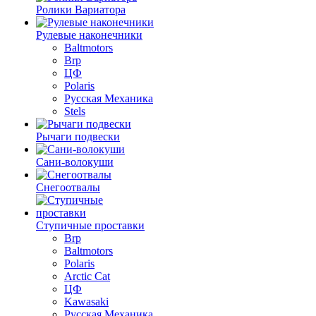
Ролики Вариатора
Рулевые наконечники
Baltmotors
Brp
ЦФ
Polaris
Русская Механика
Stels
Рычаги подвески
Сани-волокуши
Снегоотвалы
Ступичные проставки
Brp
Baltmotors
Polaris
Arctic Cat
ЦФ
Kawasaki
Русская Механика