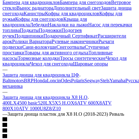
Бампера для квадроциклов
Бампера для снегоходов
Ветровое
стекло
Вынос радиатора
Дополнительный свет
Защита днища
снегохода
Канистры
Кофры для квадроциклов
Кофры для
ружья
Кофры для снегоходов
Крыша для
квадроцикла
Лебедки
Накладки на лыжи
Насос для перекачки
топлива
Подкаты
Подножки
Подогрев
ручек
Подшипники
Подарочный Сертификат
Расширители
арок
Ролики Вариатора
Рулевые наконечники
Рычаги
подвески
Сани-волокуши
Снегоотвалы
Ступичные
проставки
Товары для активного отдыха
Топливные
насосы
Тормозные колодки
Тросы синтетические
Чехол для
квадроцикла
Чехол для снегохода
Шаровые опоры
—
Защита днища для квадроцикла ЦФ
Baltmotors
BRP
Honda
Loncin
Odes
Polaris
Segway
Stels
Yamaha
Русск
механика
—
Защита днища для квадроцикла X8 H.O
400L
X4
500 basic
520L
X5
X5 H.O
X6
ATV 600
X8
ATV
800
X10
ATV 1000
U8
Z8/Z10
—
Защита днища пластик для X8 H.O (2018-2023) Риваль