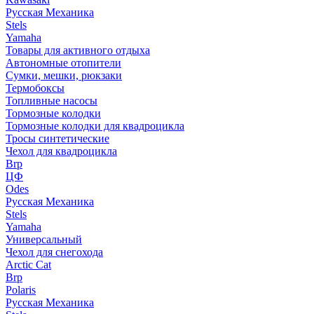
Русская Механика
Stels
Yamaha
Товары для активного отдыха
Автономные отопители
Сумки, мешки, рюкзаки
Термобоксы
Топливные насосы
Тормозные колодки
Тормозные колодки для квадроцикла
Тросы синтетические
Чехол для квадроцикла
Brp
ЦФ
Odes
Русская Механика
Stels
Yamaha
Универсальный
Чехол для снегохода
Arctic Cat
Brp
Polaris
Русская Механика