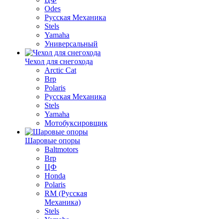
Odes
Русская Механика
Stels
Yamaha
Универсальный
Чехол для снегохода
Arctic Cat
Brp
Polaris
Русская Механика
Stels
Yamaha
Мотобуксировщик
Шаровые опоры
Baltmotors
Brp
ЦФ
Honda
Polaris
RM (Русская
Механика)
Stels