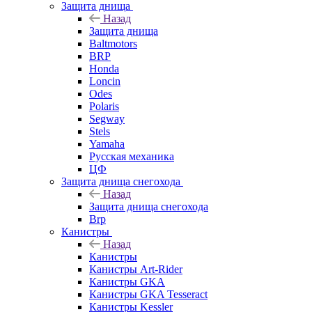
Защита днища
Назад
Защита днища
Baltmotors
BRP
Honda
Loncin
Odes
Polaris
Segway
Stels
Yamaha
Русская механика
ЦФ
Защита днища снегохода
Назад
Защита днища снегохода
Brp
Канистры
Назад
Канистры
Канистры Art-Rider
Канистры GKA
Канистры GKA Tesseract
Канистры Kessler