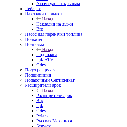
Аксессуары к крышам
Лебедки
Накладки на лыжи
Назад
Накладки на лыжи
Brp
Насос для перекачки топлива
Подкаты
Подножки
Назад
Подножки
ЦФ ATV
Odes
Подогрев ручек
Подшипники
Подарочный Сертификат
Расширители арок
Назад
Расширители арок
Brp
ЦФ
Odes
Polaris
Русская Механика
Segway