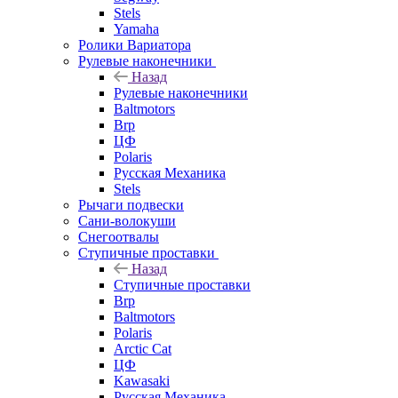
Stels
Yamaha
Ролики Вариатора
Рулевые наконечники
Назад
Рулевые наконечники
Baltmotors
Brp
ЦФ
Polaris
Русская Механика
Stels
Рычаги подвески
Сани-волокуши
Снегоотвалы
Ступичные проставки
Назад
Ступичные проставки
Brp
Baltmotors
Polaris
Arctic Cat
ЦФ
Kawasaki
Русская Механика