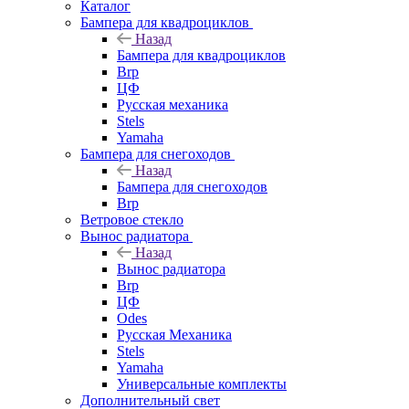
Каталог
Бампера для квадроциклов
Назад
Бампера для квадроциклов
Brp
ЦФ
Русская механика
Stels
Yamaha
Бампера для снегоходов
Назад
Бампера для снегоходов
Brp
Ветровое стекло
Вынос радиатора
Назад
Вынос радиатора
Brp
ЦФ
Odes
Русская Механика
Stels
Yamaha
Универсальные комплекты
Дополнительный свет