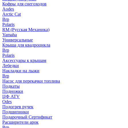
Кофры для снегоходов
Aodes
Arctic Cat
Brp
Polaris
RM (Русская Механика)
Yamaha
Универсальные
Крыша для квадроцикла
Brp
Polaris
Аксессуары к крышам
Лебедки
Накладки на лыжи
Brp
Насос для перекачки топлива
Подкаты
Подножки
ЦФ ATV
Odes
Подогрев ручек
Подшипники
Подарочный Сертификат
Расширители арок
Brp