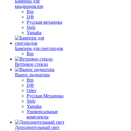
Бампера для
квадроциклов
Brp
ЦФ
Русская механика
Stels
Yamaha
Бампера для снегоходов
Brp
Ветровое стекло
Вынос радиатора
Brp
ЦФ
Odes
Русская Механика
Stels
Yamaha
Универсальные
комплекты
Дополнительный свет