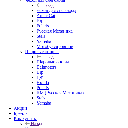
Чехол для снегохода
Назад
Чехол для снегохода
Arctic Cat
Brp
Polaris
Русская Механика
Stels
Yamaha
Мотобуксировщик
Шаровые опоры
Назад
Шаровые опоры
Baltmotors
Brp
ЦФ
Honda
Polaris
RM (Русская Механика)
Stels
Yamaha
Акции
Бренды
Как купить
Назад