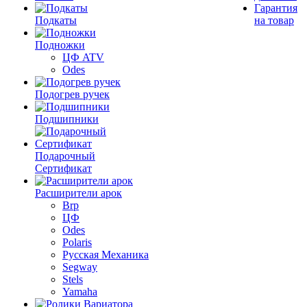
Гарантия
Подкаты
на товар
Подножки
ЦФ ATV
Odes
Подогрев ручек
Подшипники
Подарочный
Сертификат
Расширители арок
Brp
ЦФ
Odes
Polaris
Русская Механика
Segway
Stels
Yamaha