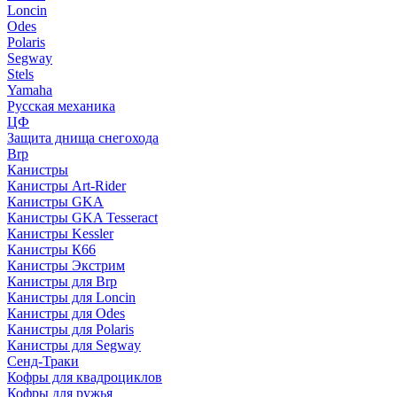
Loncin
Odes
Polaris
Segway
Stels
Yamaha
Русская механика
ЦФ
Защита днища снегохода
Brp
Канистры
Канистры Art-Rider
Канистры GKA
Канистры GKA Tesseract
Канистры Kessler
Канистры К66
Канистры Экстрим
Канистры для Brp
Канистры для Loncin
Канистры для Odes
Канистры для Polaris
Канистры для Segway
Сенд-Траки
Кофры для квадроциклов
Кофры для ружья