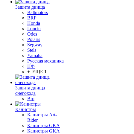
Защита днища
Baltmotors
BRP
Honda
Loncin
Odes
Polaris
Segway
Stels
Yamaha
Русская механика
ЦФ
+ ЕЩЕ 1
Защита днища
снегохода
Brp
Канистры
Канистры Art-
Rider
Канистры GKA
Канистры GKA