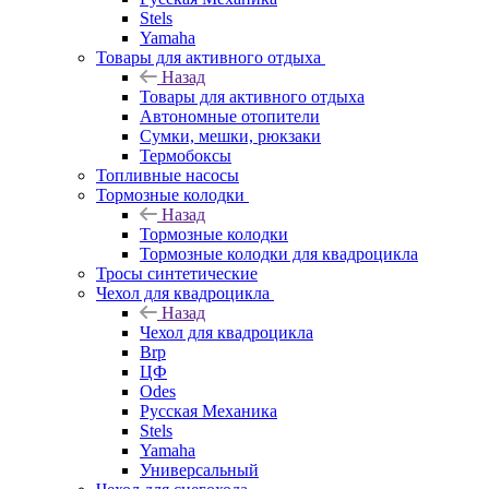
Stels
Yamaha
Товары для активного отдыха
Назад
Товары для активного отдыха
Автономные отопители
Сумки, мешки, рюкзаки
Термобоксы
Топливные насосы
Тормозные колодки
Назад
Тормозные колодки
Тормозные колодки для квадроцикла
Тросы синтетические
Чехол для квадроцикла
Назад
Чехол для квадроцикла
Brp
ЦФ
Odes
Русская Механика
Stels
Yamaha
Универсальный