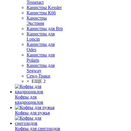
Tesseract
Канистры Kessler
Канистры К66
Канистры
Экстрим
Канистры для Brp
Канистры для
Loncin
Канистры для
Odes
Канистры для
Polaris
Канистры для
Segway
Сенд-Траки
+ ЕЩЕ 2
Кофры для
квадроциклов
Кофры для ружья
Кофры для снегоходов