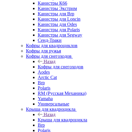
Канистры К66
Канистры Экстрим
Канистры для Brp
Канистры для Loncin
Канистры для Odes
Канистры для Polaris
Канистры для Segway
Сенд-Траки
Кофры для квадроциклов
Кофры для ружья
Кофры для снегоходов
Назад
Кофры для снегоходов
Aodes
Arctic Cat
Brp
Polaris
RM (Русская Механика)
Yamaha
Универсальные
Крыша для квадроцикла
Назад
Крыша для квадроцикла
Brp
Polaris