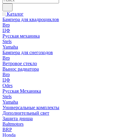
Каталог
Бампера для квадроциклов
Brp
ЦФ
Русская механика
Stels
Yamaha
Бампера для снегоходов
Brp
Ветровое стекло
Вынос радиатора
Brp
ЦФ
Odes
Русская Механика
Stels
Yamaha
Универсальные комплекты
Дополнительный свет
Защита днища
Baltmotors
BRP
Honda