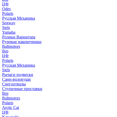
ЦФ
Odes
Polaris
Русская Механика
Segway
Stels
Yamaha
Ролики Вариатора
Рулевые наконечники
Baltmotors
Brp
ЦФ
Polaris
Русская Механика
Stels
Рычаги подвески
Сани-волокуши
Снегоотвалы
Ступичные проставки
Brp
Baltmotors
Polaris
Arctic Cat
ЦФ
Kawasaki