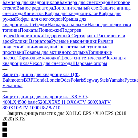
Бампера для квадроциклов
Бампера для снегоходов
Ветровое
стекло
Вынос радиатора
Дополнительный свет
Защита днища
снегохода
Канистры
Кофры для квадроциклов
Кофры для
ружья
Кофры для снегоходов
Крыша для
квадроцикла
Лебедки
Накладки на лыжи
Насос для перекачки
топлива
Подкаты
Подножки
Подогрев
ручек
Подшипники
Подарочный Сертификат
Расширители
арок
Ролики Вариатора
Рулевые наконечники
Рычаги
подвески
Сани-волокуши
Снегоотвалы
Ступичные
проставки
Товары для активного отдыха
Топливные
насосы
Тормозные колодки
Тросы синтетические
Чехол для
квадроцикла
Чехол для снегохода
Шаровые опоры
—
Защита днища для квадроцикла ЦФ
Baltmotors
BRP
Honda
Loncin
Odes
Polaris
Segway
Stels
Yamaha
Русск
механика
—
Защита днища для квадроцикла X8 H.O
400L
X4
500 basic
520L
X5
X5 H.O
X6
ATV 600
X8
ATV
800
X10
ATV 1000
U8
Z8/Z10
—
Защита днища пластик для X8 H.O EPS / X10 EPS (2018-
2020) KTZ