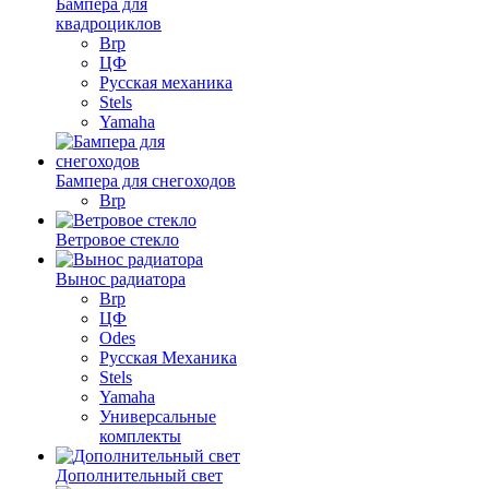
Бампера для
квадроциклов
Brp
ЦФ
Русская механика
Stels
Yamaha
Бампера для снегоходов
Brp
Ветровое стекло
Вынос радиатора
Brp
ЦФ
Odes
Русская Механика
Stels
Yamaha
Универсальные
комплекты
Дополнительный свет