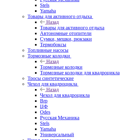
Stels
Yamaha
Товары для активного отдыха
Назад
Товары для активного отдыха
Автономные отопители
Сумки, мешки, рюкзаки
Термобоксы
Топливные насосы
Тормозные колодки
Назад
Тормозные колодки
Тормозные колодки для квадроцикла
Тросы синтетические
Чехол для квадроцикла
Назад
Чехол для квадроцикла
Brp
ЦФ
Odes
Русская Механика
Stels
Yamaha
Универсальный