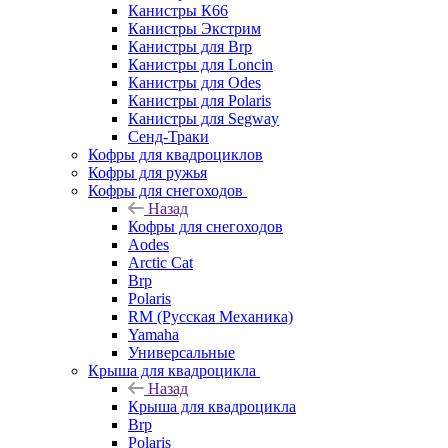
Канистры К66
Канистры Экстрим
Канистры для Brp
Канистры для Loncin
Канистры для Odes
Канистры для Polaris
Канистры для Segway
Сенд-Траки
Кофры для квадроциклов
Кофры для ружья
Кофры для снегоходов
Назад
Кофры для снегоходов
Aodes
Arctic Cat
Brp
Polaris
RM (Русская Механика)
Yamaha
Универсальные
Крыша для квадроцикла
Назад
Крыша для квадроцикла
Brp
Polaris