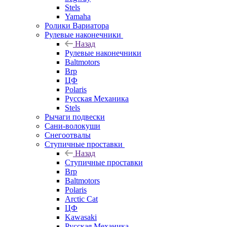
Stels
Yamaha
Ролики Вариатора
Рулевые наконечники
Назад
Рулевые наконечники
Baltmotors
Brp
ЦФ
Polaris
Русская Механика
Stels
Рычаги подвески
Сани-волокуши
Снегоотвалы
Ступичные проставки
Назад
Ступичные проставки
Brp
Baltmotors
Polaris
Arctic Cat
ЦФ
Kawasaki
Русская Механика