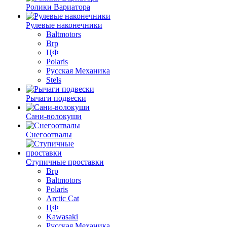
Ролики Вариатора
Рулевые наконечники
Baltmotors
Brp
ЦФ
Polaris
Русская Механика
Stels
Рычаги подвески
Сани-волокуши
Снегоотвалы
Ступичные проставки
Brp
Baltmotors
Polaris
Arctic Cat
ЦФ
Kawasaki
Русская Механика