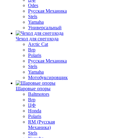
Odes
Русская Механика
Stels
Yamaha
Универсальный
Чехол для снегохода
Arctic Cat
Brp
Polaris
Русская Механика
Stels
Yamaha
Мотобуксировщик
Шаровые опоры
Baltmotors
Brp
ЦФ
Honda
Polaris
RM (Русская
Механика)
Stels