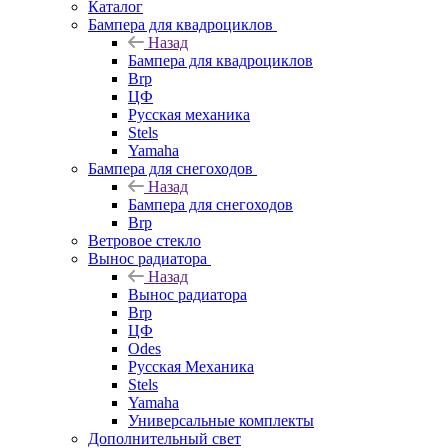
Каталог
Бампера для квадроциклов
Назад
Бампера для квадроциклов
Brp
ЦФ
Русская механика
Stels
Yamaha
Бампера для снегоходов
Назад
Бампера для снегоходов
Brp
Ветровое стекло
Вынос радиатора
Назад
Вынос радиатора
Brp
ЦФ
Odes
Русская Механика
Stels
Yamaha
Универсальные комплекты
Дополнительный свет