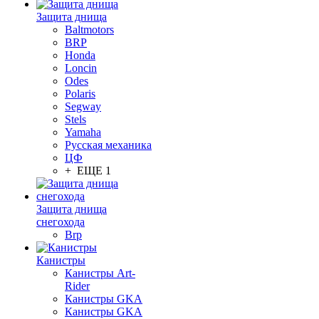
Защита днища
Baltmotors
BRP
Honda
Loncin
Odes
Polaris
Segway
Stels
Yamaha
Русская механика
ЦФ
+ ЕЩЕ 1
Защита днища
снегохода
Brp
Канистры
Канистры Art-
Rider
Канистры GKA
Канистры GKA