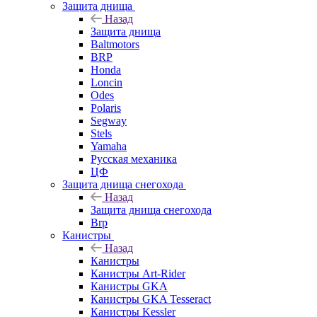
Защита днища
Назад
Защита днища
Baltmotors
BRP
Honda
Loncin
Odes
Polaris
Segway
Stels
Yamaha
Русская механика
ЦФ
Защита днища снегохода
Назад
Защита днища снегохода
Brp
Канистры
Назад
Канистры
Канистры Art-Rider
Канистры GKA
Канистры GKA Tesseract
Канистры Kessler