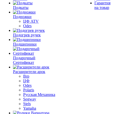
Гарантия
Подкаты
на товар
Подножки
ЦФ ATV
Odes
Подогрев ручек
Подшипники
Подарочный
Сертификат
Расширители арок
Brp
ЦФ
Odes
Polaris
Русская Механика
Segway
Stels
Yamaha