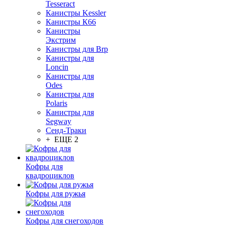
Tesseract
Канистры Kessler
Канистры К66
Канистры
Экстрим
Канистры для Brp
Канистры для
Loncin
Канистры для
Odes
Канистры для
Polaris
Канистры для
Segway
Сенд-Траки
+ ЕЩЕ 2
Кофры для
квадроциклов
Кофры для ружья
Кофры для снегоходов