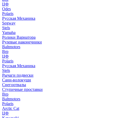
ЦФ
Odes
Polaris
Русская Механика
Segway
Stels
Yamaha
Ролики Вариатора
Рулевые наконечники
Baltmotors
Brp
ЦФ
Polaris
Русская Механика
Stels
Рычаги подвески
Сани-волокуши
Снегоотвалы
Ступичные проставки
Brp
Baltmotors
Polaris
Arctic Cat
ЦФ
Kawasaki