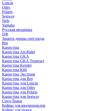
Loncin
Odes
Polaris
Segway
Stels
Yamaha
Русская механика
ЦФ
Защита днища снегохода
Brp
Канистры
Канистры Art-Rider
Канистры GKA
Канистры GKA Tesseract
Канистры Kessler
Канистры К66
Канистры Экстрим
Канистры для Brp
Канистры для Loncin
Канистры для Odes
Канистры для Polaris
Канистры для Segway
Сенд-Траки
Кофры для квадроциклов
Кофры для ружья