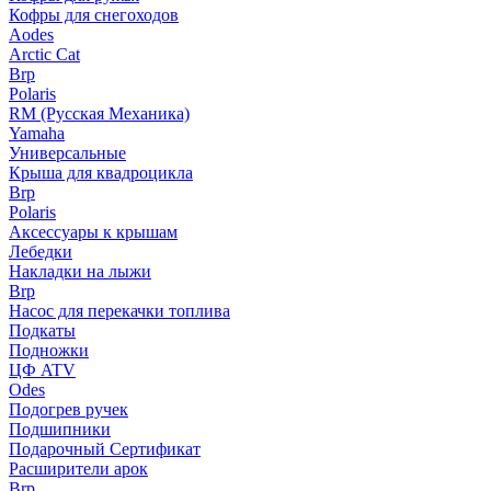
Кофры для снегоходов
Aodes
Arctic Cat
Brp
Polaris
RM (Русская Механика)
Yamaha
Универсальные
Крыша для квадроцикла
Brp
Polaris
Аксессуары к крышам
Лебедки
Накладки на лыжи
Brp
Насос для перекачки топлива
Подкаты
Подножки
ЦФ ATV
Odes
Подогрев ручек
Подшипники
Подарочный Сертификат
Расширители арок
Brp