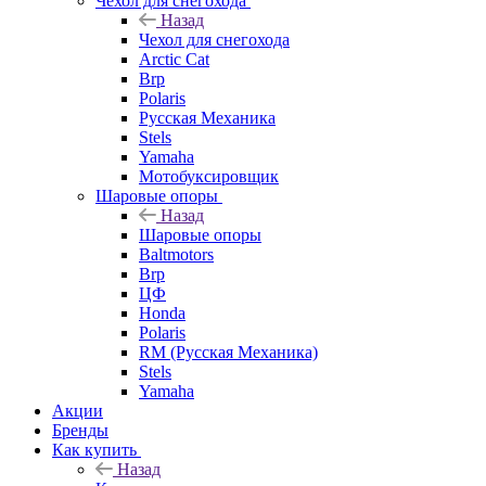
Чехол для снегохода
Назад
Чехол для снегохода
Arctic Cat
Brp
Polaris
Русская Механика
Stels
Yamaha
Мотобуксировщик
Шаровые опоры
Назад
Шаровые опоры
Baltmotors
Brp
ЦФ
Honda
Polaris
RM (Русская Механика)
Stels
Yamaha
Акции
Бренды
Как купить
Назад