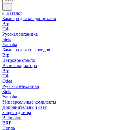
Каталог
Бампера для квадроциклов
Brp
ЦФ
Русская механика
Stels
Yamaha
Бампера для снегоходов
Brp
Ветровое стекло
Вынос радиатора
Brp
ЦФ
Odes
Русская Механика
Stels
Yamaha
Универсальные комплекты
Дополнительный свет
Защита днища
Baltmotors
BRP
Honda