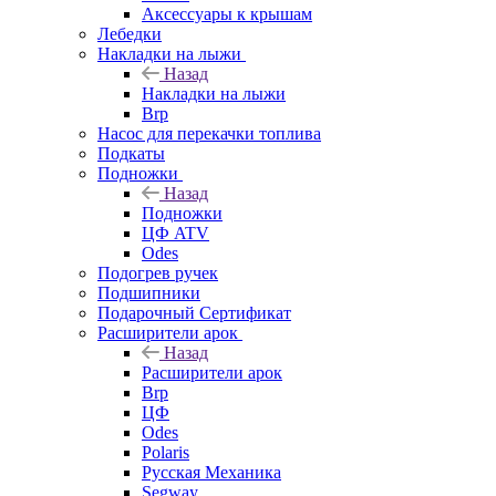
Аксессуары к крышам
Лебедки
Накладки на лыжи
Назад
Накладки на лыжи
Brp
Насос для перекачки топлива
Подкаты
Подножки
Назад
Подножки
ЦФ ATV
Odes
Подогрев ручек
Подшипники
Подарочный Сертификат
Расширители арок
Назад
Расширители арок
Brp
ЦФ
Odes
Polaris
Русская Механика
Segway