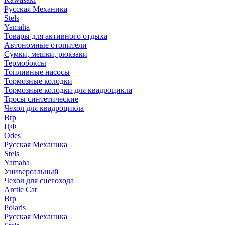
Русская Механика
Stels
Yamaha
Товары для активного отдыха
Автономные отопители
Сумки, мешки, рюкзаки
Термобоксы
Топливные насосы
Тормозные колодки
Тормозные колодки для квадроцикла
Тросы синтетические
Чехол для квадроцикла
Brp
ЦФ
Odes
Русская Механика
Stels
Yamaha
Универсальный
Чехол для снегохода
Arctic Cat
Brp
Polaris
Русская Механика