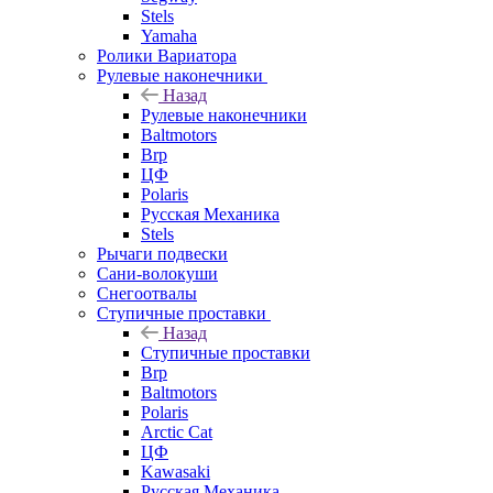
Stels
Yamaha
Ролики Вариатора
Рулевые наконечники
Назад
Рулевые наконечники
Baltmotors
Brp
ЦФ
Polaris
Русская Механика
Stels
Рычаги подвески
Сани-волокуши
Снегоотвалы
Ступичные проставки
Назад
Ступичные проставки
Brp
Baltmotors
Polaris
Arctic Cat
ЦФ
Kawasaki
Русская Механика