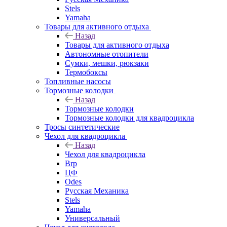
Stels
Yamaha
Товары для активного отдыха
Назад
Товары для активного отдыха
Автономные отопители
Сумки, мешки, рюкзаки
Термобоксы
Топливные насосы
Тормозные колодки
Назад
Тормозные колодки
Тормозные колодки для квадроцикла
Тросы синтетические
Чехол для квадроцикла
Назад
Чехол для квадроцикла
Brp
ЦФ
Odes
Русская Механика
Stels
Yamaha
Универсальный