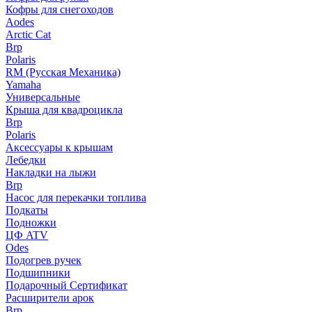
Кофры для снегоходов
Aodes
Arctic Cat
Brp
Polaris
RM (Русская Механика)
Yamaha
Универсальные
Крыша для квадроцикла
Brp
Polaris
Аксессуары к крышам
Лебедки
Накладки на лыжи
Brp
Насос для перекачки топлива
Подкаты
Подножки
ЦФ ATV
Odes
Подогрев ручек
Подшипники
Подарочный Сертификат
Расширители арок
Brp