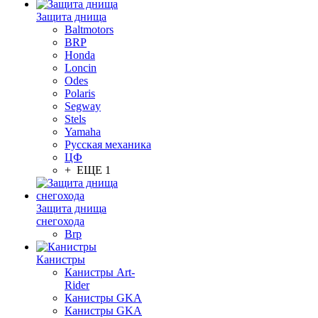
Защита днища
Baltmotors
BRP
Honda
Loncin
Odes
Polaris
Segway
Stels
Yamaha
Русская механика
ЦФ
+ ЕЩЕ 1
Защита днища
снегохода
Brp
Канистры
Канистры Art-
Rider
Канистры GKA
Канистры GKA