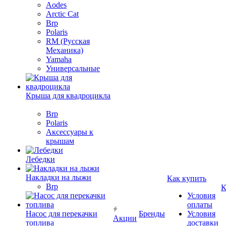
Aodes
Arctic Cat
Brp
Polaris
RM (Русская
Механика)
Yamaha
Универсальные
Крыша для квадроцикла
Brp
Polaris
Аксессуары к
крышам
Лебедки
Накладки на лыжи
Как купить
Brp
К
Условия
оплаты
Насос для перекачки
Бренды
Условия
Акции
топлива
доставки