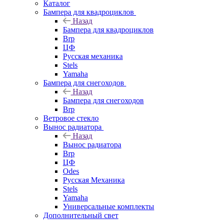
Каталог
Бампера для квадроциклов
Назад
Бампера для квадроциклов
Brp
ЦФ
Русская механика
Stels
Yamaha
Бампера для снегоходов
Назад
Бампера для снегоходов
Brp
Ветровое стекло
Вынос радиатора
Назад
Вынос радиатора
Brp
ЦФ
Odes
Русская Механика
Stels
Yamaha
Универсальные комплекты
Дополнительный свет