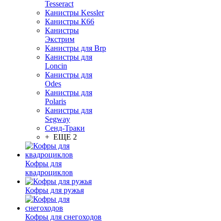
Tesseract
Канистры Kessler
Канистры К66
Канистры
Экстрим
Канистры для Brp
Канистры для
Loncin
Канистры для
Odes
Канистры для
Polaris
Канистры для
Segway
Сенд-Траки
+ ЕЩЕ 2
Кофры для
квадроциклов
Кофры для ружья
Кофры для снегоходов