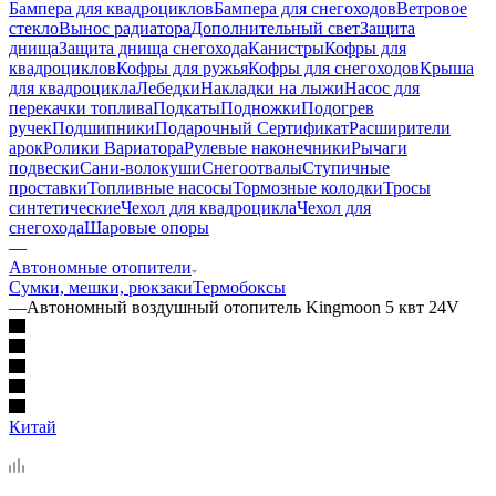
Бампера для квадроциклов
Бампера для снегоходов
Ветровое
стекло
Вынос радиатора
Дополнительный свет
Защита
днища
Защита днища снегохода
Канистры
Кофры для
квадроциклов
Кофры для ружья
Кофры для снегоходов
Крыша
для квадроцикла
Лебедки
Накладки на лыжи
Насос для
перекачки топлива
Подкаты
Подножки
Подогрев
ручек
Подшипники
Подарочный Сертификат
Расширители
арок
Ролики Вариатора
Рулевые наконечники
Рычаги
подвески
Сани-волокуши
Снегоотвалы
Ступичные
проставки
Топливные насосы
Тормозные колодки
Тросы
синтетические
Чехол для квадроцикла
Чехол для
снегохода
Шаровые опоры
—
Автономные отопители
Сумки, мешки, рюкзаки
Термобоксы
—
Автономный воздушный отопитель Kingmoon 5 квт 24V
Китай