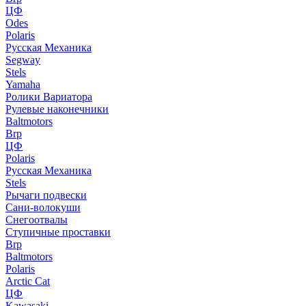
ЦФ
Odes
Polaris
Русская Механика
Segway
Stels
Yamaha
Ролики Вариатора
Рулевые наконечники
Baltmotors
Brp
ЦФ
Polaris
Русская Механика
Stels
Рычаги подвески
Сани-волокуши
Снегоотвалы
Ступичные проставки
Brp
Baltmotors
Polaris
Arctic Cat
ЦФ
Kawasaki