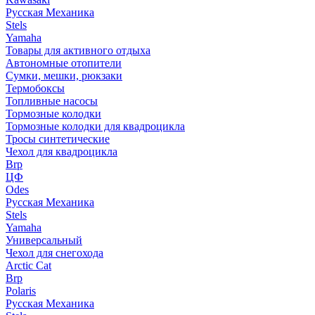
Русская Механика
Stels
Yamaha
Товары для активного отдыха
Автономные отопители
Сумки, мешки, рюкзаки
Термобоксы
Топливные насосы
Тормозные колодки
Тормозные колодки для квадроцикла
Тросы синтетические
Чехол для квадроцикла
Brp
ЦФ
Odes
Русская Механика
Stels
Yamaha
Универсальный
Чехол для снегохода
Arctic Cat
Brp
Polaris
Русская Механика