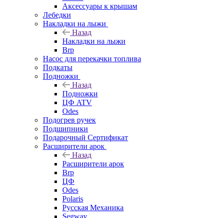
Аксессуары к крышам
Лебедки
Накладки на лыжи
Назад
Накладки на лыжи
Brp
Насос для перекачки топлива
Подкаты
Подножки
Назад
Подножки
ЦФ ATV
Odes
Подогрев ручек
Подшипники
Подарочный Сертификат
Расширители арок
Назад
Расширители арок
Brp
ЦФ
Odes
Polaris
Русская Механика
Segway