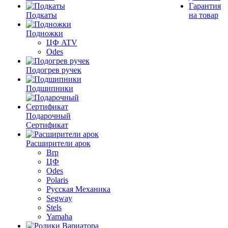
Гарантия
Подкаты
на товар
Подножки
ЦФ ATV
Odes
Подогрев ручек
Подшипники
Подарочный
Сертификат
Расширители арок
Brp
ЦФ
Odes
Polaris
Русская Механика
Segway
Stels
Yamaha