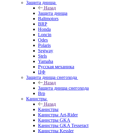
Защита днища
Назад
Защита днища
Baltmotors
BRP
Honda
Loncin
Odes
Polaris
Segway
Stels
Yamaha
Русская механика
ЦФ
Защита днища снегохода
Назад
Защита днища снегохода
Brp
Канистры
Назад
Канистры
Канистры Art-Rider
Канистры GKA
Канистры GKA Tesseract
Канистры Kessler