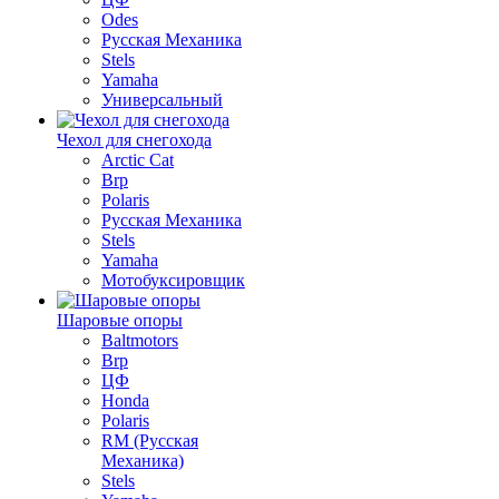
Odes
Русская Механика
Stels
Yamaha
Универсальный
Чехол для снегохода
Arctic Cat
Brp
Polaris
Русская Механика
Stels
Yamaha
Мотобуксировщик
Шаровые опоры
Baltmotors
Brp
ЦФ
Honda
Polaris
RM (Русская
Механика)
Stels