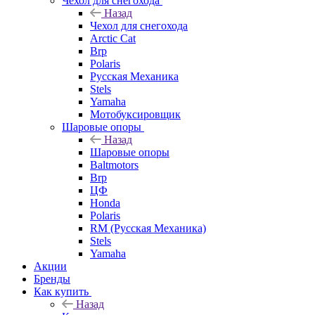
Чехол для снегохода
Назад
Чехол для снегохода
Arctic Cat
Brp
Polaris
Русская Механика
Stels
Yamaha
Мотобуксировщик
Шаровые опоры
Назад
Шаровые опоры
Baltmotors
Brp
ЦФ
Honda
Polaris
RM (Русская Механика)
Stels
Yamaha
Акции
Бренды
Как купить
Назад