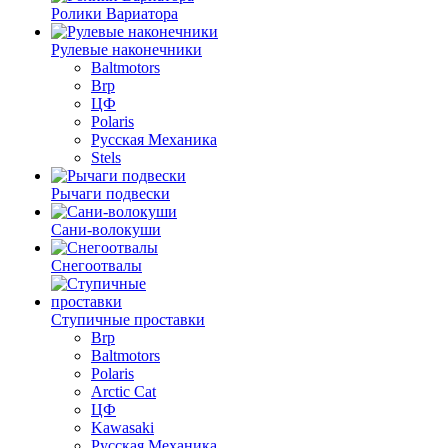
Ролики Вариатора
Рулевые наконечники
Baltmotors
Brp
ЦФ
Polaris
Русская Механика
Stels
Рычаги подвески
Сани-волокуши
Снегоотвалы
Ступичные проставки
Brp
Baltmotors
Polaris
Arctic Cat
ЦФ
Kawasaki
Русская Механика