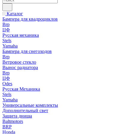
Каталог
Бампера для квадроциклов
Brp
ЦФ
Русская механика
Stels
Yamaha
Бампера для снегоходов
Brp
Ветровое стекло
Вынос радиатора
Brp
ЦФ
Odes
Русская Механика
Stels
Yamaha
Универсальные комплекты
Дополнительный свет
Защита днища
Baltmotors
BRP
Honda