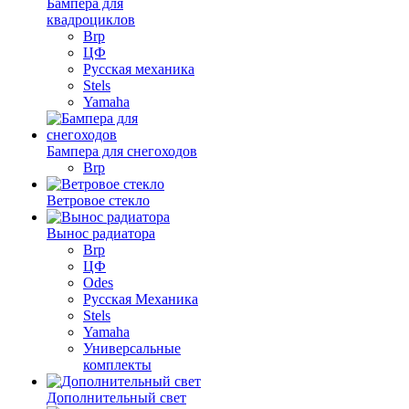
Бампера для
квадроциклов
Brp
ЦФ
Русская механика
Stels
Yamaha
Бампера для снегоходов
Brp
Ветровое стекло
Вынос радиатора
Brp
ЦФ
Odes
Русская Механика
Stels
Yamaha
Универсальные
комплекты
Дополнительный свет