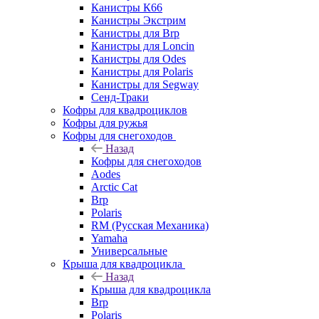
Канистры К66
Канистры Экстрим
Канистры для Brp
Канистры для Loncin
Канистры для Odes
Канистры для Polaris
Канистры для Segway
Сенд-Траки
Кофры для квадроциклов
Кофры для ружья
Кофры для снегоходов
Назад
Кофры для снегоходов
Aodes
Arctic Cat
Brp
Polaris
RM (Русская Механика)
Yamaha
Универсальные
Крыша для квадроцикла
Назад
Крыша для квадроцикла
Brp
Polaris