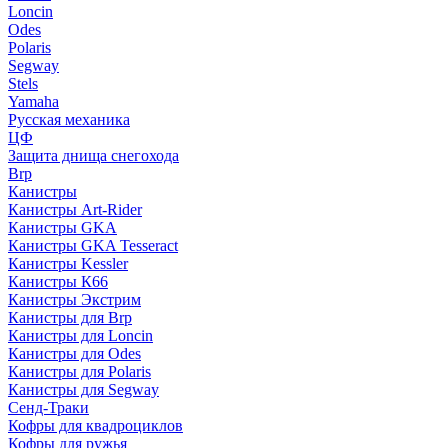
Loncin
Odes
Polaris
Segway
Stels
Yamaha
Русская механика
ЦФ
Защита днища снегохода
Brp
Канистры
Канистры Art-Rider
Канистры GKA
Канистры GKA Tesseract
Канистры Kessler
Канистры К66
Канистры Экстрим
Канистры для Brp
Канистры для Loncin
Канистры для Odes
Канистры для Polaris
Канистры для Segway
Сенд-Траки
Кофры для квадроциклов
Кофры для ружья