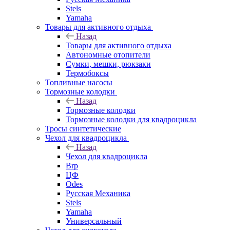
Stels
Yamaha
Товары для активного отдыха
Назад
Товары для активного отдыха
Автономные отопители
Сумки, мешки, рюкзаки
Термобоксы
Топливные насосы
Тормозные колодки
Назад
Тормозные колодки
Тормозные колодки для квадроцикла
Тросы синтетические
Чехол для квадроцикла
Назад
Чехол для квадроцикла
Brp
ЦФ
Odes
Русская Механика
Stels
Yamaha
Универсальный