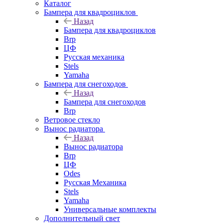
Каталог
Бампера для квадроциклов
Назад
Бампера для квадроциклов
Brp
ЦФ
Русская механика
Stels
Yamaha
Бампера для снегоходов
Назад
Бампера для снегоходов
Brp
Ветровое стекло
Вынос радиатора
Назад
Вынос радиатора
Brp
ЦФ
Odes
Русская Механика
Stels
Yamaha
Универсальные комплекты
Дополнительный свет