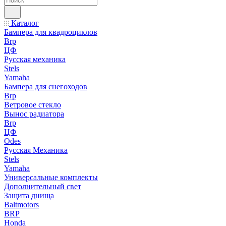
Каталог
Бампера для квадроциклов
Brp
ЦФ
Русская механика
Stels
Yamaha
Бампера для снегоходов
Brp
Ветровое стекло
Вынос радиатора
Brp
ЦФ
Odes
Русская Механика
Stels
Yamaha
Универсальные комплекты
Дополнительный свет
Защита днища
Baltmotors
BRP
Honda