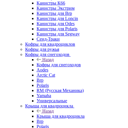
Канистры К66
Канистры Экстрим
Канистры для Brp
Канистры для Loncin
Канистры для Odes
Канистры для Polaris
Канистры для Segway
Сенд-Траки
Кофры для квадроциклов
Кофры для ружья
Кофры для снегоходов
Назад
Кофры для снегоходов
Aodes
Arctic Cat
Brp
Polaris
RM (Русская Механика)
Yamaha
Универсальные
Крыша для квадроцикла
Назад
Крыша для квадроцикла
Brp
Polaris