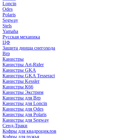
Loncin
Odes
Polaris
Segway
Stels
Yamaha
Русская механика
ЦФ
Защита днища снегохода
Brp
Канистры
Канистры Art-Rider
Канистры GKA
Канистры GKA Tesseract
Канистры Kessler
Канистры К66
Канистры Экстрим
Канистры для Brp
Канистры для Loncin
Канистры для Odes
Канистры для Polaris
Канистры для Segway
Сенд-Траки
Кофры для квадроциклов
Кофры для ружья