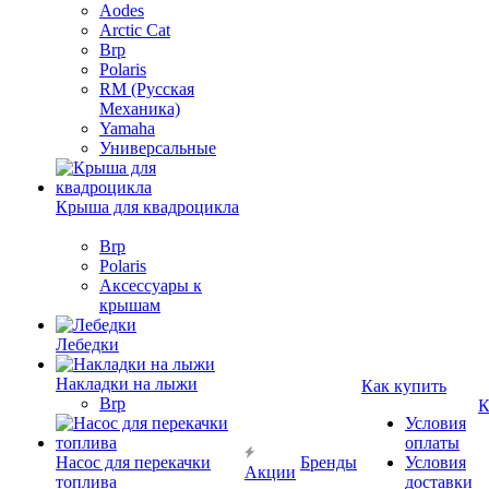
Aodes
Arctic Cat
Brp
Polaris
RM (Русская
Механика)
Yamaha
Универсальные
Крыша для квадроцикла
Brp
Polaris
Аксессуары к
крышам
Лебедки
Накладки на лыжи
Как купить
Brp
К
Условия
оплаты
Насос для перекачки
Бренды
Условия
Акции
топлива
доставки