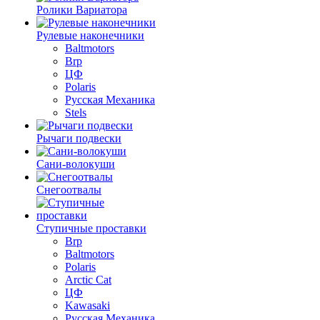
Ролики Вариатора
Рулевые наконечники
Baltmotors
Brp
ЦФ
Polaris
Русская Механика
Stels
Рычаги подвески
Сани-волокуши
Снегоотвалы
Ступичные проставки
Brp
Baltmotors
Polaris
Arctic Cat
ЦФ
Kawasaki
Русская Механика