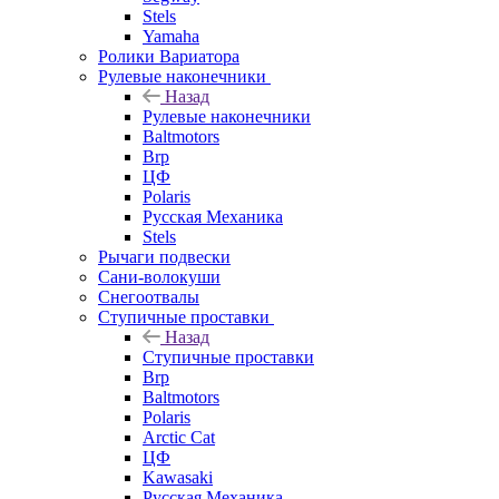
Stels
Yamaha
Ролики Вариатора
Рулевые наконечники
Назад
Рулевые наконечники
Baltmotors
Brp
ЦФ
Polaris
Русская Механика
Stels
Рычаги подвески
Сани-волокуши
Снегоотвалы
Ступичные проставки
Назад
Ступичные проставки
Brp
Baltmotors
Polaris
Arctic Cat
ЦФ
Kawasaki
Русская Механика