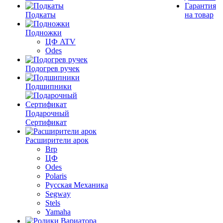
Гарантия
Подкаты
на товар
Подножки
ЦФ ATV
Odes
Подогрев ручек
Подшипники
Подарочный
Сертификат
Расширители арок
Brp
ЦФ
Odes
Polaris
Русская Механика
Segway
Stels
Yamaha