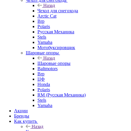
Чехол для снегохода
Назад
Чехол для снегохода
Arctic Cat
Brp
Polaris
Русская Механика
Stels
Yamaha
Мотобуксировщик
Шаровые опоры
Назад
Шаровые опоры
Baltmotors
Brp
ЦФ
Honda
Polaris
RM (Русская Механика)
Stels
Yamaha
Акции
Бренды
Как купить
Назад