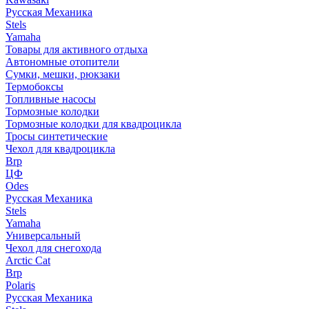
Русская Механика
Stels
Yamaha
Товары для активного отдыха
Автономные отопители
Сумки, мешки, рюкзаки
Термобоксы
Топливные насосы
Тормозные колодки
Тормозные колодки для квадроцикла
Тросы синтетические
Чехол для квадроцикла
Brp
ЦФ
Odes
Русская Механика
Stels
Yamaha
Универсальный
Чехол для снегохода
Arctic Cat
Brp
Polaris
Русская Механика