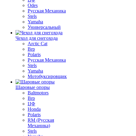
Odes
Русская Механика
Stels
Yamaha
Универсальный
Чехол для снегохода
Arctic Cat
Brp
Polaris
Русская Механика
Stels
Yamaha
Мотобуксировщик
Шаровые опоры
Baltmotors
Brp
ЦФ
Honda
Polaris
RM (Русская
Механика)
Stels