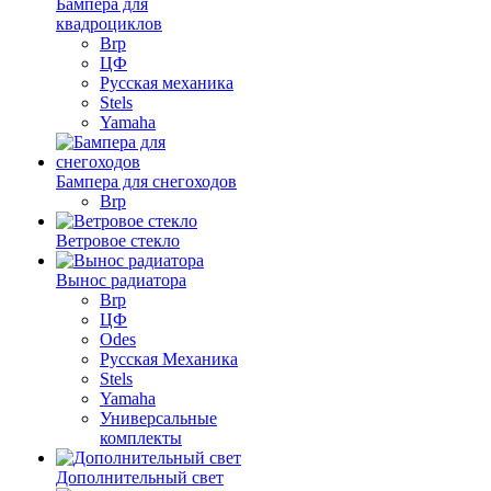
Бампера для
квадроциклов
Brp
ЦФ
Русская механика
Stels
Yamaha
Бампера для снегоходов
Brp
Ветровое стекло
Вынос радиатора
Brp
ЦФ
Odes
Русская Механика
Stels
Yamaha
Универсальные
комплекты
Дополнительный свет