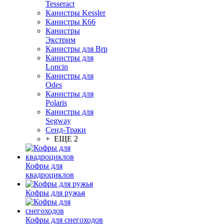
Tesseract
Канистры Kessler
Канистры К66
Канистры
Экстрим
Канистры для Brp
Канистры для
Loncin
Канистры для
Odes
Канистры для
Polaris
Канистры для
Segway
Сенд-Траки
+ ЕЩЕ 2
Кофры для
квадроциклов
Кофры для ружья
Кофры для снегоходов