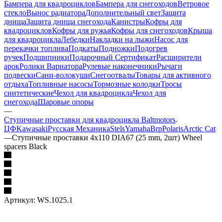
Бампера для квадроциклов
Бампера для снегоходов
Ветровое
стекло
Вынос радиатора
Дополнительный свет
Защита
днища
Защита днища снегохода
Канистры
Кофры для
квадроциклов
Кофры для ружья
Кофры для снегоходов
Крыша
для квадроцикла
Лебедки
Накладки на лыжи
Насос для
перекачки топлива
Подкаты
Подножки
Подогрев
ручек
Подшипники
Подарочный Сертификат
Расширители
арок
Ролики Вариатора
Рулевые наконечники
Рычаги
подвески
Сани-волокуши
Снегоотвалы
Товары для активного
отдыха
Топливные насосы
Тормозные колодки
Тросы
синтетические
Чехол для квадроцикла
Чехол для
снегохода
Шаровые опоры
—
Ступичные проставки для квадроцикла Baltmotors
ЦФ
Kawasaki
Русская Механика
Stels
Yamaha
Brp
Polaris
Arctic Cat
—
Ступичные проставки 4х110 DIA67 (25 mm, 2шт) Wheel
spacers Black
Артикул:
WS.1025.1