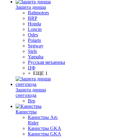
Защита днища
Baltmotors
BRP
Honda
Loncin
Odes
Polaris
Segway
Stels
Yamaha
Русская механика
ЦФ
+ ЕЩЕ 1
Защита днища
снегохода
Brp
Канистры
Канистры Art-
Rider
Канистры GKA
Канистры GKA