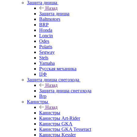
Защита днища
Назад
Защита днища
Baltmotors
BRP
Honda
Loncin
Odes
Polaris
Segway
Stels
Yamaha
Русская механика
ЦФ
Защита днища снегохода
Назад
Защита днища снегохода
Brp
Канистры
Назад
Канистры
Канистры Art-Rider
Канистры GKA
Канистры GKA Tesseract
Канистры Kessler