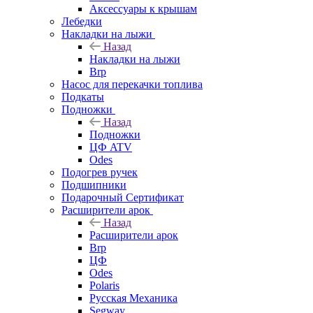
Аксессуары к крышам
Лебедки
Накладки на лыжи
Назад
Накладки на лыжи
Brp
Насос для перекачки топлива
Подкаты
Подножки
Назад
Подножки
ЦФ ATV
Odes
Подогрев ручек
Подшипники
Подарочный Сертификат
Расширители арок
Назад
Расширители арок
Brp
ЦФ
Odes
Polaris
Русская Механика
Segway