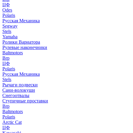
ЦФ
Odes
Polaris
Русская Механика
Segway
Stels
Yamaha
Ролики Вариатора
Рулевые наконечники
Baltmotors
Brp
ЦФ
Polaris
Русская Механика
Stels
Рычаги подвески
Сани-волокуши
Снегоотвалы
Ступичные проставки
Brp
Baltmotors
Polaris
Arctic Cat
ЦФ
Kawasaki