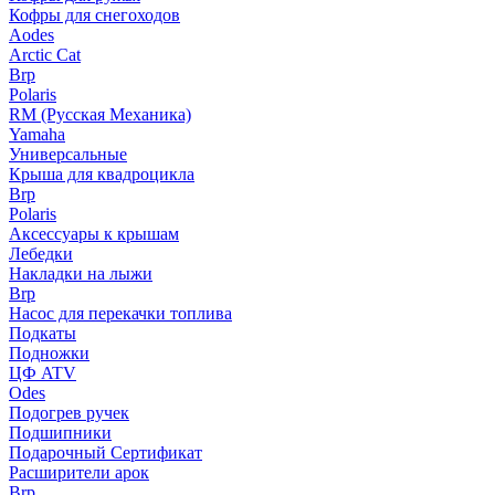
Кофры для снегоходов
Aodes
Arctic Cat
Brp
Polaris
RM (Русская Механика)
Yamaha
Универсальные
Крыша для квадроцикла
Brp
Polaris
Аксессуары к крышам
Лебедки
Накладки на лыжи
Brp
Насос для перекачки топлива
Подкаты
Подножки
ЦФ ATV
Odes
Подогрев ручек
Подшипники
Подарочный Сертификат
Расширители арок
Brp