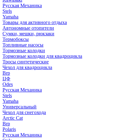
Русская Механика
Stels
Yamaha
Товары для активного отдыха
Автономные отопители
Сумки, мешки, рюкзаки
Термобоксы
Топливные насосы
Тормозные колодки
Тормозные колодки для квадроцикла
Тросы синтетические
Чехол для квадроцикла
Brp
ЦФ
Odes
Русская Механика
Stels
Yamaha
Универсальный
Чехол для снегохода
Arctic Cat
Brp
Polaris
Русская Механика