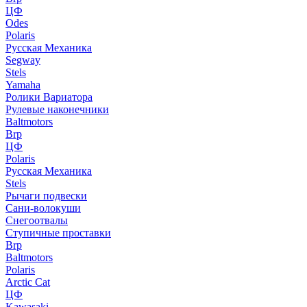
ЦФ
Odes
Polaris
Русская Механика
Segway
Stels
Yamaha
Ролики Вариатора
Рулевые наконечники
Baltmotors
Brp
ЦФ
Polaris
Русская Механика
Stels
Рычаги подвески
Сани-волокуши
Снегоотвалы
Ступичные проставки
Brp
Baltmotors
Polaris
Arctic Cat
ЦФ
Kawasaki