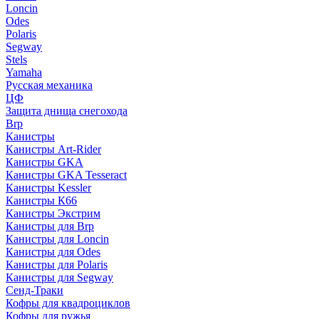
Loncin
Odes
Polaris
Segway
Stels
Yamaha
Русская механика
ЦФ
Защита днища снегохода
Brp
Канистры
Канистры Art-Rider
Канистры GKA
Канистры GKA Tesseract
Канистры Kessler
Канистры К66
Канистры Экстрим
Канистры для Brp
Канистры для Loncin
Канистры для Odes
Канистры для Polaris
Канистры для Segway
Сенд-Траки
Кофры для квадроциклов
Кофры для ружья