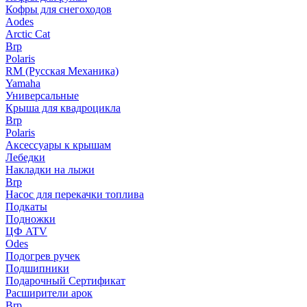
Кофры для снегоходов
Aodes
Arctic Cat
Brp
Polaris
RM (Русская Механика)
Yamaha
Универсальные
Крыша для квадроцикла
Brp
Polaris
Аксессуары к крышам
Лебедки
Накладки на лыжи
Brp
Насос для перекачки топлива
Подкаты
Подножки
ЦФ ATV
Odes
Подогрев ручек
Подшипники
Подарочный Сертификат
Расширители арок
Brp