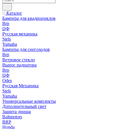
Каталог
Бампера для квадроциклов
Brp
ЦФ
Русская механика
Stels
Yamaha
Бампера для снегоходов
Brp
Ветровое стекло
Вынос радиатора
Brp
ЦФ
Odes
Русская Механика
Stels
Yamaha
Универсальные комплекты
Дополнительный свет
Защита днища
Baltmotors
BRP
Honda