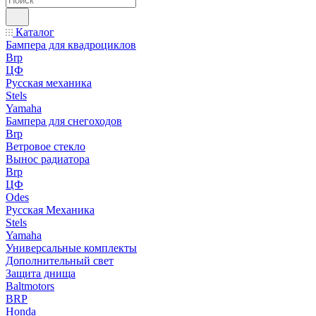
Каталог
Бампера для квадроциклов
Brp
ЦФ
Русская механика
Stels
Yamaha
Бампера для снегоходов
Brp
Ветровое стекло
Вынос радиатора
Brp
ЦФ
Odes
Русская Механика
Stels
Yamaha
Универсальные комплекты
Дополнительный свет
Защита днища
Baltmotors
BRP
Honda