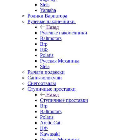
Stels
Yamaha
Ролики Вариатора
Рулевые наконечники
Назад
Рулевые наконечники
Baltmotors
Brp
ЦФ
Polaris
Русская Механика
Stels
Рычаги подвески
Сани-волокуши
Снегоотвалы
Ступичные проставки
Назад
Ступичные проставки
Brp
Baltmotors
Polaris
Arctic Cat
ЦФ
Kawasaki
Русская Механика