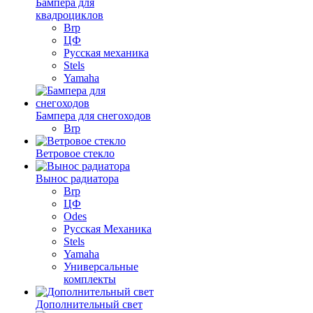
Бампера для
квадроциклов
Brp
ЦФ
Русская механика
Stels
Yamaha
Бампера для снегоходов
Brp
Ветровое стекло
Вынос радиатора
Brp
ЦФ
Odes
Русская Механика
Stels
Yamaha
Универсальные
комплекты
Дополнительный свет