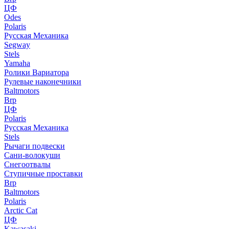
ЦФ
Odes
Polaris
Русская Механика
Segway
Stels
Yamaha
Ролики Вариатора
Рулевые наконечники
Baltmotors
Brp
ЦФ
Polaris
Русская Механика
Stels
Рычаги подвески
Сани-волокуши
Снегоотвалы
Ступичные проставки
Brp
Baltmotors
Polaris
Arctic Cat
ЦФ
Kawasaki