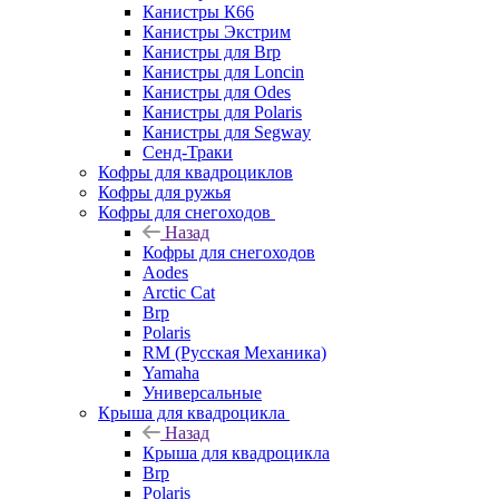
Канистры К66
Канистры Экстрим
Канистры для Brp
Канистры для Loncin
Канистры для Odes
Канистры для Polaris
Канистры для Segway
Сенд-Траки
Кофры для квадроциклов
Кофры для ружья
Кофры для снегоходов
Назад
Кофры для снегоходов
Aodes
Arctic Cat
Brp
Polaris
RM (Русская Механика)
Yamaha
Универсальные
Крыша для квадроцикла
Назад
Крыша для квадроцикла
Brp
Polaris