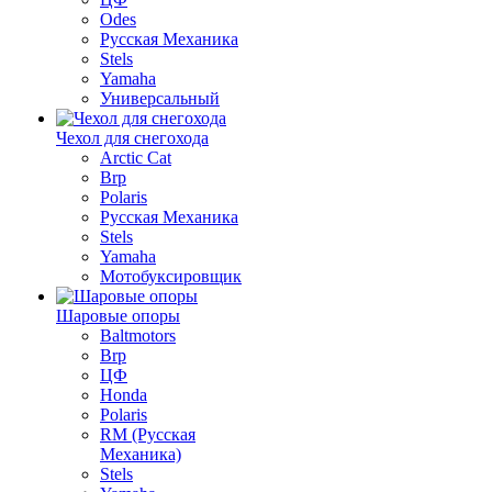
Odes
Русская Механика
Stels
Yamaha
Универсальный
Чехол для снегохода
Arctic Cat
Brp
Polaris
Русская Механика
Stels
Yamaha
Мотобуксировщик
Шаровые опоры
Baltmotors
Brp
ЦФ
Honda
Polaris
RM (Русская
Механика)
Stels