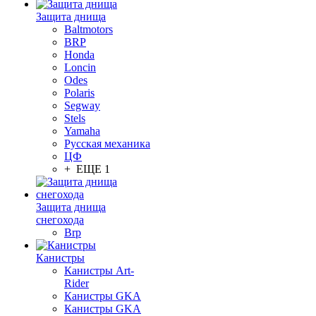
Защита днища
Baltmotors
BRP
Honda
Loncin
Odes
Polaris
Segway
Stels
Yamaha
Русская механика
ЦФ
+ ЕЩЕ 1
Защита днища
снегохода
Brp
Канистры
Канистры Art-
Rider
Канистры GKA
Канистры GKA