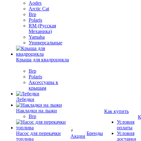
Aodes
Arctic Cat
Brp
Polaris
RM (Русская
Механика)
Yamaha
Универсальные
Крыша для квадроцикла
Brp
Polaris
Аксессуары к
крышам
Лебедки
Накладки на лыжи
Как купить
Brp
К
Условия
оплаты
Насос для перекачки
Бренды
Условия
Акции
топлива
доставки