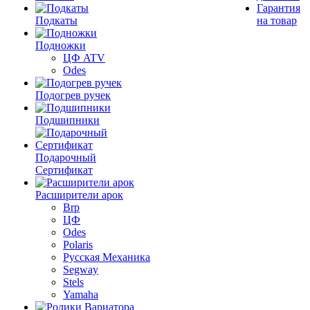
Гарантия
Подкаты
на товар
Подножки
ЦФ ATV
Odes
Подогрев ручек
Подшипники
Подарочный
Сертификат
Расширители арок
Brp
ЦФ
Odes
Polaris
Русская Механика
Segway
Stels
Yamaha