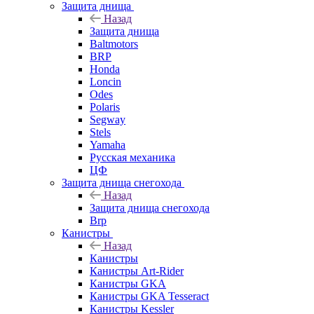
Защита днища
Назад
Защита днища
Baltmotors
BRP
Honda
Loncin
Odes
Polaris
Segway
Stels
Yamaha
Русская механика
ЦФ
Защита днища снегохода
Назад
Защита днища снегохода
Brp
Канистры
Назад
Канистры
Канистры Art-Rider
Канистры GKA
Канистры GKA Tesseract
Канистры Kessler