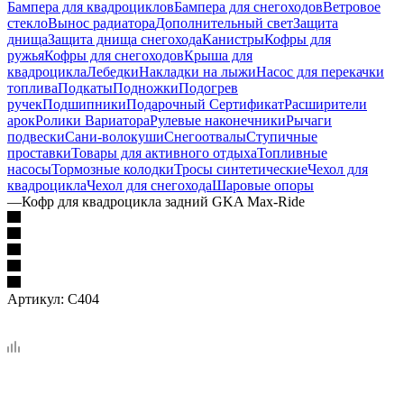
Бампера для квадроциклов
Бампера для снегоходов
Ветровое
стекло
Вынос радиатора
Дополнительный свет
Защита
днища
Защита днища снегохода
Канистры
Кофры для
ружья
Кофры для снегоходов
Крыша для
квадроцикла
Лебедки
Накладки на лыжи
Насос для перекачки
топлива
Подкаты
Подножки
Подогрев
ручек
Подшипники
Подарочный Сертификат
Расширители
арок
Ролики Вариатора
Рулевые наконечники
Рычаги
подвески
Сани-волокуши
Снегоотвалы
Ступичные
проставки
Товары для активного отдыха
Топливные
насосы
Тормозные колодки
Тросы синтетические
Чехол для
квадроцикла
Чехол для снегохода
Шаровые опоры
—
Кофр для квадроцикла задний GKA Max-Ride
Артикул:
C404