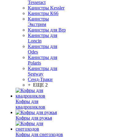
Tesseract
Канистры Kessler
Канистры К66
Канистры
Экстрим
Канистры для Brp
Канистры для
Loncin
Канистры для
Odes
Канистры для
Polaris
Канистры для
Segway
Сенд-Траки
+ ЕЩЕ 2
Кофры для
квадроциклов
Кофры для ружья
Кофры для снегоходов