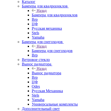
Каталог
Бампера для квадроциклов
Назад
Бампера для квадроциклов
Brp
ЦФ
Русская механика
Stels
Yamaha
Бампера для снегоходов
Назад
Бампера для снегоходов
Brp
Ветровое стекло
Вынос радиатора
Назад
Вынос радиатора
Brp
ЦФ
Odes
Русская Механика
Stels
Yamaha
Универсальные комплекты
Дополнительный свет