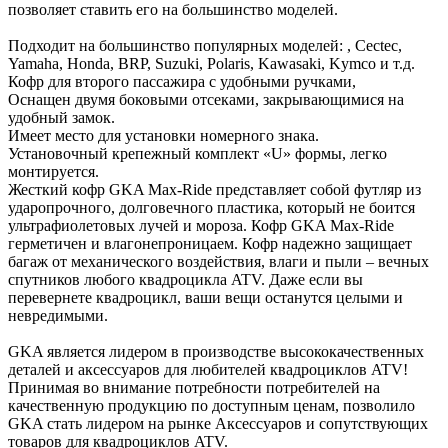
позволяет ставить его на большинство моделей.
Подходит на большинство популярных моделей: , Cectec,
Yamaha, Honda, BRP, Suzuki, Polaris, Kawasaki, Kymco и т.д.
Кофр для второго пассажира с удобными ручками,
Оснащен двумя боковыми отсеками, закрывающимися на
удобный замок.
Имеет место для установки номерного знака.
Установочный крепежный комплект «U» формы, легко
монтируется.
Жесткий кофр GKA Max-Ride представляет собой футляр из
ударопрочного, долговечного пластика, который не боится
ультрафиолетовых лучей и мороза. Кофр GKA Max-Ride
герметичен и влагонепроницаем. Кофр надежно защищает
багаж от механического воздействия, влаги и пыли – вечных
спутников любого квадроцикла ATV. Даже если вы
перевернете квадроцикл, ваши вещи останутся целыми и
невредимыми.
GKA является лидером в производстве высококачественных
деталей и аксессуаров для любителей квадроциклов ATV!
Принимая во внимание потребности потребителей на
качественную продукцию по доступным ценам, позволило
GKA стать лидером на рынке Аксессуаров и сопутствующих
товаров для квадроциклов ATV.