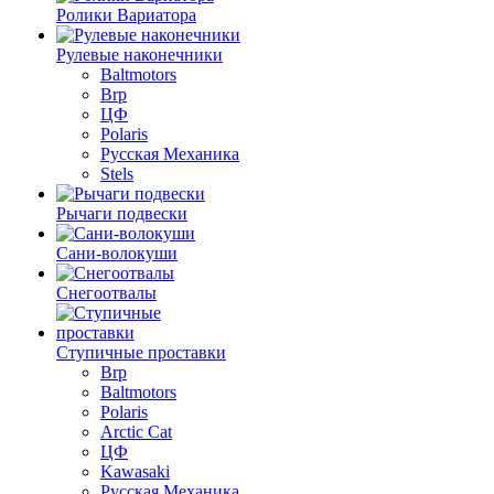
Ролики Вариатора
Рулевые наконечники
Baltmotors
Brp
ЦФ
Polaris
Русская Механика
Stels
Рычаги подвески
Сани-волокуши
Снегоотвалы
Ступичные проставки
Brp
Baltmotors
Polaris
Arctic Cat
ЦФ
Kawasaki
Русская Механика