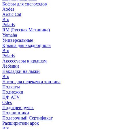
Кофры для снегоходов
Aodes
Arctic Cat
Brp
Polaris
RM (Русская Механика)
Yamaha
Универсальные
Крыша для квадроцикла
Brp
Polaris
Аксессуары к крышам
Лебедки
Накладки на лыжи
Brp
Насос для перекачки топлива
Подкаты
Подножки
ЦФ ATV
Odes
Подогрев ручек
Подшипники
Подарочный Сертификат
Расширители арок
Brp