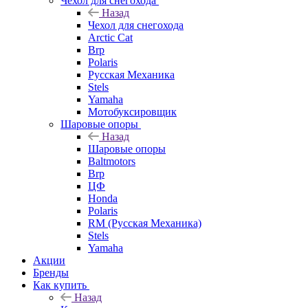
Чехол для снегохода
Назад
Чехол для снегохода
Arctic Cat
Brp
Polaris
Русская Механика
Stels
Yamaha
Мотобуксировщик
Шаровые опоры
Назад
Шаровые опоры
Baltmotors
Brp
ЦФ
Honda
Polaris
RM (Русская Механика)
Stels
Yamaha
Акции
Бренды
Как купить
Назад