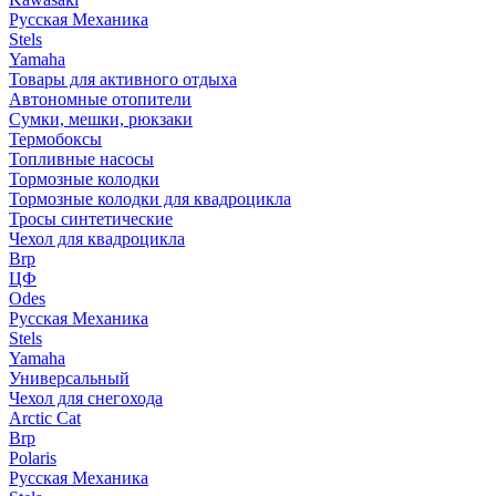
Русская Механика
Stels
Yamaha
Товары для активного отдыха
Автономные отопители
Сумки, мешки, рюкзаки
Термобоксы
Топливные насосы
Тормозные колодки
Тормозные колодки для квадроцикла
Тросы синтетические
Чехол для квадроцикла
Brp
ЦФ
Odes
Русская Механика
Stels
Yamaha
Универсальный
Чехол для снегохода
Arctic Cat
Brp
Polaris
Русская Механика