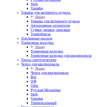
Stels
Yamaha
Товары для активного отдыха
Назад
Товары для активного отдыха
Автономные отопители
Сумки, мешки, рюкзаки
Термобоксы
Топливные насосы
Тормозные колодки
Назад
Тормозные колодки
Тормозные колодки для квадроцикла
Тросы синтетические
Чехол для квадроцикла
Назад
Чехол для квадроцикла
Brp
ЦФ
Odes
Русская Механика
Stels
Yamaha
Универсальный