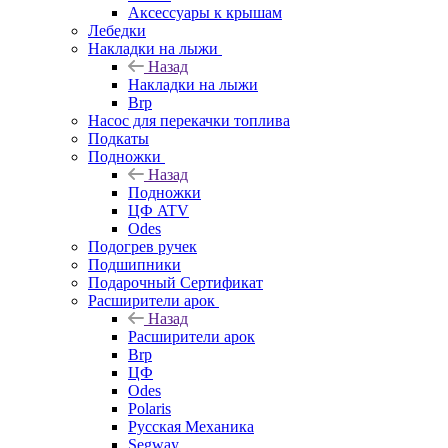
Аксессуары к крышам
Лебедки
Накладки на лыжи
Назад
Накладки на лыжи
Brp
Насос для перекачки топлива
Подкаты
Подножки
Назад
Подножки
ЦФ ATV
Odes
Подогрев ручек
Подшипники
Подарочный Сертификат
Расширители арок
Назад
Расширители арок
Brp
ЦФ
Odes
Polaris
Русская Механика
Segway