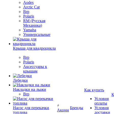
Aodes
Arctic Cat
Brp
Polaris
RM (Русская
Механика)
Yamaha
Универсальные
Крыша для квадроцикла
Brp
Polaris
Аксессуары к
крышам
Лебедки
Накладки на лыжи
Как купить
Brp
К
Условия
оплаты
Насос для перекачки
Бренды
Условия
Акции
топлива
доставки