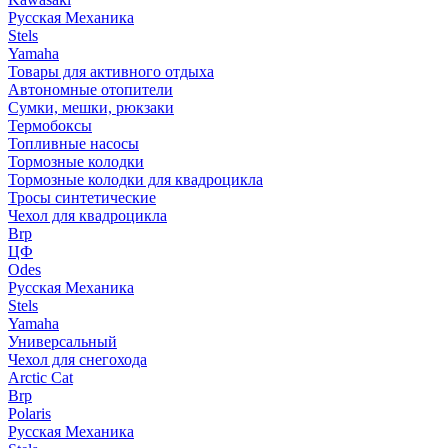
Русская Механика
Stels
Yamaha
Товары для активного отдыха
Автономные отопители
Сумки, мешки, рюкзаки
Термобоксы
Топливные насосы
Тормозные колодки
Тормозные колодки для квадроцикла
Тросы синтетические
Чехол для квадроцикла
Brp
ЦФ
Odes
Русская Механика
Stels
Yamaha
Универсальный
Чехол для снегохода
Arctic Cat
Brp
Polaris
Русская Механика