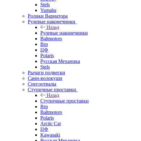
Stels
Yamaha
Ролики Вариатора
Рулевые наконечники
Назад
Рулевые наконечники
Baltmotors
Brp
ЦФ
Polaris
Русская Механика
Stels
Рычаги подвески
Сани-волокуши
Снегоотвалы
Ступичные проставки
Назад
Ступичные проставки
Brp
Baltmotors
Polaris
Arctic Cat
ЦФ
Kawasaki
Русская Механика