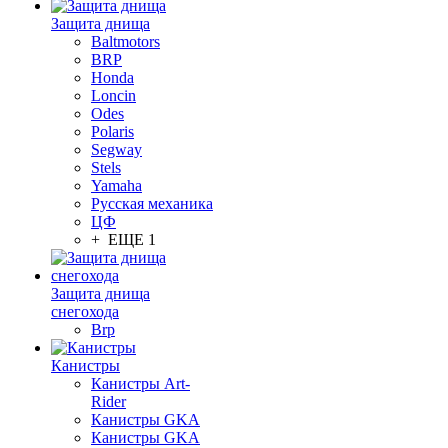
Защита днища
Baltmotors
BRP
Honda
Loncin
Odes
Polaris
Segway
Stels
Yamaha
Русская механика
ЦФ
+ ЕЩЕ 1
Защита днища
снегохода
Brp
Канистры
Канистры Art-
Rider
Канистры GKA
Канистры GKA