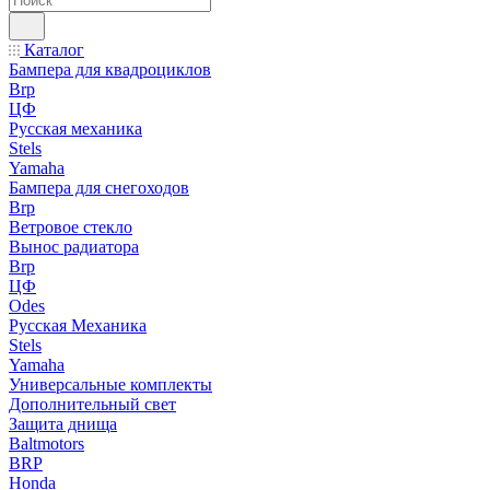
Каталог
Бампера для квадроциклов
Brp
ЦФ
Русская механика
Stels
Yamaha
Бампера для снегоходов
Brp
Ветровое стекло
Вынос радиатора
Brp
ЦФ
Odes
Русская Механика
Stels
Yamaha
Универсальные комплекты
Дополнительный свет
Защита днища
Baltmotors
BRP
Honda