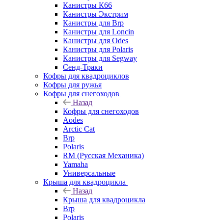
Канистры К66
Канистры Экстрим
Канистры для Brp
Канистры для Loncin
Канистры для Odes
Канистры для Polaris
Канистры для Segway
Сенд-Траки
Кофры для квадроциклов
Кофры для ружья
Кофры для снегоходов
Назад
Кофры для снегоходов
Aodes
Arctic Cat
Brp
Polaris
RM (Русская Механика)
Yamaha
Универсальные
Крыша для квадроцикла
Назад
Крыша для квадроцикла
Brp
Polaris