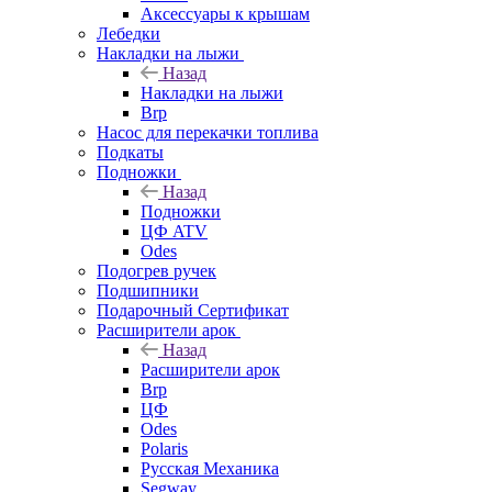
Аксессуары к крышам
Лебедки
Накладки на лыжи
Назад
Накладки на лыжи
Brp
Насос для перекачки топлива
Подкаты
Подножки
Назад
Подножки
ЦФ ATV
Odes
Подогрев ручек
Подшипники
Подарочный Сертификат
Расширители арок
Назад
Расширители арок
Brp
ЦФ
Odes
Polaris
Русская Механика
Segway