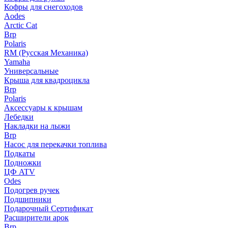
Кофры для снегоходов
Aodes
Arctic Cat
Brp
Polaris
RM (Русская Механика)
Yamaha
Универсальные
Крыша для квадроцикла
Brp
Polaris
Аксессуары к крышам
Лебедки
Накладки на лыжи
Brp
Насос для перекачки топлива
Подкаты
Подножки
ЦФ ATV
Odes
Подогрев ручек
Подшипники
Подарочный Сертификат
Расширители арок
Brp