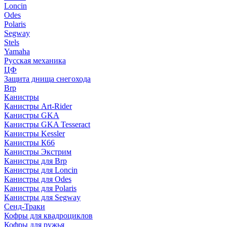
Loncin
Odes
Polaris
Segway
Stels
Yamaha
Русская механика
ЦФ
Защита днища снегохода
Brp
Канистры
Канистры Art-Rider
Канистры GKA
Канистры GKA Tesseract
Канистры Kessler
Канистры К66
Канистры Экстрим
Канистры для Brp
Канистры для Loncin
Канистры для Odes
Канистры для Polaris
Канистры для Segway
Сенд-Траки
Кофры для квадроциклов
Кофры для ружья