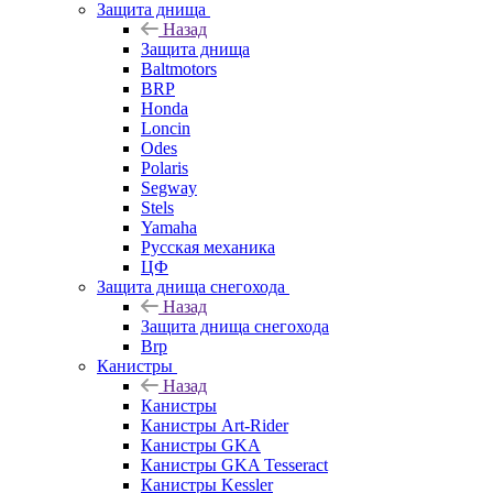
Защита днища
Назад
Защита днища
Baltmotors
BRP
Honda
Loncin
Odes
Polaris
Segway
Stels
Yamaha
Русская механика
ЦФ
Защита днища снегохода
Назад
Защита днища снегохода
Brp
Канистры
Назад
Канистры
Канистры Art-Rider
Канистры GKA
Канистры GKA Tesseract
Канистры Kessler