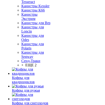
Tesseract
Канистры Kessler
Канистры К66
Канистры
Экстрим
Канистры для Brp
Канистры для
Loncin
Канистры для
Odes
Канистры для
Polaris
Канистры для
Segway
Сенд-Траки
+ ЕЩЕ 2
Кофры для
квадроциклов
Кофры для ружья
Кофры для снегоходов