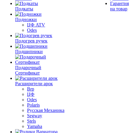
Гарантия
Подкаты
на товар
Подножки
ЦФ ATV
Odes
Подогрев ручек
Подшипники
Подарочный
Сертификат
Расширители арок
Brp
ЦФ
Odes
Polaris
Русская Механика
Segway
Stels
Yamaha