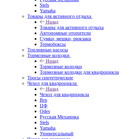
Stels
Yamaha
Товары для активного отдыха
Назад
Товары для активного отдыха
Автономные отопители
Сумки, мешки, рюкзаки
Термобоксы
Топливные насосы
Тормозные колодки
Назад
Тормозные колодки
Тормозные колодки для квадроцикла
Тросы синтетические
Чехол для квадроцикла
Назад
Чехол для квадроцикла
Brp
ЦФ
Odes
Русская Механика
Stels
Yamaha
Универсальный