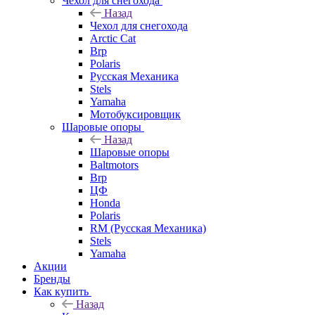
Чехол для снегохода
Назад
Чехол для снегохода
Arctic Cat
Brp
Polaris
Русская Механика
Stels
Yamaha
Мотобуксировщик
Шаровые опоры
Назад
Шаровые опоры
Baltmotors
Brp
ЦФ
Honda
Polaris
RM (Русская Механика)
Stels
Yamaha
Акции
Бренды
Как купить
Назад