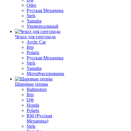
Odes
Русская Механика
Stels
Yamaha
Универсальный
Чехол для снегохода
Arctic Cat
Brp
Polaris
Русская Механика
Stels
Yamaha
Мотобуксировщик
Шаровые опоры
Baltmotors
Brp
ЦФ
Honda
Polaris
RM (Русская
Механика)
Stels