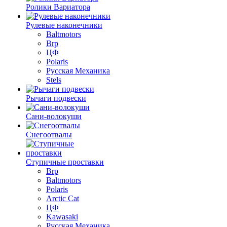
Ролики Вариатора
Рулевые наконечники
Baltmotors
Brp
ЦФ
Polaris
Русская Механика
Stels
Рычаги подвески
Сани-волокуши
Снегоотвалы
Ступичные проставки
Brp
Baltmotors
Polaris
Arctic Cat
ЦФ
Kawasaki
Русская Механика