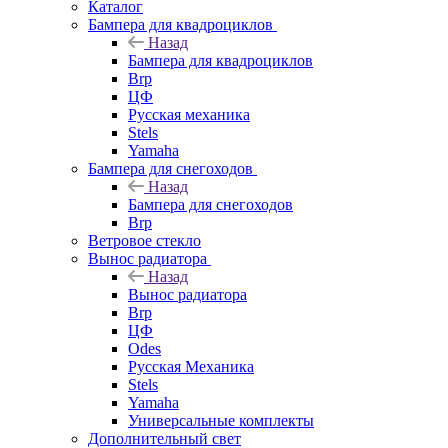
Каталог
Бампера для квадроциклов
Назад
Бампера для квадроциклов
Brp
ЦФ
Русская механика
Stels
Yamaha
Бампера для снегоходов
Назад
Бампера для снегоходов
Brp
Ветровое стекло
Вынос радиатора
Назад
Вынос радиатора
Brp
ЦФ
Odes
Русская Механика
Stels
Yamaha
Универсальные комплекты
Дополнительный свет