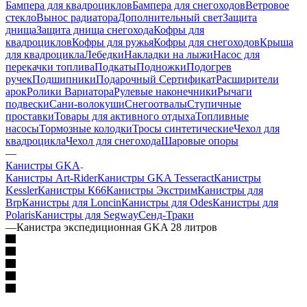
Бампера для квадроциклов
Бампера для снегоходов
Ветровое
стекло
Вынос радиатора
Дополнительный свет
Защита
днища
Защита днища снегохода
Кофры для
квадроциклов
Кофры для ружья
Кофры для снегоходов
Крыша
для квадроцикла
Лебедки
Накладки на лыжи
Насос для
перекачки топлива
Подкаты
Подножки
Подогрев
ручек
Подшипники
Подарочный Сертификат
Расширители
арок
Ролики Вариатора
Рулевые наконечники
Рычаги
подвески
Сани-волокуши
Снегоотвалы
Ступичные
проставки
Товары для активного отдыха
Топливные
насосы
Тормозные колодки
Тросы синтетические
Чехол для
квадроцикла
Чехол для снегохода
Шаровые опоры
—
Канистры GKA
Канистры Art-Rider
Канистры GKA Tesseract
Канистры
Kessler
Канистры К66
Канистры Экстрим
Канистры для
Brp
Канистры для Loncin
Канистры для Odes
Канистры для
Polaris
Канистры для Segway
Сенд-Траки
—
Канистра экспедиционная GKA 28 литров