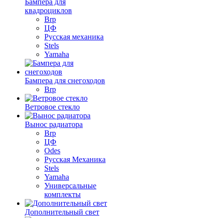
Бампера для
квадроциклов
Brp
ЦФ
Русская механика
Stels
Yamaha
Бампера для снегоходов
Brp
Ветровое стекло
Вынос радиатора
Brp
ЦФ
Odes
Русская Механика
Stels
Yamaha
Универсальные
комплекты
Дополнительный свет