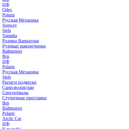
ЦФ
Odes
Polaris
Русская Механика
Segway
Stels
Yamaha
Ролики Вариатора
Рулевые наконечники
Baltmotors
Brp
ЦФ
Polaris
Русская Механика
Stels
Рычаги подвески
Сани-волокуши
Снегоотвалы
Ступичные проставки
Brp
Baltmotors
Polaris
Arctic Cat
ЦФ
Kawasaki