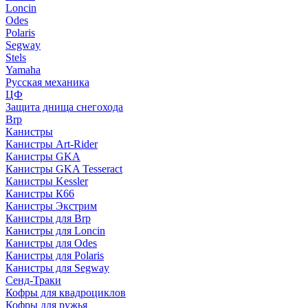
Loncin
Odes
Polaris
Segway
Stels
Yamaha
Русская механика
ЦФ
Защита днища снегохода
Brp
Канистры
Канистры Art-Rider
Канистры GKA
Канистры GKA Tesseract
Канистры Kessler
Канистры К66
Канистры Экстрим
Канистры для Brp
Канистры для Loncin
Канистры для Odes
Канистры для Polaris
Канистры для Segway
Сенд-Траки
Кофры для квадроциклов
Кофры для ружья