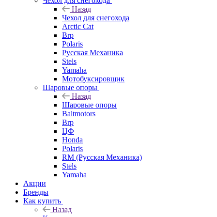
Чехол для снегохода
Назад
Чехол для снегохода
Arctic Cat
Brp
Polaris
Русская Механика
Stels
Yamaha
Мотобуксировщик
Шаровые опоры
Назад
Шаровые опоры
Baltmotors
Brp
ЦФ
Honda
Polaris
RM (Русская Механика)
Stels
Yamaha
Акции
Бренды
Как купить
Назад