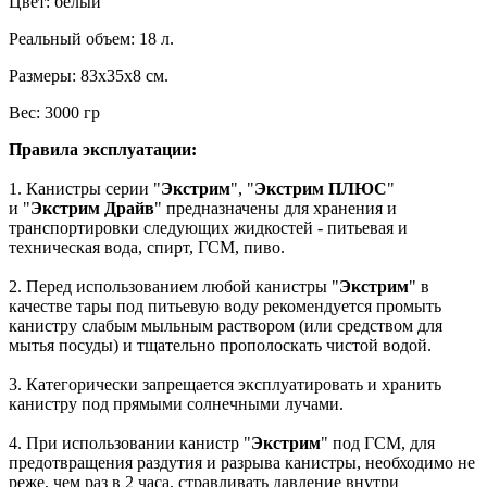
Цвет: белый
Реальный объем: 18 л.
Размеры: 83х35х8 см.
Вес: 3000 гр
Правила эксплуатации:
1. Канистры серии "
Экстрим
", "
Экстрим ПЛЮС
"
и "
Экстрим Драйв
" предназначены для хранения и
транспортировки следующих жидкостей - питьевая и
техническая вода, спирт, ГСМ, пиво.
2. Перед использованием любой канистры "
Экстрим
" в
качестве тары под питьевую воду рекомендуется промыть
канистру слабым мыльным раствором (или средством для
мытья посуды) и тщательно прополоскать чистой водой.
3. Категорически запрещается эксплуатировать и хранить
канистру под прямыми солнечными лучами.
4. При использовании канистр "
Экстрим
" под ГСМ, для
предотвращения раздутия и разрыва канистры, необходимо не
реже, чем раз в 2 часа, стравливать давление внутри