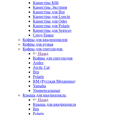
Канистры К66
Канистры Экстрим
Канистры для Brp
Канистры для Loncin
Канистры для Odes
Канистры для Polaris
Канистры для Segway
Сенд-Траки
Кофры для квадроциклов
Кофры для ружья
Кофры для снегоходов
Назад
Кофры для снегоходов
Aodes
Arctic Cat
Brp
Polaris
RM (Русская Механика)
Yamaha
Универсальные
Крыша для квадроцикла
Назад
Крыша для квадроцикла
Brp
Polaris