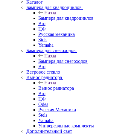
Каталог
Бампера для квадроциклов
Назад
Бампера для квадроциклов
Brp
ЦФ
Русская механика
Stels
Yamaha
Бампера для снегоходов
Назад
Бампера для снегоходов
Brp
Ветровое стекло
Вынос радиатора
Назад
Вынос радиатора
Brp
ЦФ
Odes
Русская Механика
Stels
Yamaha
Универсальные комплекты
Дополнительный свет