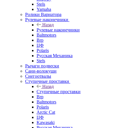
Stels
Yamaha
Ролики Вариатора
Рулевые наконечники
Назад
Рулевые наконечники
Baltmotors
Brp
ЦФ
Polaris
Русская Механика
Stels
Рычаги подвески
Сани-волокуши
Снегоотвалы
Ступичные проставки
Назад
Ступичные проставки
Brp
Baltmotors
Polaris
Arctic Cat
ЦФ
Kawasaki
Русская Механика