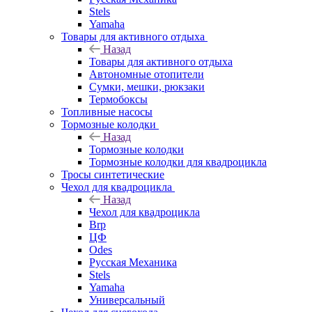
Stels
Yamaha
Товары для активного отдыха
Назад
Товары для активного отдыха
Автономные отопители
Сумки, мешки, рюкзаки
Термобоксы
Топливные насосы
Тормозные колодки
Назад
Тормозные колодки
Тормозные колодки для квадроцикла
Тросы синтетические
Чехол для квадроцикла
Назад
Чехол для квадроцикла
Brp
ЦФ
Odes
Русская Механика
Stels
Yamaha
Универсальный