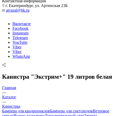
Контактная информация
г. Екатеринбург, ул. Артинская 23Б
atvural@bk.ru
Вконтакте
Facebook
Instagram
Telegram
YouTube
Viber
Viber
WhatsApp
Канистра "Экстрим+" 19 литров белая
Главная
—
Каталог
—
Канистры
Бампера для квадроциклов
Бампера для снегоходов
Ветровое
стекло
Вынос радиатора
Дополнительный свет
Защита