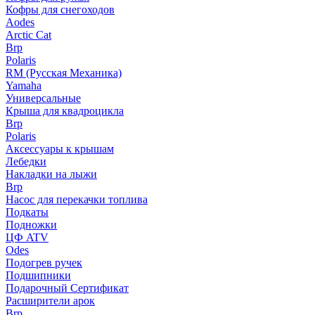
Кофры для снегоходов
Aodes
Arctic Cat
Brp
Polaris
RM (Русская Механика)
Yamaha
Универсальные
Крыша для квадроцикла
Brp
Polaris
Аксессуары к крышам
Лебедки
Накладки на лыжи
Brp
Насос для перекачки топлива
Подкаты
Подножки
ЦФ ATV
Odes
Подогрев ручек
Подшипники
Подарочный Сертификат
Расширители арок
Brp