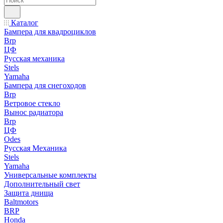
Каталог
Бампера для квадроциклов
Brp
ЦФ
Русская механика
Stels
Yamaha
Бампера для снегоходов
Brp
Ветровое стекло
Вынос радиатора
Brp
ЦФ
Odes
Русская Механика
Stels
Yamaha
Универсальные комплекты
Дополнительный свет
Защита днища
Baltmotors
BRP
Honda