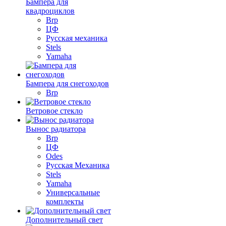
Бампера для
квадроциклов
Brp
ЦФ
Русская механика
Stels
Yamaha
Бампера для снегоходов
Brp
Ветровое стекло
Вынос радиатора
Brp
ЦФ
Odes
Русская Механика
Stels
Yamaha
Универсальные
комплекты
Дополнительный свет