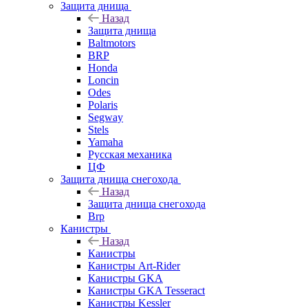
Защита днища
Назад
Защита днища
Baltmotors
BRP
Honda
Loncin
Odes
Polaris
Segway
Stels
Yamaha
Русская механика
ЦФ
Защита днища снегохода
Назад
Защита днища снегохода
Brp
Канистры
Назад
Канистры
Канистры Art-Rider
Канистры GKA
Канистры GKA Tesseract
Канистры Kessler