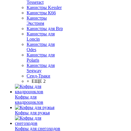
Tesseract
Канистры Kessler
Канистры К66
Канистры
Экстрим
Канистры для Brp
Канистры для
Loncin
Канистры для
Odes
Канистры для
Polaris
Канистры для
Segway
Сенд-Траки
+ ЕЩЕ 2
Кофры для
квадроциклов
Кофры для ружья
Кофры для снегоходов