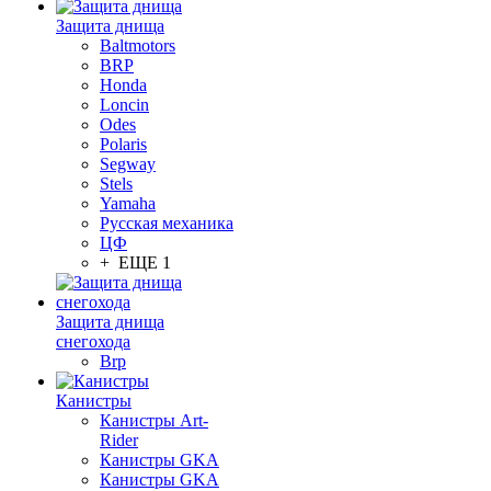
Защита днища
Baltmotors
BRP
Honda
Loncin
Odes
Polaris
Segway
Stels
Yamaha
Русская механика
ЦФ
+ ЕЩЕ 1
Защита днища
снегохода
Brp
Канистры
Канистры Art-
Rider
Канистры GKA
Канистры GKA