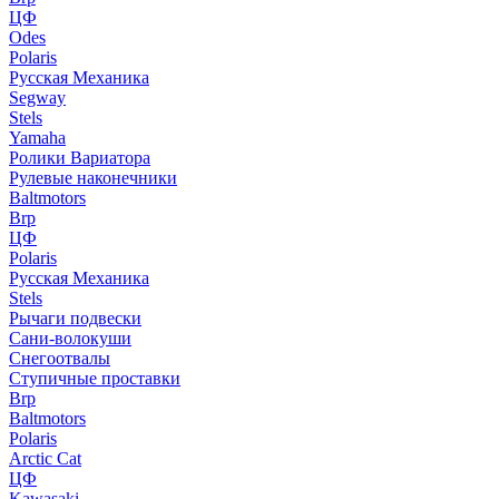
ЦФ
Odes
Polaris
Русская Механика
Segway
Stels
Yamaha
Ролики Вариатора
Рулевые наконечники
Baltmotors
Brp
ЦФ
Polaris
Русская Механика
Stels
Рычаги подвески
Сани-волокуши
Снегоотвалы
Ступичные проставки
Brp
Baltmotors
Polaris
Arctic Cat
ЦФ
Kawasaki