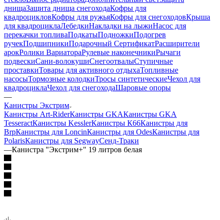
днища
Защита днища снегохода
Кофры для
квадроциклов
Кофры для ружья
Кофры для снегоходов
Крыша
для квадроцикла
Лебедки
Накладки на лыжи
Насос для
перекачки топлива
Подкаты
Подножки
Подогрев
ручек
Подшипники
Подарочный Сертификат
Расширители
арок
Ролики Вариатора
Рулевые наконечники
Рычаги
подвески
Сани-волокуши
Снегоотвалы
Ступичные
проставки
Товары для активного отдыха
Топливные
насосы
Тормозные колодки
Тросы синтетические
Чехол для
квадроцикла
Чехол для снегохода
Шаровые опоры
—
Канистры Экстрим
Канистры Art-Rider
Канистры GKA
Канистры GKA
Tesseract
Канистры Kessler
Канистры К66
Канистры для
Brp
Канистры для Loncin
Канистры для Odes
Канистры для
Polaris
Канистры для Segway
Сенд-Траки
—
Канистра "Экстрим+" 19 литров белая