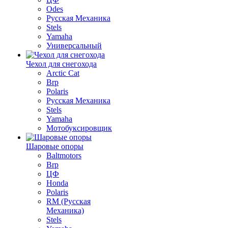
Odes
Русская Механика
Stels
Yamaha
Универсальный
Чехол для снегохода
Arctic Cat
Brp
Polaris
Русская Механика
Stels
Yamaha
Мотобуксировщик
Шаровые опоры
Baltmotors
Brp
ЦФ
Honda
Polaris
RM (Русская
Механика)
Stels