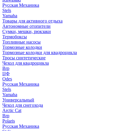
Русская Механика
Stels
Yamaha
Товары для активного отдыха
Автономные отопители
Сумки, мешки, рюкзаки
Термобоксы
Топливные насосы
Тормозные колодки
Тормозные колодки для квадроцикла
Тросы синтетические
Чехол для квадроцикла
Brp
ЦФ
Odes
Русская Механика
Stels
Yamaha
Универсальный
Чехол для снегохода
Arctic Cat
Brp
Polaris
Русская Механика