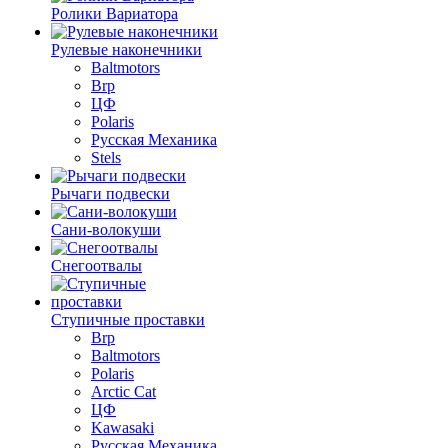
Ролики Вариатора
Рулевые наконечники
Baltmotors
Brp
ЦФ
Polaris
Русская Механика
Stels
Рычаги подвески
Сани-волокуши
Снегоотвалы
Ступичные проставки
Brp
Baltmotors
Polaris
Arctic Cat
ЦФ
Kawasaki
Русская Механика