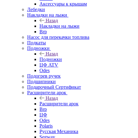
Аксессуары к крышам
Лебедки
Накладки на лыжи
Назад
Накладки на лыжи
Brp
Насос для перекачки топлива
Подкаты
Подножки
Назад
Подножки
ЦФ ATV
Odes
Подогрев ручек
Подшипники
Подарочный Сертификат
Расширители арок
Назад
Расширители арок
Brp
ЦФ
Odes
Polaris
Русская Механика
Segway