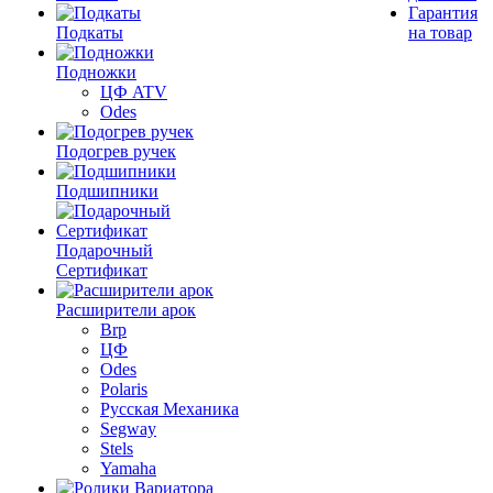
Гарантия
Подкаты
на товар
Подножки
ЦФ ATV
Odes
Подогрев ручек
Подшипники
Подарочный
Сертификат
Расширители арок
Brp
ЦФ
Odes
Polaris
Русская Механика
Segway
Stels
Yamaha