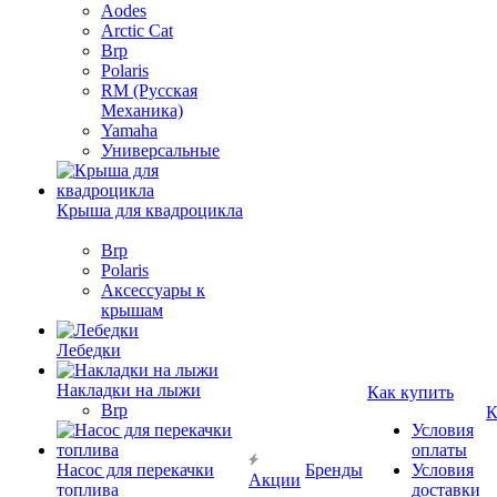
Aodes
Arctic Cat
Brp
Polaris
RM (Русская
Механика)
Yamaha
Универсальные
Крыша для квадроцикла
Brp
Polaris
Аксессуары к
крышам
Лебедки
Накладки на лыжи
Как купить
Brp
К
Условия
оплаты
Насос для перекачки
Бренды
Условия
Акции
топлива
доставки