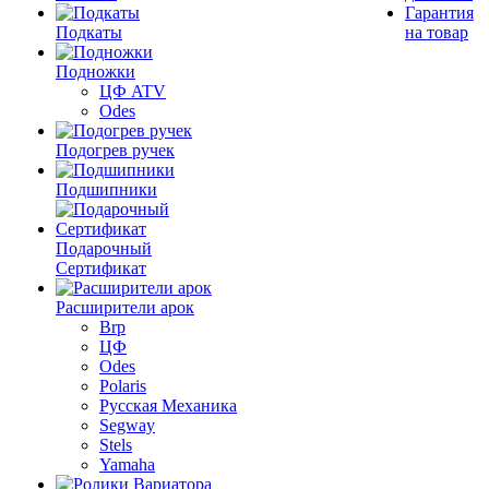
Гарантия
Подкаты
на товар
Подножки
ЦФ ATV
Odes
Подогрев ручек
Подшипники
Подарочный
Сертификат
Расширители арок
Brp
ЦФ
Odes
Polaris
Русская Механика
Segway
Stels
Yamaha