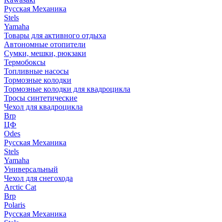
Русская Механика
Stels
Yamaha
Товары для активного отдыха
Автономные отопители
Сумки, мешки, рюкзаки
Термобоксы
Топливные насосы
Тормозные колодки
Тормозные колодки для квадроцикла
Тросы синтетические
Чехол для квадроцикла
Brp
ЦФ
Odes
Русская Механика
Stels
Yamaha
Универсальный
Чехол для снегохода
Arctic Cat
Brp
Polaris
Русская Механика