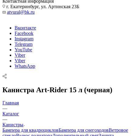
Контактная информация
г. Екатеринбург, ул. Артинская 23Б
atvural@bk.ru
Вконтакте
Facebook
Instagram
Telegram
YouTube
Viber
Viber
WhatsApp
Канистра Art-Rider 15 л (черная)
Главная
—
Каталог
—
Канистры
Бампера для квадроциклов
Бампера для снегоходов
Ветровое
стекло
Вынос радиатора
Дополнительный свет
Защита