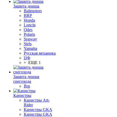
Защита днища
Baltmotors
BRP
Honda
Loncin
Odes
Polaris
Segway
Stels
Yamaha
Русская механика
ЦФ
+ ЕЩЕ 1
Защита днища
снегохода
Brp
Канистры
Канистры Art-
Rider
Канистры GKA
Канистры GKA