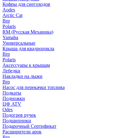
Кофры для снегоходов
Aodes
Arctic Cat
Brp
Polaris
RM (Русская Механика)
Yamaha
Универсальные
Крыша для квадроцикла
Brp
Polaris
Аксессуары к крышам
Лебедки
Накладки на лыжи
Brp
Насос для перекачки топлива
Подкаты
Подножки
ЦФ ATV
Odes
Подогрев ручек
Подшипники
Подарочный Сертификат
Расширители арок
Brp