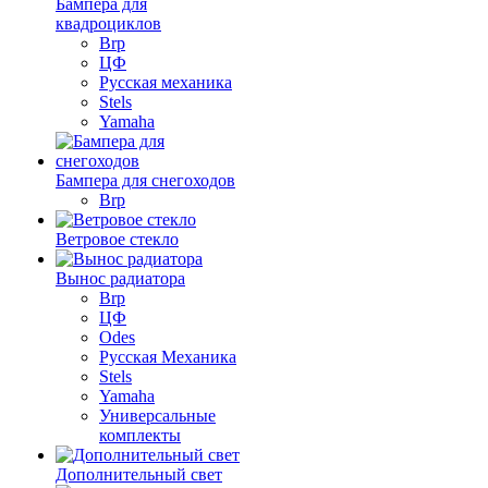
Бампера для
квадроциклов
Brp
ЦФ
Русская механика
Stels
Yamaha
Бампера для снегоходов
Brp
Ветровое стекло
Вынос радиатора
Brp
ЦФ
Odes
Русская Механика
Stels
Yamaha
Универсальные
комплекты
Дополнительный свет