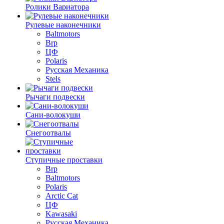
Ролики Вариатора
Рулевые наконечники
Baltmotors
Brp
ЦФ
Polaris
Русская Механика
Stels
Рычаги подвески
Сани-волокуши
Снегоотвалы
Ступичные проставки
Brp
Baltmotors
Polaris
Arctic Cat
ЦФ
Kawasaki
Русская Механика