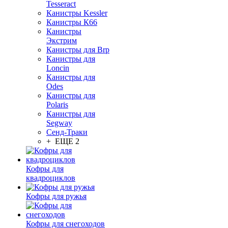
Tesseract
Канистры Kessler
Канистры К66
Канистры
Экстрим
Канистры для Brp
Канистры для
Loncin
Канистры для
Odes
Канистры для
Polaris
Канистры для
Segway
Сенд-Траки
+ ЕЩЕ 2
Кофры для
квадроциклов
Кофры для ружья
Кофры для снегоходов