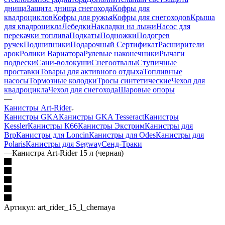
днища
Защита днища снегохода
Кофры для
квадроциклов
Кофры для ружья
Кофры для снегоходов
Крыша
для квадроцикла
Лебедки
Накладки на лыжи
Насос для
перекачки топлива
Подкаты
Подножки
Подогрев
ручек
Подшипники
Подарочный Сертификат
Расширители
арок
Ролики Вариатора
Рулевые наконечники
Рычаги
подвески
Сани-волокуши
Снегоотвалы
Ступичные
проставки
Товары для активного отдыха
Топливные
насосы
Тормозные колодки
Тросы синтетические
Чехол для
квадроцикла
Чехол для снегохода
Шаровые опоры
—
Канистры Art-Rider
Канистры GKA
Канистры GKA Tesseract
Канистры
Kessler
Канистры К66
Канистры Экстрим
Канистры для
Brp
Канистры для Loncin
Канистры для Odes
Канистры для
Polaris
Канистры для Segway
Сенд-Траки
—
Канистра Art-Rider 15 л (черная)
Артикул:
art_rider_15_l_chernaya