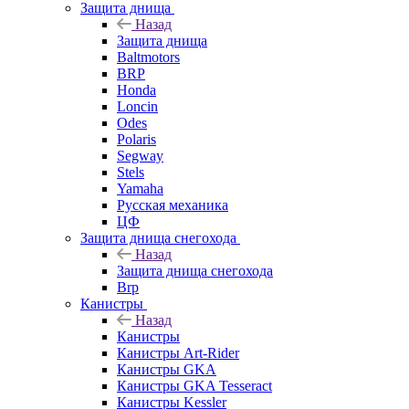
Защита днища
Назад
Защита днища
Baltmotors
BRP
Honda
Loncin
Odes
Polaris
Segway
Stels
Yamaha
Русская механика
ЦФ
Защита днища снегохода
Назад
Защита днища снегохода
Brp
Канистры
Назад
Канистры
Канистры Art-Rider
Канистры GKA
Канистры GKA Tesseract
Канистры Kessler