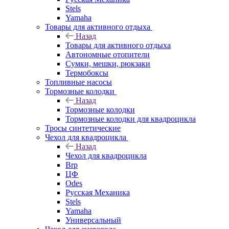
Stels
Yamaha
Товары для активного отдыха
Назад
Товары для активного отдыха
Автономные отопители
Сумки, мешки, рюкзаки
Термобоксы
Топливные насосы
Тормозные колодки
Назад
Тормозные колодки
Тормозные колодки для квадроцикла
Тросы синтетические
Чехол для квадроцикла
Назад
Чехол для квадроцикла
Brp
ЦФ
Odes
Русская Механика
Stels
Yamaha
Универсальный