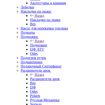
Аксессуары к крышам
Лебедки
Накладки на лыжи
Назад
Накладки на лыжи
Brp
Насос для перекачки топлива
Подкаты
Подножки
Назад
Подножки
ЦФ ATV
Odes
Подогрев ручек
Подшипники
Подарочный Сертификат
Расширители арок
Назад
Расширители арок
Brp
ЦФ
Odes
Polaris
Русская Механика
Segway