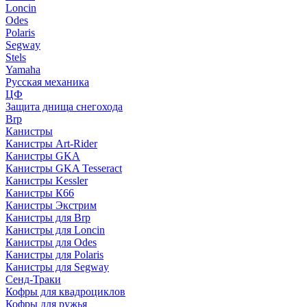
Loncin
Odes
Polaris
Segway
Stels
Yamaha
Русская механика
ЦФ
Защита днища снегохода
Brp
Канистры
Канистры Art-Rider
Канистры GKA
Канистры GKA Tesseract
Канистры Kessler
Канистры К66
Канистры Экстрим
Канистры для Brp
Канистры для Loncin
Канистры для Odes
Канистры для Polaris
Канистры для Segway
Сенд-Траки
Кофры для квадроциклов
Кофры для ружья