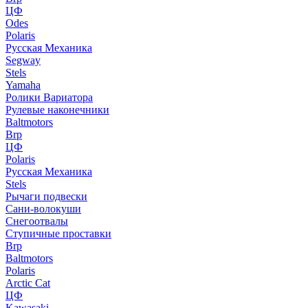
ЦФ
Odes
Polaris
Русская Механика
Segway
Stels
Yamaha
Ролики Вариатора
Рулевые наконечники
Baltmotors
Brp
ЦФ
Polaris
Русская Механика
Stels
Рычаги подвески
Сани-волокуши
Снегоотвалы
Ступичные проставки
Brp
Baltmotors
Polaris
Arctic Cat
ЦФ
Kawasaki