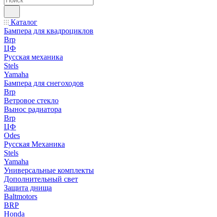
Каталог
Бампера для квадроциклов
Brp
ЦФ
Русская механика
Stels
Yamaha
Бампера для снегоходов
Brp
Ветровое стекло
Вынос радиатора
Brp
ЦФ
Odes
Русская Механика
Stels
Yamaha
Универсальные комплекты
Дополнительный свет
Защита днища
Baltmotors
BRP
Honda