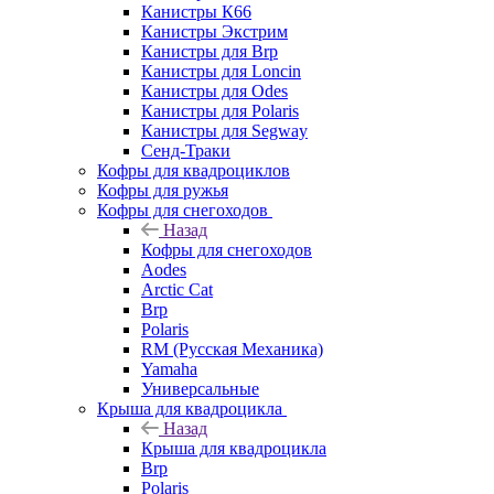
Канистры К66
Канистры Экстрим
Канистры для Brp
Канистры для Loncin
Канистры для Odes
Канистры для Polaris
Канистры для Segway
Сенд-Траки
Кофры для квадроциклов
Кофры для ружья
Кофры для снегоходов
Назад
Кофры для снегоходов
Aodes
Arctic Cat
Brp
Polaris
RM (Русская Механика)
Yamaha
Универсальные
Крыша для квадроцикла
Назад
Крыша для квадроцикла
Brp
Polaris