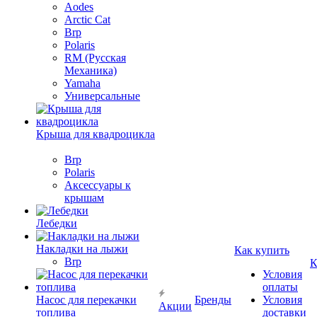
Aodes
Arctic Cat
Brp
Polaris
RM (Русская
Механика)
Yamaha
Универсальные
Крыша для квадроцикла
Brp
Polaris
Аксессуары к
крышам
Лебедки
Накладки на лыжи
Как купить
Brp
К
Условия
оплаты
Насос для перекачки
Бренды
Условия
Акции
топлива
доставки