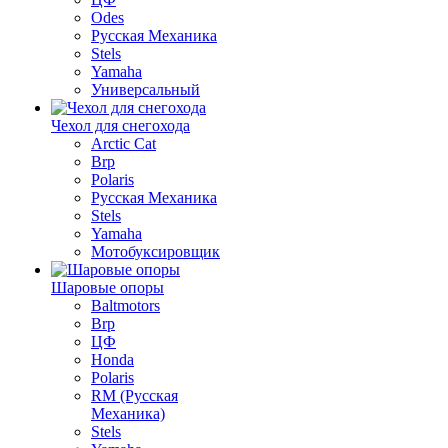
Odes
Русская Механика
Stels
Yamaha
Универсальный
Чехол для снегохода
Arctic Cat
Brp
Polaris
Русская Механика
Stels
Yamaha
Мотобуксировщик
Шаровые опоры
Baltmotors
Brp
ЦФ
Honda
Polaris
RM (Русская
Механика)
Stels