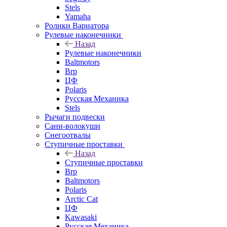
Stels
Yamaha
Ролики Вариатора
Рулевые наконечники
Назад
Рулевые наконечники
Baltmotors
Brp
ЦФ
Polaris
Русская Механика
Stels
Рычаги подвески
Сани-волокуши
Снегоотвалы
Ступичные проставки
Назад
Ступичные проставки
Brp
Baltmotors
Polaris
Arctic Cat
ЦФ
Kawasaki
Русская Механика