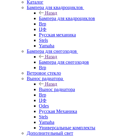
Каталог
Бампера для квадроциклов
Назад
Бампера для квадроциклов
Brp
ЦФ
Русская механика
Stels
Yamaha
Бампера для снегоходов
Назад
Бампера для снегоходов
Brp
Ветровое стекло
Вынос радиатора
Назад
Вынос радиатора
Brp
ЦФ
Odes
Русская Механика
Stels
Yamaha
Универсальные комплекты
Дополнительный свет