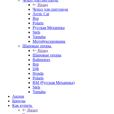
Чехол для снегохода
Назад
Чехол для снегохода
Arctic Cat
Brp
Polaris
Русская Механика
Stels
Yamaha
Мотобуксировщик
Шаровые опоры
Назад
Шаровые опоры
Baltmotors
Brp
ЦФ
Honda
Polaris
RM (Русская Механика)
Stels
Yamaha
Акции
Бренды
Как купить
Назад