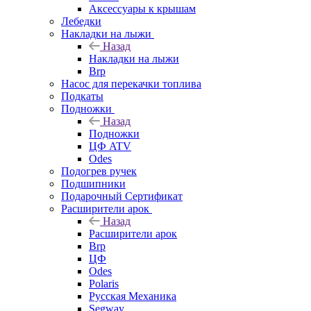
Аксессуары к крышам
Лебедки
Накладки на лыжи
Назад
Накладки на лыжи
Brp
Насос для перекачки топлива
Подкаты
Подножки
Назад
Подножки
ЦФ ATV
Odes
Подогрев ручек
Подшипники
Подарочный Сертификат
Расширители арок
Назад
Расширители арок
Brp
ЦФ
Odes
Polaris
Русская Механика
Segway