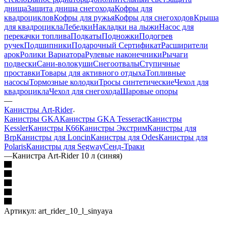
днища
Защита днища снегохода
Кофры для
квадроциклов
Кофры для ружья
Кофры для снегоходов
Крыша
для квадроцикла
Лебедки
Накладки на лыжи
Насос для
перекачки топлива
Подкаты
Подножки
Подогрев
ручек
Подшипники
Подарочный Сертификат
Расширители
арок
Ролики Вариатора
Рулевые наконечники
Рычаги
подвески
Сани-волокуши
Снегоотвалы
Ступичные
проставки
Товары для активного отдыха
Топливные
насосы
Тормозные колодки
Тросы синтетические
Чехол для
квадроцикла
Чехол для снегохода
Шаровые опоры
—
Канистры Art-Rider
Канистры GKA
Канистры GKA Tesseract
Канистры
Kessler
Канистры К66
Канистры Экстрим
Канистры для
Brp
Канистры для Loncin
Канистры для Odes
Канистры для
Polaris
Канистры для Segway
Сенд-Траки
—
Канистра Art-Rider 10 л (синяя)
Артикул:
art_rider_10_l_sinyaya