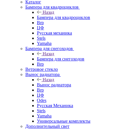
Каталог
Бампера для квадроциклов
Назад
Бампера для квадроциклов
Brp
ЦФ
Русская механика
Stels
Yamaha
Бампера для снегоходов
Назад
Бампера для снегоходов
Brp
Ветровое стекло
Вынос радиатора
Назад
Вынос радиатора
Brp
ЦФ
Odes
Русская Механика
Stels
Yamaha
Универсальные комплекты
Дополнительный свет