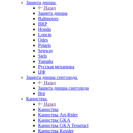
Защита днища
Назад
Защита днища
Baltmotors
BRP
Honda
Loncin
Odes
Polaris
Segway
Stels
Yamaha
Русская механика
ЦФ
Защита днища снегохода
Назад
Защита днища снегохода
Brp
Канистры
Назад
Канистры
Канистры Art-Rider
Канистры GKA
Канистры GKA Tesseract
Канистры Kessler