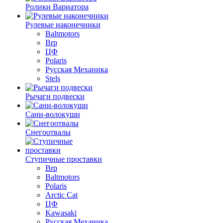
Ролики Вариатора
Рулевые наконечники
Baltmotors
Brp
ЦФ
Polaris
Русская Механика
Stels
Рычаги подвески
Сани-волокуши
Снегоотвалы
Ступичные проставки
Brp
Baltmotors
Polaris
Arctic Cat
ЦФ
Kawasaki
Русская Механика