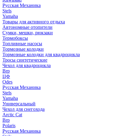
Русская Механика
Stels
Yamaha
Товары для активного отдыха
Автономные отопители
Сумки, мешки, рюкзаки
Термобоксы
Топливные насосы
Тормозные колодки
Тормозные колодки для квадроцикла
Тросы синтетические
Чехол для квадроцикла
Brp
ЦФ
Odes
Русская Механика
Stels
Yamaha
Универсальный
Чехол для снегохода
Arctic Cat
Brp
Polaris
Русская Механика