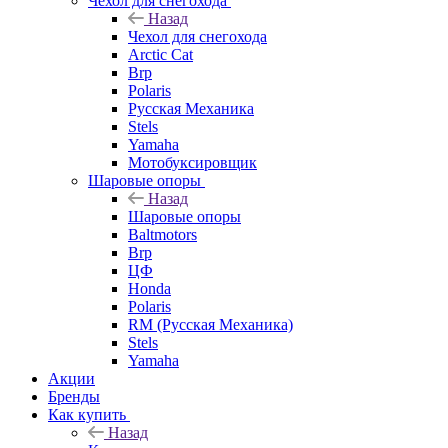
Чехол для снегохода
Назад
Чехол для снегохода
Arctic Cat
Brp
Polaris
Русская Механика
Stels
Yamaha
Мотобуксировщик
Шаровые опоры
Назад
Шаровые опоры
Baltmotors
Brp
ЦФ
Honda
Polaris
RM (Русская Механика)
Stels
Yamaha
Акции
Бренды
Как купить
Назад