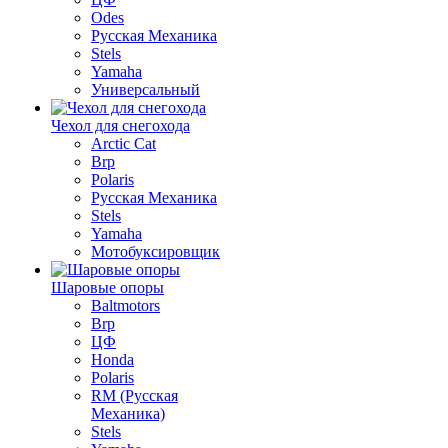
Odes
Русская Механика
Stels
Yamaha
Универсальный
Чехол для снегохода
Arctic Cat
Brp
Polaris
Русская Механика
Stels
Yamaha
Мотобуксировщик
Шаровые опоры
Baltmotors
Brp
ЦФ
Honda
Polaris
RM (Русская
Механика)
Stels