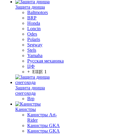
Защита днища
Baltmotors
BRP
Honda
Loncin
Odes
Polaris
Segway
Stels
Yamaha
Русская механика
ЦФ
+ ЕЩЕ 1
Защита днища
снегохода
Brp
Канистры
Канистры Art-
Rider
Канистры GKA
Канистры GKA