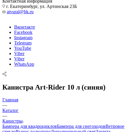
Контактная информация
г. Екатеринбург, ул. Артинская 23Б
atvural@bk.ru
Вконтакте
Facebook
Instagram
Telegram
YouTube
Viber
Viber
WhatsApp
Канистра Art-Rider 10 л (синяя)
Главная
—
Каталог
—
Канистры
Бампера для квадроциклов
Бампера для снегоходов
Ветровое
стекло
Вынос радиатора
Дополнительный свет
Защита