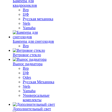
Бампера для
квадроциклов
Brp
ЦФ
Русская механика
Stels
Yamaha
Бампера для снегоходов
Brp
Ветровое стекло
Вынос радиатора
Brp
ЦФ
Odes
Русская Механика
Stels
Yamaha
Универсальные
комплекты
Дополнительный свет