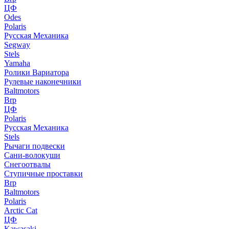
ЦФ
Odes
Polaris
Русская Механика
Segway
Stels
Yamaha
Ролики Вариатора
Рулевые наконечники
Baltmotors
Brp
ЦФ
Polaris
Русская Механика
Stels
Рычаги подвески
Сани-волокуши
Снегоотвалы
Ступичные проставки
Brp
Baltmotors
Polaris
Arctic Cat
ЦФ
Kawasaki