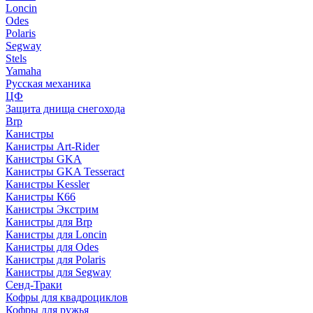
Loncin
Odes
Polaris
Segway
Stels
Yamaha
Русская механика
ЦФ
Защита днища снегохода
Brp
Канистры
Канистры Art-Rider
Канистры GKA
Канистры GKA Tesseract
Канистры Kessler
Канистры К66
Канистры Экстрим
Канистры для Brp
Канистры для Loncin
Канистры для Odes
Канистры для Polaris
Канистры для Segway
Сенд-Траки
Кофры для квадроциклов
Кофры для ружья