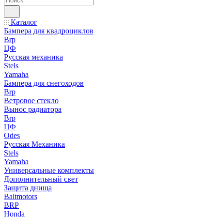
Каталог
Бампера для квадроциклов
Brp
ЦФ
Русская механика
Stels
Yamaha
Бампера для снегоходов
Brp
Ветровое стекло
Вынос радиатора
Brp
ЦФ
Odes
Русская Механика
Stels
Yamaha
Универсальные комплекты
Дополнительный свет
Защита днища
Baltmotors
BRP
Honda