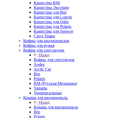
Канистры К66
Канистры Экстрим
Канистры для Brp
Канистры для Loncin
Канистры для Odes
Канистры для Polaris
Канистры для Segway
Сенд-Траки
Кофры для квадроциклов
Кофры для ружья
Кофры для снегоходов
Назад
Кофры для снегоходов
Aodes
Arctic Cat
Brp
Polaris
RM (Русская Механика)
Yamaha
Универсальные
Крыша для квадроцикла
Назад
Крыша для квадроцикла
Brp
Polaris