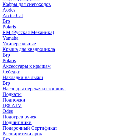
Кофры для снегоходов
Aodes
Arctic Cat
Brp
Polaris
RM (Русская Механика)
Yamaha
Универсальные
Крыша для квадроцикла
Brp
Polaris
Аксессуары к крышам
Лебедки
Накладки на лыжи
Brp
Насос для перекачки топлива
Подкаты
Подножки
ЦФ ATV
Odes
Подогрев ручек
Подшипники
Подарочный Сертификат
Расширители арок
Brp