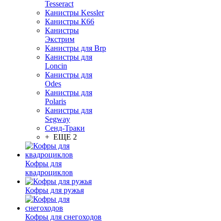
Tesseract
Канистры Kessler
Канистры К66
Канистры
Экстрим
Канистры для Brp
Канистры для
Loncin
Канистры для
Odes
Канистры для
Polaris
Канистры для
Segway
Сенд-Траки
+ ЕЩЕ 2
Кофры для
квадроциклов
Кофры для ружья
Кофры для снегоходов