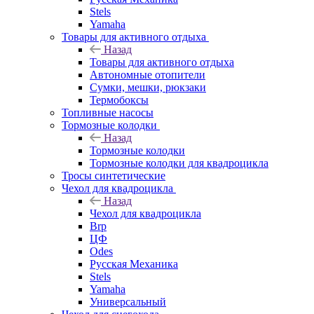
Stels
Yamaha
Товары для активного отдыха
Назад
Товары для активного отдыха
Автономные отопители
Сумки, мешки, рюкзаки
Термобоксы
Топливные насосы
Тормозные колодки
Назад
Тормозные колодки
Тормозные колодки для квадроцикла
Тросы синтетические
Чехол для квадроцикла
Назад
Чехол для квадроцикла
Brp
ЦФ
Odes
Русская Механика
Stels
Yamaha
Универсальный