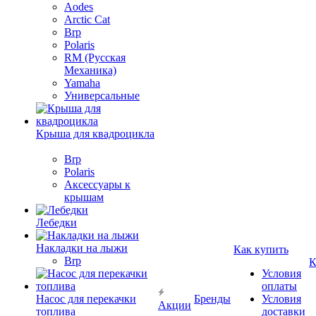
Aodes
Arctic Cat
Brp
Polaris
RM (Русская
Механика)
Yamaha
Универсальные
Крыша для квадроцикла
Brp
Polaris
Аксессуары к
крышам
Лебедки
Накладки на лыжи
Как купить
Brp
К
Условия
оплаты
Насос для перекачки
Бренды
Условия
Акции
топлива
доставки