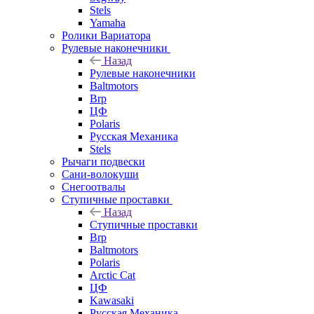
Stels
Yamaha
Ролики Вариатора
Рулевые наконечники
Назад
Рулевые наконечники
Baltmotors
Brp
ЦФ
Polaris
Русская Механика
Stels
Рычаги подвески
Сани-волокуши
Снегоотвалы
Ступичные проставки
Назад
Ступичные проставки
Brp
Baltmotors
Polaris
Arctic Cat
ЦФ
Kawasaki
Русская Механика