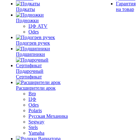
Гарантия
Подкаты
на товар
Подножки
ЦФ ATV
Odes
Подогрев ручек
Подшипники
Подарочный
Сертификат
Расширители арок
Brp
ЦФ
Odes
Polaris
Русская Механика
Segway
Stels
Yamaha