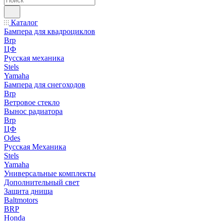
Каталог
Бампера для квадроциклов
Brp
ЦФ
Русская механика
Stels
Yamaha
Бампера для снегоходов
Brp
Ветровое стекло
Вынос радиатора
Brp
ЦФ
Odes
Русская Механика
Stels
Yamaha
Универсальные комплекты
Дополнительный свет
Защита днища
Baltmotors
BRP
Honda