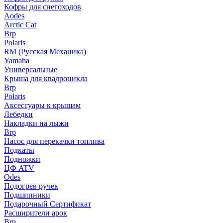
Кофры для снегоходов
Aodes
Arctic Cat
Brp
Polaris
RM (Русская Механика)
Yamaha
Универсальные
Крыша для квадроцикла
Brp
Polaris
Аксессуары к крышам
Лебедки
Накладки на лыжи
Brp
Насос для перекачки топлива
Подкаты
Подножки
ЦФ ATV
Odes
Подогрев ручек
Подшипники
Подарочный Сертификат
Расширители арок
Brp