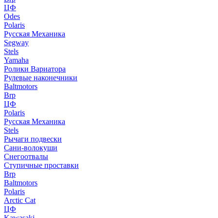
ЦФ
Odes
Polaris
Русская Механика
Segway
Stels
Yamaha
Ролики Вариатора
Рулевые наконечники
Baltmotors
Brp
ЦФ
Polaris
Русская Механика
Stels
Рычаги подвески
Сани-волокуши
Снегоотвалы
Ступичные проставки
Brp
Baltmotors
Polaris
Arctic Cat
ЦФ
Kawasaki