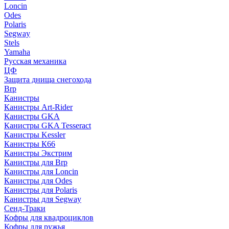
Loncin
Odes
Polaris
Segway
Stels
Yamaha
Русская механика
ЦФ
Защита днища снегохода
Brp
Канистры
Канистры Art-Rider
Канистры GKA
Канистры GKA Tesseract
Канистры Kessler
Канистры К66
Канистры Экстрим
Канистры для Brp
Канистры для Loncin
Канистры для Odes
Канистры для Polaris
Канистры для Segway
Сенд-Траки
Кофры для квадроциклов
Кофры для ружья