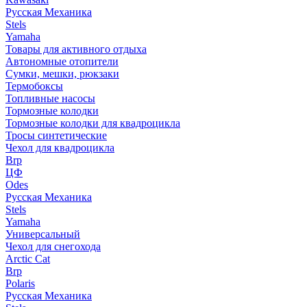
Русская Механика
Stels
Yamaha
Товары для активного отдыха
Автономные отопители
Сумки, мешки, рюкзаки
Термобоксы
Топливные насосы
Тормозные колодки
Тормозные колодки для квадроцикла
Тросы синтетические
Чехол для квадроцикла
Brp
ЦФ
Odes
Русская Механика
Stels
Yamaha
Универсальный
Чехол для снегохода
Arctic Cat
Brp
Polaris
Русская Механика