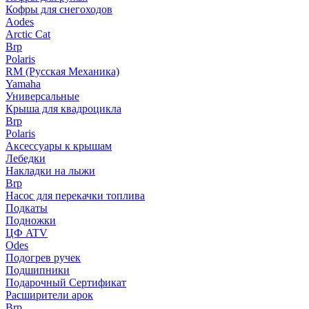
Кофры для снегоходов
Aodes
Arctic Cat
Brp
Polaris
RM (Русская Механика)
Yamaha
Универсальные
Крыша для квадроцикла
Brp
Polaris
Аксессуары к крышам
Лебедки
Накладки на лыжи
Brp
Насос для перекачки топлива
Подкаты
Подножки
ЦФ ATV
Odes
Подогрев ручек
Подшипники
Подарочный Сертификат
Расширители арок
Brp