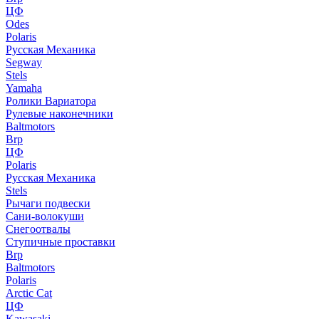
ЦФ
Odes
Polaris
Русская Механика
Segway
Stels
Yamaha
Ролики Вариатора
Рулевые наконечники
Baltmotors
Brp
ЦФ
Polaris
Русская Механика
Stels
Рычаги подвески
Сани-волокуши
Снегоотвалы
Ступичные проставки
Brp
Baltmotors
Polaris
Arctic Cat
ЦФ
Kawasaki