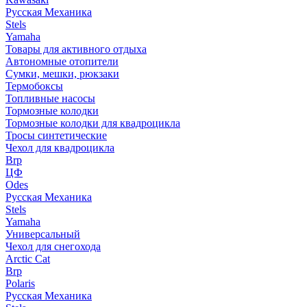
Русская Механика
Stels
Yamaha
Товары для активного отдыха
Автономные отопители
Сумки, мешки, рюкзаки
Термобоксы
Топливные насосы
Тормозные колодки
Тормозные колодки для квадроцикла
Тросы синтетические
Чехол для квадроцикла
Brp
ЦФ
Odes
Русская Механика
Stels
Yamaha
Универсальный
Чехол для снегохода
Arctic Cat
Brp
Polaris
Русская Механика