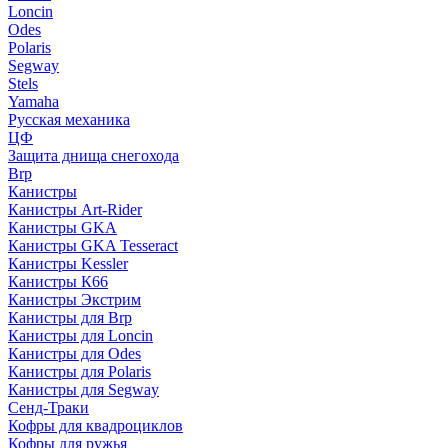
Loncin
Odes
Polaris
Segway
Stels
Yamaha
Русская механика
ЦФ
Защита днища снегохода
Brp
Канистры
Канистры Art-Rider
Канистры GKA
Канистры GKA Tesseract
Канистры Kessler
Канистры К66
Канистры Экстрим
Канистры для Brp
Канистры для Loncin
Канистры для Odes
Канистры для Polaris
Канистры для Segway
Сенд-Траки
Кофры для квадроциклов
Кофры для ружья