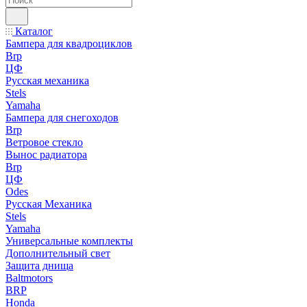
Каталог
Бампера для квадроциклов
Brp
ЦФ
Русская механика
Stels
Yamaha
Бампера для снегоходов
Brp
Ветровое стекло
Вынос радиатора
Brp
ЦФ
Odes
Русская Механика
Stels
Yamaha
Универсальные комплекты
Дополнительный свет
Защита днища
Baltmotors
BRP
Honda