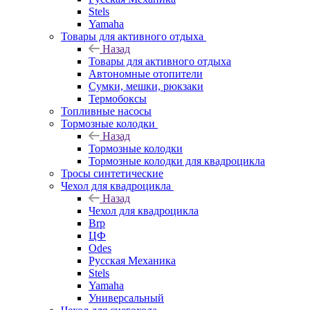
Stels
Yamaha
Товары для активного отдыха
Назад
Товары для активного отдыха
Автономные отопители
Сумки, мешки, рюкзаки
Термобоксы
Топливные насосы
Тормозные колодки
Назад
Тормозные колодки
Тормозные колодки для квадроцикла
Тросы синтетические
Чехол для квадроцикла
Назад
Чехол для квадроцикла
Brp
ЦФ
Odes
Русская Механика
Stels
Yamaha
Универсальный