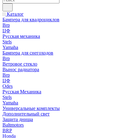
Каталог
Бампера для квадроциклов
Brp
ЦФ
Русская механика
Stels
Yamaha
Бампера для снегоходов
Brp
Ветровое стекло
Вынос радиатора
Brp
ЦФ
Odes
Русская Механика
Stels
Yamaha
Универсальные комплекты
Дополнительный свет
Защита днища
Baltmotors
BRP
Honda