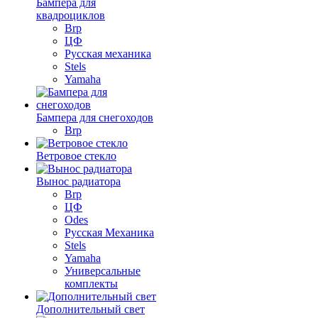
Бампера для
квадроциклов
Brp
ЦФ
Русская механика
Stels
Yamaha
Бампера для снегоходов
Brp
Ветровое стекло
Вынос радиатора
Brp
ЦФ
Odes
Русская Механика
Stels
Yamaha
Универсальные
комплекты
Дополнительный свет