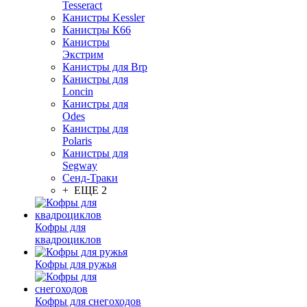
Tesseract
Канистры Kessler
Канистры К66
Канистры
Экстрим
Канистры для Brp
Канистры для
Loncin
Канистры для
Odes
Канистры для
Polaris
Канистры для
Segway
Сенд-Траки
+ ЕЩЕ 2
Кофры для
квадроциклов
Кофры для ружья
Кофры для снегоходов