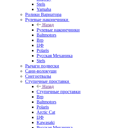
Stels
Yamaha
Ролики Вариатора
Рулевые наконечники
Назад
Рулевые наконечники
Baltmotors
Brp
ЦФ
Polaris
Русская Механика
Stels
Рычаги подвески
Сани-волокуши
Снегоотвалы
Ступичные проставки
Назад
Ступичные проставки
Brp
Baltmotors
Polaris
Arctic Cat
ЦФ
Kawasaki
Русская Механика