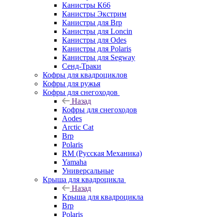
Канистры К66
Канистры Экстрим
Канистры для Brp
Канистры для Loncin
Канистры для Odes
Канистры для Polaris
Канистры для Segway
Сенд-Траки
Кофры для квадроциклов
Кофры для ружья
Кофры для снегоходов
Назад
Кофры для снегоходов
Aodes
Arctic Cat
Brp
Polaris
RM (Русская Механика)
Yamaha
Универсальные
Крыша для квадроцикла
Назад
Крыша для квадроцикла
Brp
Polaris