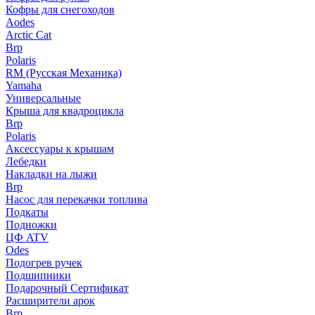
Кофры для снегоходов
Aodes
Arctic Cat
Brp
Polaris
RM (Русская Механика)
Yamaha
Универсальные
Крыша для квадроцикла
Brp
Polaris
Аксессуары к крышам
Лебедки
Накладки на лыжи
Brp
Насос для перекачки топлива
Подкаты
Подножки
ЦФ ATV
Odes
Подогрев ручек
Подшипники
Подарочный Сертификат
Расширители арок
Brp