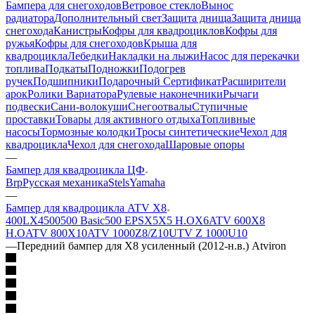
Бампера для снегоходов
Ветровое стекло
Вынос
радиатора
Дополнительный свет
Защита днища
Защита днища
снегохода
Канистры
Кофры для квадроциклов
Кофры для
ружья
Кофры для снегоходов
Крыша для
квадроцикла
Лебедки
Накладки на лыжи
Насос для перекачки
топлива
Подкаты
Подножки
Подогрев
ручек
Подшипники
Подарочный Сертификат
Расширители
арок
Ролики Вариатора
Рулевые наконечники
Рычаги
подвески
Сани-волокуши
Снегоотвалы
Ступичные
проставки
Товары для активного отдыха
Топливные
насосы
Тормозные колодки
Тросы синтетические
Чехол для
квадроцикла
Чехол для снегохода
Шаровые опоры
—
Бампер для квадроцикла ЦФ
Brp
Русская механика
Stels
Yamaha
—
Бампер для квадроцикла ATV X8
400L
X4
500
500 Basic
500 EPS
X5
X5 H.O
X6
ATV 600
X8
H.O
ATV 800
X10
ATV 1000
Z8/Z10
UTV Z 1000
U10
—
Передний бампер для X8 усиленный (2012-н.в.) Atviron