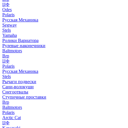
ЦФ
Odes
Polaris
Русская Механика
Segway
Stels
Yamaha
Ролики Вариатора
Рулевые наконечники
Baltmotors
Brp
ЦФ
Polaris
Русская Механика
Stels
Рычаги подвески
Сани-волокуши
Снегоотвалы
Ступичные проставки
Brp
Baltmotors
Polaris
Arctic Cat
ЦФ
Kawasaki