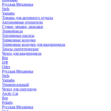
Русская Механика
Stels
Yamaha
Товары для активного отдыха
Автономные отопители
Сумки, мешки, рюкзаки
Термобоксы
Топливные насосы
Тормозные колодки
Тормозные колодки для квадроцикла
Тросы синтетические
Чехол для квадроцикла
Brp
ЦФ
Odes
Русская Механика
Stels
Yamaha
Универсальный
Чехол для снегохода
Arctic Cat
Brp
Polaris
Русская Механика