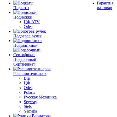
Гарантия
Подкаты
на товар
Подножки
ЦФ ATV
Odes
Подогрев ручек
Подшипники
Подарочный
Сертификат
Расширители арок
Brp
ЦФ
Odes
Polaris
Русская Механика
Segway
Stels
Yamaha