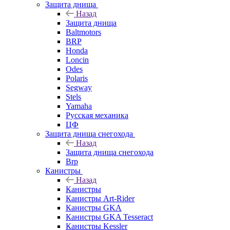
Защита днища
Назад
Защита днища
Baltmotors
BRP
Honda
Loncin
Odes
Polaris
Segway
Stels
Yamaha
Русская механика
ЦФ
Защита днища снегохода
Назад
Защита днища снегохода
Brp
Канистры
Назад
Канистры
Канистры Art-Rider
Канистры GKA
Канистры GKA Tesseract
Канистры Kessler