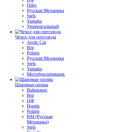
Odes
Русская Механика
Stels
Yamaha
Универсальный
Чехол для снегохода
Arctic Cat
Brp
Polaris
Русская Механика
Stels
Yamaha
Мотобуксировщик
Шаровые опоры
Baltmotors
Brp
ЦФ
Honda
Polaris
RM (Русская
Механика)
Stels