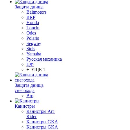
Защита днища
Baltmotors
BRP
Honda
Loncin
Odes
Polaris
Segway
Stels
Yamaha
Русская механика
ЦФ
+ ЕЩЕ 1
Защита днища
снегохода
Brp
Канистры
Канистры Art-
Rider
Канистры GKA
Канистры GKA