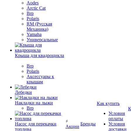
Aodes
Arctic Cat
Brp
Polaris
RM (Русская
Механика)
Yamaha
Универсальные
Крыша для квадроцикла
Brp
Polaris
Аксессуары к
крышам
Лебедки
Накладки на лыжи
Как купить
Brp
К
Условия
оплаты
Насос для перекачки
Бренды
Условия
Акции
топлива
доставки