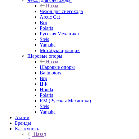
Чехол для снегохода
Назад
Чехол для снегохода
Arctic Cat
Brp
Polaris
Русская Механика
Stels
Yamaha
Мотобуксировщик
Шаровые опоры
Назад
Шаровые опоры
Baltmotors
Brp
ЦФ
Honda
Polaris
RM (Русская Механика)
Stels
Yamaha
Акции
Бренды
Как купить
Назад