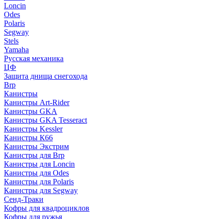
Loncin
Odes
Polaris
Segway
Stels
Yamaha
Русская механика
ЦФ
Защита днища снегохода
Brp
Канистры
Канистры Art-Rider
Канистры GKA
Канистры GKA Tesseract
Канистры Kessler
Канистры К66
Канистры Экстрим
Канистры для Brp
Канистры для Loncin
Канистры для Odes
Канистры для Polaris
Канистры для Segway
Сенд-Траки
Кофры для квадроциклов
Кофры для ружья