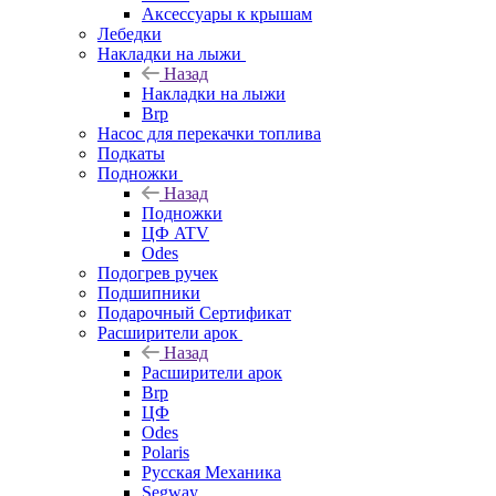
Аксессуары к крышам
Лебедки
Накладки на лыжи
Назад
Накладки на лыжи
Brp
Насос для перекачки топлива
Подкаты
Подножки
Назад
Подножки
ЦФ ATV
Odes
Подогрев ручек
Подшипники
Подарочный Сертификат
Расширители арок
Назад
Расширители арок
Brp
ЦФ
Odes
Polaris
Русская Механика
Segway