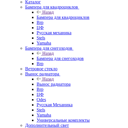
Каталог
Бампера для квадроциклов
Назад
Бампера для квадроциклов
Brp
ЦФ
Русская механика
Stels
Yamaha
Бампера для снегоходов
Назад
Бампера для снегоходов
Brp
Ветровое стекло
Вынос радиатора
Назад
Вынос радиатора
Brp
ЦФ
Odes
Русская Механика
Stels
Yamaha
Универсальные комплекты
Дополнительный свет