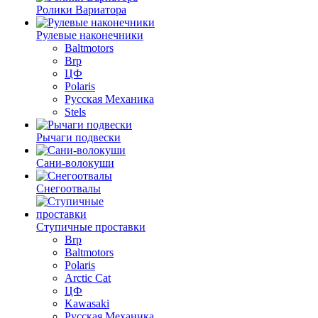
Ролики Вариатора
Рулевые наконечники
Baltmotors
Brp
ЦФ
Polaris
Русская Механика
Stels
Рычаги подвески
Сани-волокуши
Снегоотвалы
Ступичные проставки
Brp
Baltmotors
Polaris
Arctic Cat
ЦФ
Kawasaki
Русская Механика