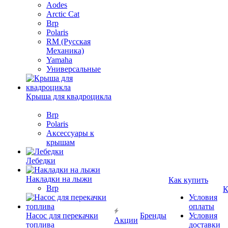
Aodes
Arctic Cat
Brp
Polaris
RM (Русская
Механика)
Yamaha
Универсальные
Крыша для квадроцикла
Brp
Polaris
Аксессуары к
крышам
Лебедки
Накладки на лыжи
Как купить
Brp
К
Условия
оплаты
Насос для перекачки
Бренды
Условия
Акции
топлива
доставки