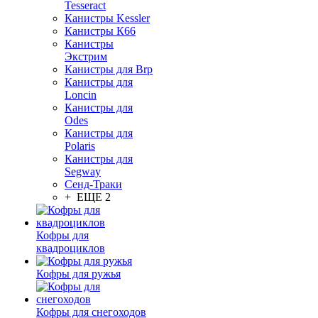
Tesseract
Канистры Kessler
Канистры К66
Канистры
Экстрим
Канистры для Brp
Канистры для
Loncin
Канистры для
Odes
Канистры для
Polaris
Канистры для
Segway
Сенд-Траки
+ ЕЩЕ 2
Кофры для
квадроциклов
Кофры для ружья
Кофры для снегоходов