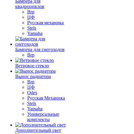
Бампера для
квадроциклов
Brp
ЦФ
Русская механика
Stels
Yamaha
Бампера для снегоходов
Brp
Ветровое стекло
Вынос радиатора
Brp
ЦФ
Odes
Русская Механика
Stels
Yamaha
Универсальные
комплекты
Дополнительный свет