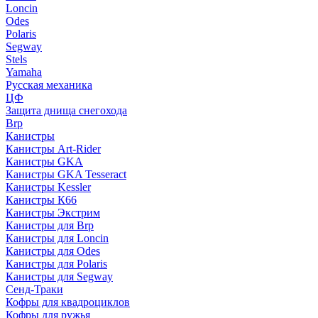
Loncin
Odes
Polaris
Segway
Stels
Yamaha
Русская механика
ЦФ
Защита днища снегохода
Brp
Канистры
Канистры Art-Rider
Канистры GKA
Канистры GKA Tesseract
Канистры Kessler
Канистры К66
Канистры Экстрим
Канистры для Brp
Канистры для Loncin
Канистры для Odes
Канистры для Polaris
Канистры для Segway
Сенд-Траки
Кофры для квадроциклов
Кофры для ружья