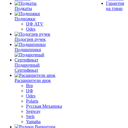
Гарантия
Подкаты
на товар
Подножки
ЦФ ATV
Odes
Подогрев ручек
Подшипники
Подарочный
Сертификат
Расширители арок
Brp
ЦФ
Odes
Polaris
Русская Механика
Segway
Stels
Yamaha