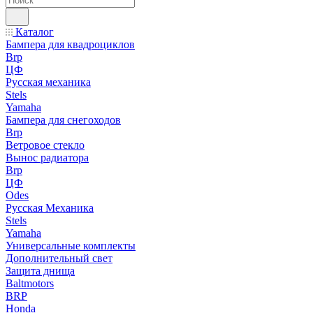
Каталог
Бампера для квадроциклов
Brp
ЦФ
Русская механика
Stels
Yamaha
Бампера для снегоходов
Brp
Ветровое стекло
Вынос радиатора
Brp
ЦФ
Odes
Русская Механика
Stels
Yamaha
Универсальные комплекты
Дополнительный свет
Защита днища
Baltmotors
BRP
Honda