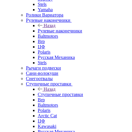
Stels
Yamaha
Ролики Вариатора
Рулевые наконечники
Назад
Рулевые наконечники
Baltmotors
Brp
ЦФ
Polaris
Русская Механика
Stels
Рычаги подвески
Сани-волокуши
Снегоотвалы
Ступичные проставки
Назад
Ступичные проставки
Brp
Baltmotors
Polaris
Arctic Cat
ЦФ
Kawasaki
Русская Механика