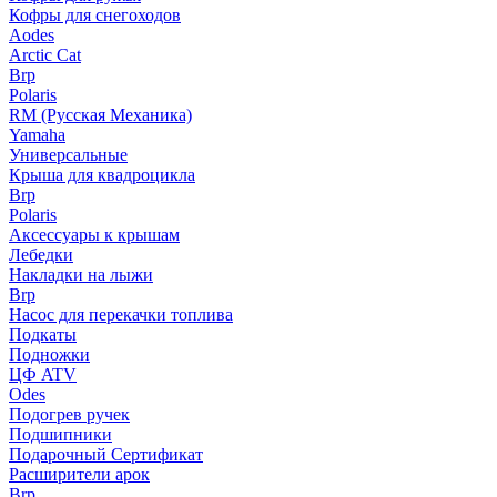
Кофры для снегоходов
Aodes
Arctic Cat
Brp
Polaris
RM (Русская Механика)
Yamaha
Универсальные
Крыша для квадроцикла
Brp
Polaris
Аксессуары к крышам
Лебедки
Накладки на лыжи
Brp
Насос для перекачки топлива
Подкаты
Подножки
ЦФ ATV
Odes
Подогрев ручек
Подшипники
Подарочный Сертификат
Расширители арок
Brp