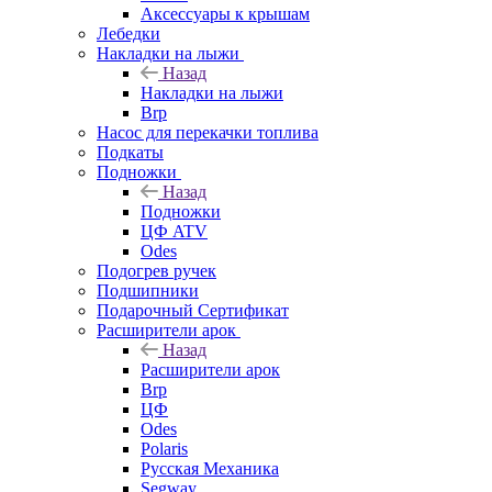
Аксессуары к крышам
Лебедки
Накладки на лыжи
Назад
Накладки на лыжи
Brp
Насос для перекачки топлива
Подкаты
Подножки
Назад
Подножки
ЦФ ATV
Odes
Подогрев ручек
Подшипники
Подарочный Сертификат
Расширители арок
Назад
Расширители арок
Brp
ЦФ
Odes
Polaris
Русская Механика
Segway