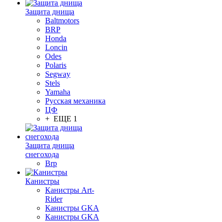
Защита днища
Baltmotors
BRP
Honda
Loncin
Odes
Polaris
Segway
Stels
Yamaha
Русская механика
ЦФ
+ ЕЩЕ 1
Защита днища
снегохода
Brp
Канистры
Канистры Art-
Rider
Канистры GKA
Канистры GKA