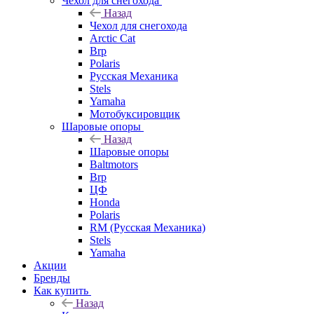
Чехол для снегохода
Назад
Чехол для снегохода
Arctic Cat
Brp
Polaris
Русская Механика
Stels
Yamaha
Мотобуксировщик
Шаровые опоры
Назад
Шаровые опоры
Baltmotors
Brp
ЦФ
Honda
Polaris
RM (Русская Механика)
Stels
Yamaha
Акции
Бренды
Как купить
Назад