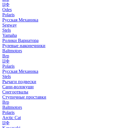
ЦФ
Odes
Polaris
Русская Механика
Segway
Stels
Yamaha
Ролики Вариатора
Рулевые наконечники
Baltmotors
Brp
ЦФ
Polaris
Русская Механика
Stels
Рычаги подвески
Сани-волокуши
Снегоотвалы
Ступичные проставки
Brp
Baltmotors
Polaris
Arctic Cat
ЦФ
Kawasaki