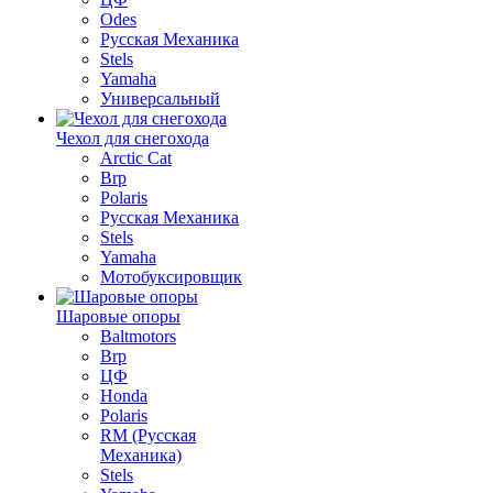
Odes
Русская Механика
Stels
Yamaha
Универсальный
Чехол для снегохода
Arctic Cat
Brp
Polaris
Русская Механика
Stels
Yamaha
Мотобуксировщик
Шаровые опоры
Baltmotors
Brp
ЦФ
Honda
Polaris
RM (Русская
Механика)
Stels