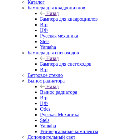
Каталог
Бампера для квадроциклов
Назад
Бампера для квадроциклов
Brp
ЦФ
Русская механика
Stels
Yamaha
Бампера для снегоходов
Назад
Бампера для снегоходов
Brp
Ветровое стекло
Вынос радиатора
Назад
Вынос радиатора
Brp
ЦФ
Odes
Русская Механика
Stels
Yamaha
Универсальные комплекты
Дополнительный свет