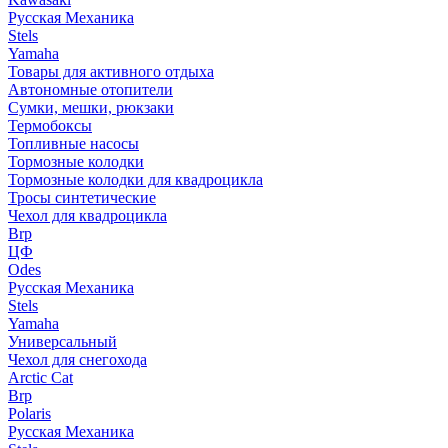
Русская Механика
Stels
Yamaha
Товары для активного отдыха
Автономные отопители
Сумки, мешки, рюкзаки
Термобоксы
Топливные насосы
Тормозные колодки
Тормозные колодки для квадроцикла
Тросы синтетические
Чехол для квадроцикла
Brp
ЦФ
Odes
Русская Механика
Stels
Yamaha
Универсальный
Чехол для снегохода
Arctic Cat
Brp
Polaris
Русская Механика