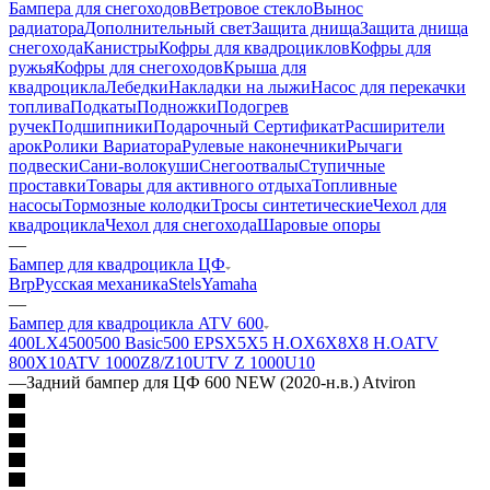
Бампера для снегоходов
Ветровое стекло
Вынос
радиатора
Дополнительный свет
Защита днища
Защита днища
снегохода
Канистры
Кофры для квадроциклов
Кофры для
ружья
Кофры для снегоходов
Крыша для
квадроцикла
Лебедки
Накладки на лыжи
Насос для перекачки
топлива
Подкаты
Подножки
Подогрев
ручек
Подшипники
Подарочный Сертификат
Расширители
арок
Ролики Вариатора
Рулевые наконечники
Рычаги
подвески
Сани-волокуши
Снегоотвалы
Ступичные
проставки
Товары для активного отдыха
Топливные
насосы
Тормозные колодки
Тросы синтетические
Чехол для
квадроцикла
Чехол для снегохода
Шаровые опоры
—
Бампер для квадроцикла ЦФ
Brp
Русская механика
Stels
Yamaha
—
Бампер для квадроцикла ATV 600
400L
X4
500
500 Basic
500 EPS
X5
X5 H.O
X6
X8
X8 H.O
ATV
800
X10
ATV 1000
Z8/Z10
UTV Z 1000
U10
—
Задний бампер для ЦФ 600 NEW (2020-н.в.) Atviron