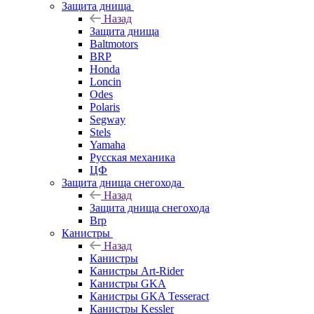
Защита днища
Назад
Защита днища
Baltmotors
BRP
Honda
Loncin
Odes
Polaris
Segway
Stels
Yamaha
Русская механика
ЦФ
Защита днища снегохода
Назад
Защита днища снегохода
Brp
Канистры
Назад
Канистры
Канистры Art-Rider
Канистры GKA
Канистры GKA Tesseract
Канистры Kessler