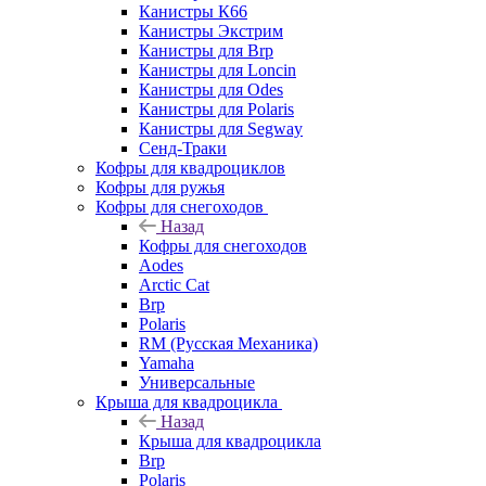
Канистры К66
Канистры Экстрим
Канистры для Brp
Канистры для Loncin
Канистры для Odes
Канистры для Polaris
Канистры для Segway
Сенд-Траки
Кофры для квадроциклов
Кофры для ружья
Кофры для снегоходов
Назад
Кофры для снегоходов
Aodes
Arctic Cat
Brp
Polaris
RM (Русская Механика)
Yamaha
Универсальные
Крыша для квадроцикла
Назад
Крыша для квадроцикла
Brp
Polaris