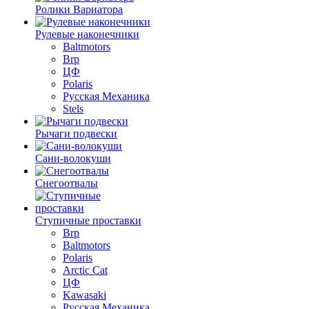
Ролики Вариатора
Рулевые наконечники
Baltmotors
Brp
ЦФ
Polaris
Русская Механика
Stels
Рычаги подвески
Сани-волокуши
Снегоотвалы
Ступичные проставки
Brp
Baltmotors
Polaris
Arctic Cat
ЦФ
Kawasaki
Русская Механика