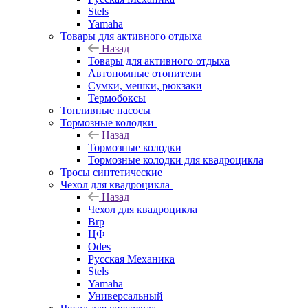
Stels
Yamaha
Товары для активного отдыха
Назад
Товары для активного отдыха
Автономные отопители
Сумки, мешки, рюкзаки
Термобоксы
Топливные насосы
Тормозные колодки
Назад
Тормозные колодки
Тормозные колодки для квадроцикла
Тросы синтетические
Чехол для квадроцикла
Назад
Чехол для квадроцикла
Brp
ЦФ
Odes
Русская Механика
Stels
Yamaha
Универсальный