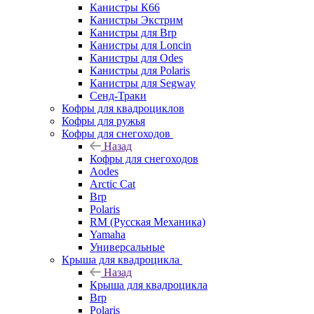
Канистры К66
Канистры Экстрим
Канистры для Brp
Канистры для Loncin
Канистры для Odes
Канистры для Polaris
Канистры для Segway
Сенд-Траки
Кофры для квадроциклов
Кофры для ружья
Кофры для снегоходов
Назад
Кофры для снегоходов
Aodes
Arctic Cat
Brp
Polaris
RM (Русская Механика)
Yamaha
Универсальные
Крыша для квадроцикла
Назад
Крыша для квадроцикла
Brp
Polaris