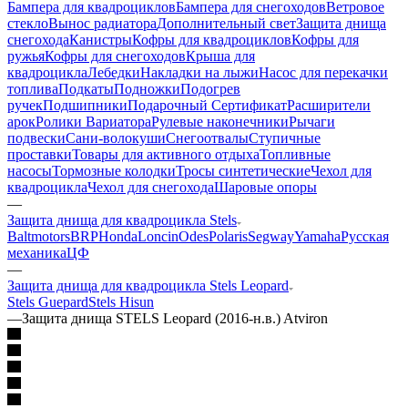
Бампера для квадроциклов
Бампера для снегоходов
Ветровое
стекло
Вынос радиатора
Дополнительный свет
Защита днища
снегохода
Канистры
Кофры для квадроциклов
Кофры для
ружья
Кофры для снегоходов
Крыша для
квадроцикла
Лебедки
Накладки на лыжи
Насос для перекачки
топлива
Подкаты
Подножки
Подогрев
ручек
Подшипники
Подарочный Сертификат
Расширители
арок
Ролики Вариатора
Рулевые наконечники
Рычаги
подвески
Сани-волокуши
Снегоотвалы
Ступичные
проставки
Товары для активного отдыха
Топливные
насосы
Тормозные колодки
Тросы синтетические
Чехол для
квадроцикла
Чехол для снегохода
Шаровые опоры
—
Защита днища для квадроцикла Stels
Baltmotors
BRP
Honda
Loncin
Odes
Polaris
Segway
Yamaha
Русская
механика
ЦФ
—
Защита днища для квадроцикла Stels Leopard
Stels Guepard
Stels Hisun
—
Защита днища STELS Leopard (2016-н.в.) Atviron