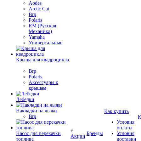
Aodes
Arctic Cat
Brp
Polaris
RM (Русская
Механика)
Yamaha
Универсальные
Крыша для квадроцикла
Brp
Polaris
Аксессуары к
крышам
Лебедки
Накладки на лыжи
Как купить
Brp
К
Условия
оплаты
Насос для перекачки
Бренды
Условия
Акции
топлива
доставки