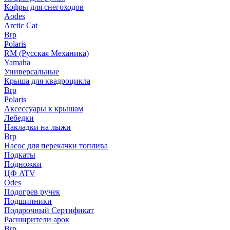
Кофры для снегоходов
Aodes
Arctic Cat
Brp
Polaris
RM (Русская Механика)
Yamaha
Универсальные
Крыша для квадроцикла
Brp
Polaris
Аксессуары к крышам
Лебедки
Накладки на лыжи
Brp
Насос для перекачки топлива
Подкаты
Подножки
ЦФ ATV
Odes
Подогрев ручек
Подшипники
Подарочный Сертификат
Расширители арок
Brp