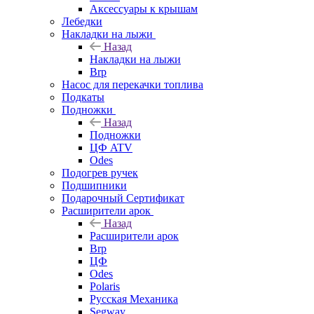
Аксессуары к крышам
Лебедки
Накладки на лыжи
Назад
Накладки на лыжи
Brp
Насос для перекачки топлива
Подкаты
Подножки
Назад
Подножки
ЦФ ATV
Odes
Подогрев ручек
Подшипники
Подарочный Сертификат
Расширители арок
Назад
Расширители арок
Brp
ЦФ
Odes
Polaris
Русская Механика
Segway