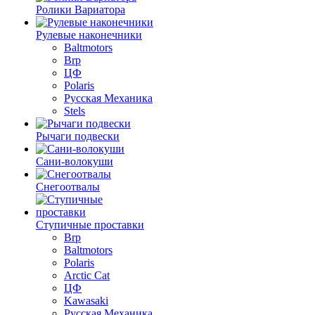
Ролики Вариатора
Рулевые наконечники
Baltmotors
Brp
ЦФ
Polaris
Русская Механика
Stels
Рычаги подвески
Сани-волокуши
Снегоотвалы
Ступичные проставки
Brp
Baltmotors
Polaris
Arctic Cat
ЦФ
Kawasaki
Русская Механика