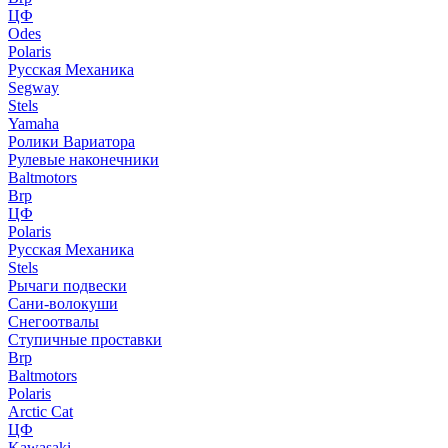
ЦФ
Odes
Polaris
Русская Механика
Segway
Stels
Yamaha
Ролики Вариатора
Рулевые наконечники
Baltmotors
Brp
ЦФ
Polaris
Русская Механика
Stels
Рычаги подвески
Сани-волокуши
Снегоотвалы
Ступичные проставки
Brp
Baltmotors
Polaris
Arctic Cat
ЦФ
Kawasaki