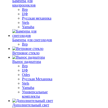
Бампера для
квадроциклов
Brp
ЦФ
Русская механика
Stels
Yamaha
Бампера для снегоходов
Brp
Ветровое стекло
Вынос радиатора
Brp
ЦФ
Odes
Русская Механика
Stels
Yamaha
Универсальные
комплекты
Дополнительный свет