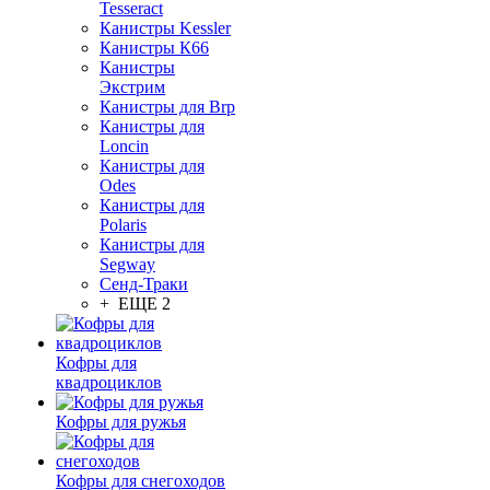
Tesseract
Канистры Kessler
Канистры К66
Канистры
Экстрим
Канистры для Brp
Канистры для
Loncin
Канистры для
Odes
Канистры для
Polaris
Канистры для
Segway
Сенд-Траки
+ ЕЩЕ 2
Кофры для
квадроциклов
Кофры для ружья
Кофры для снегоходов