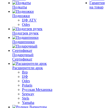
Гарантия
Подкаты
на товар
Подножки
ЦФ ATV
Odes
Подогрев ручек
Подшипники
Подарочный
Сертификат
Расширители арок
Brp
ЦФ
Odes
Polaris
Русская Механика
Segway
Stels
Yamaha