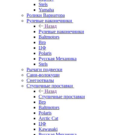
Stels
Yamaha
Ролики Вариатора
Рулевые наконечники
Назад
Рулевые наконечники
Baltmotors
Brp
ЦФ
Polaris
Русская Механика
Stels
Рычаги подвески
Сани-волокуши
Снегоотвалы
Ступичные проставки
Назад
Ступичные проставки
Brp
Baltmotors
Polaris
Arctic Cat
ЦФ
Kawasaki
Русская Механика