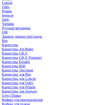
Loncin
Odes
Polaris
Segway
Stels
Yamaha
Русская механика
ЦФ
Защита днища снегохода
Brp
Канистры
Канистры Art-Rider
Канистры GKA
Канистры GKA Tesseract
Канистры Kessler
Канистры К66
Канистры Экстрим
Канистры для Brp
Канистры для Loncin
Канистры для Odes
Канистры для Polaris
Канистры для Segway
Сенд-Траки
Кофры для квадроциклов
Кофры для ружья