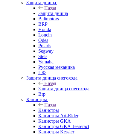
Защита днища
Назад
Защита днища
Baltmotors
BRP
Honda
Loncin
Odes
Polaris
Segway
Stels
Yamaha
Русская механика
ЦФ
Защита днища снегохода
Назад
Защита днища снегохода
Brp
Канистры
Назад
Канистры
Канистры Art-Rider
Канистры GKA
Канистры GKA Tesseract
Канистры Kessler