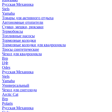
Русская Механика
Stels
Yamaha
Товары для активного отдыха
Автономные отопители
Сумки, мешки, рюкзаки
Термобоксы
Топливные насосы
Тормозные колодки
Тормозные колодки для квадроцикла
Тросы синтетические
Чехол для квадроцикла
Brp
ЦФ
Odes
Русская Механика
Stels
Yamaha
Универсальный
Чехол для снегохода
Arctic Cat
Brp
Polaris
Русская Механика