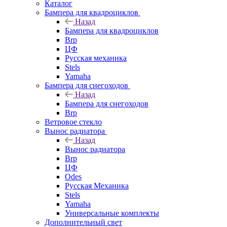
Каталог
Бампера для квадроциклов
Назад
Бампера для квадроциклов
Brp
ЦФ
Русская механика
Stels
Yamaha
Бампера для снегоходов
Назад
Бампера для снегоходов
Brp
Ветровое стекло
Вынос радиатора
Назад
Вынос радиатора
Brp
ЦФ
Odes
Русская Механика
Stels
Yamaha
Универсальные комплекты
Дополнительный свет