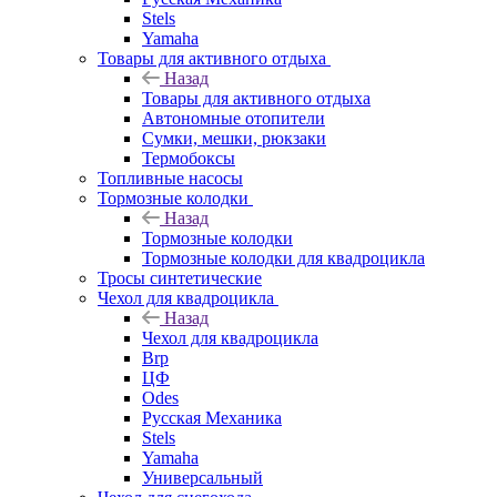
Stels
Yamaha
Товары для активного отдыха
Назад
Товары для активного отдыха
Автономные отопители
Сумки, мешки, рюкзаки
Термобоксы
Топливные насосы
Тормозные колодки
Назад
Тормозные колодки
Тормозные колодки для квадроцикла
Тросы синтетические
Чехол для квадроцикла
Назад
Чехол для квадроцикла
Brp
ЦФ
Odes
Русская Механика
Stels
Yamaha
Универсальный