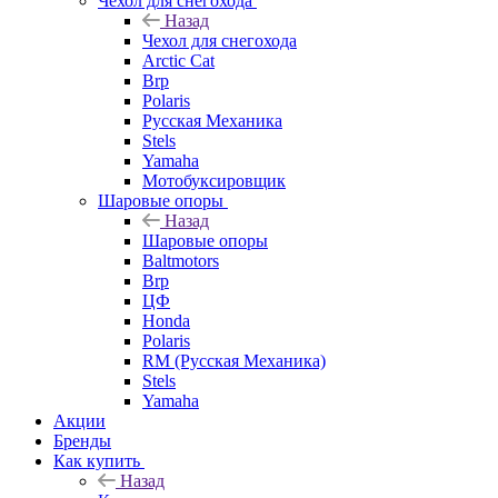
Чехол для снегохода
Назад
Чехол для снегохода
Arctic Cat
Brp
Polaris
Русская Механика
Stels
Yamaha
Мотобуксировщик
Шаровые опоры
Назад
Шаровые опоры
Baltmotors
Brp
ЦФ
Honda
Polaris
RM (Русская Механика)
Stels
Yamaha
Акции
Бренды
Как купить
Назад