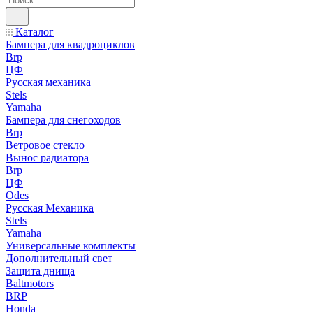
Каталог
Бампера для квадроциклов
Brp
ЦФ
Русская механика
Stels
Yamaha
Бампера для снегоходов
Brp
Ветровое стекло
Вынос радиатора
Brp
ЦФ
Odes
Русская Механика
Stels
Yamaha
Универсальные комплекты
Дополнительный свет
Защита днища
Baltmotors
BRP
Honda