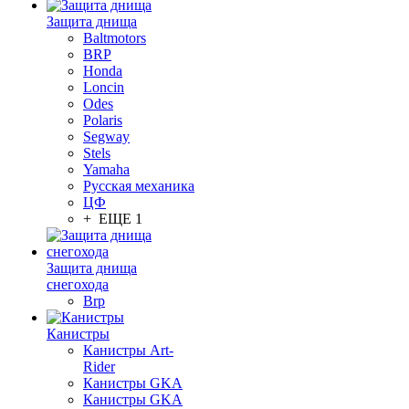
Защита днища
Baltmotors
BRP
Honda
Loncin
Odes
Polaris
Segway
Stels
Yamaha
Русская механика
ЦФ
+ ЕЩЕ 1
Защита днища
снегохода
Brp
Канистры
Канистры Art-
Rider
Канистры GKA
Канистры GKA