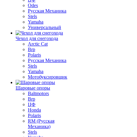
Odes
Русская Механика
Stels
Yamaha
Универсальный
Чехол для снегохода
Arctic Cat
Brp
Polaris
Русская Механика
Stels
Yamaha
Мотобуксировщик
Шаровые опоры
Baltmotors
Brp
ЦФ
Honda
Polaris
RM (Русская
Механика)
Stels