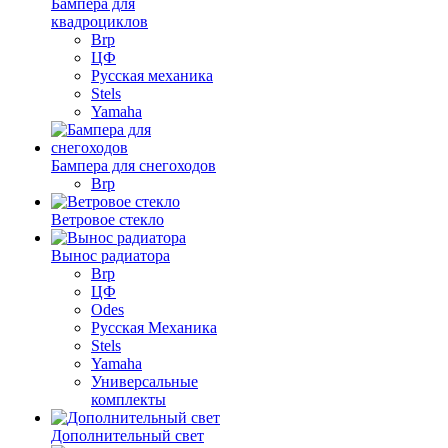
Бампера для
квадроциклов
Brp
ЦФ
Русская механика
Stels
Yamaha
Бампера для снегоходов
Brp
Ветровое стекло
Вынос радиатора
Brp
ЦФ
Odes
Русская Механика
Stels
Yamaha
Универсальные
комплекты
Дополнительный свет