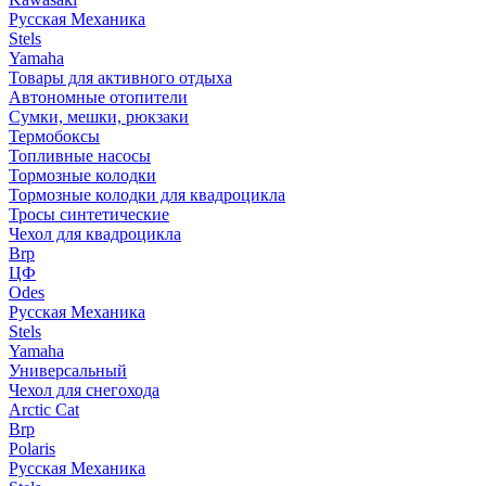
Русская Механика
Stels
Yamaha
Товары для активного отдыха
Автономные отопители
Сумки, мешки, рюкзаки
Термобоксы
Топливные насосы
Тормозные колодки
Тормозные колодки для квадроцикла
Тросы синтетические
Чехол для квадроцикла
Brp
ЦФ
Odes
Русская Механика
Stels
Yamaha
Универсальный
Чехол для снегохода
Arctic Cat
Brp
Polaris
Русская Механика