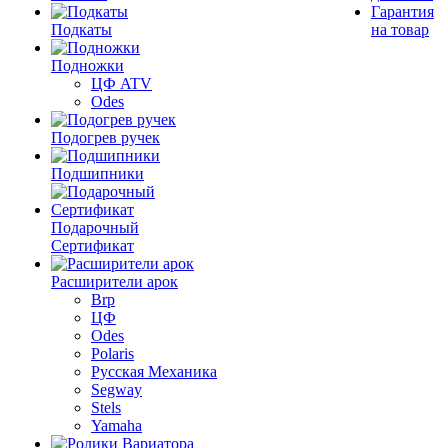
Гарантия
Подкаты
на товар
Подножки
ЦФ ATV
Odes
Подогрев ручек
Подшипники
Подарочный
Сертификат
Расширители арок
Brp
ЦФ
Odes
Polaris
Русская Механика
Segway
Stels
Yamaha