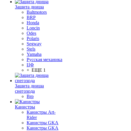
Защита днища
Baltmotors
BRP
Honda
Loncin
Odes
Polaris
Segway
Stels
Yamaha
Русская механика
ЦФ
+ ЕЩЕ 1
Защита днища
снегохода
Brp
Канистры
Канистры Art-
Rider
Канистры GKA
Канистры GKA