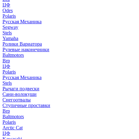
ЦФ
Odes
Polaris
Русская Механика
Segway
Stels
Yamaha
Ролики Вариатора
Рулевые наконечники
Baltmotors
Brp
ЦФ
Polaris
Русская Механика
Stels
Рычаги подвески
Сани-волокуши
Снегоотвалы
Ступичные проставки
Brp
Baltmotors
Polaris
Arctic Cat
ЦФ
Kawasaki