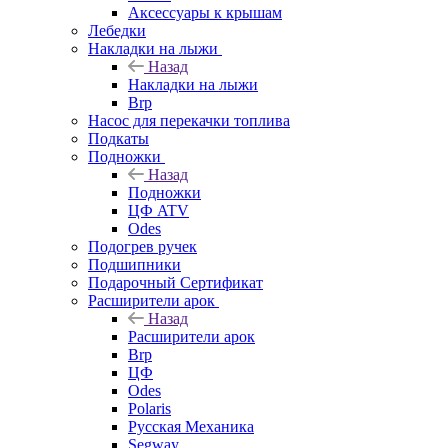
Аксессуары к крышам
Лебедки
Накладки на лыжи
Назад
Накладки на лыжи
Brp
Насос для перекачки топлива
Подкаты
Подножки
Назад
Подножки
ЦФ ATV
Odes
Подогрев ручек
Подшипники
Подарочный Сертификат
Расширители арок
Назад
Расширители арок
Brp
ЦФ
Odes
Polaris
Русская Механика
Segway