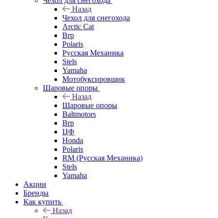
Чехол для снегохода
Назад
Чехол для снегохода
Arctic Cat
Brp
Polaris
Русская Механика
Stels
Yamaha
Мотобуксировщик
Шаровые опоры
Назад
Шаровые опоры
Baltmotors
Brp
ЦФ
Honda
Polaris
RM (Русская Механика)
Stels
Yamaha
Акции
Бренды
Как купить
Назад