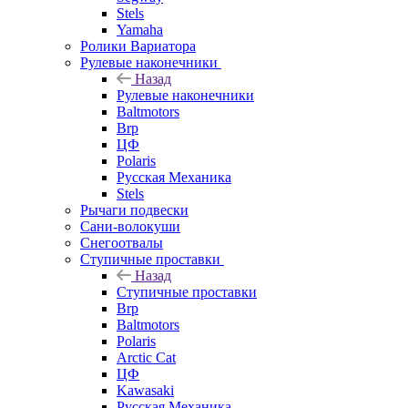
Stels
Yamaha
Ролики Вариатора
Рулевые наконечники
Назад
Рулевые наконечники
Baltmotors
Brp
ЦФ
Polaris
Русская Механика
Stels
Рычаги подвески
Сани-волокуши
Снегоотвалы
Ступичные проставки
Назад
Ступичные проставки
Brp
Baltmotors
Polaris
Arctic Cat
ЦФ
Kawasaki
Русская Механика