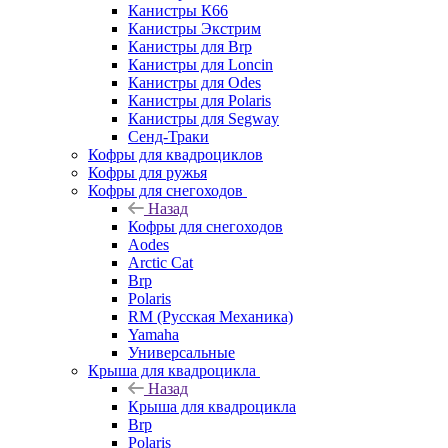
Канистры К66
Канистры Экстрим
Канистры для Brp
Канистры для Loncin
Канистры для Odes
Канистры для Polaris
Канистры для Segway
Сенд-Траки
Кофры для квадроциклов
Кофры для ружья
Кофры для снегоходов
Назад
Кофры для снегоходов
Aodes
Arctic Cat
Brp
Polaris
RM (Русская Механика)
Yamaha
Универсальные
Крыша для квадроцикла
Назад
Крыша для квадроцикла
Brp
Polaris