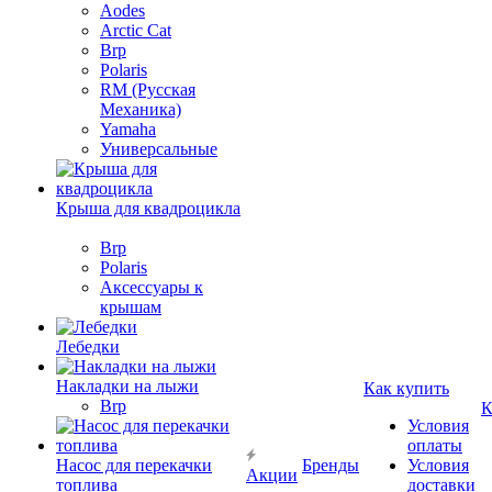
Aodes
Arctic Cat
Brp
Polaris
RM (Русская
Механика)
Yamaha
Универсальные
Крыша для квадроцикла
Brp
Polaris
Аксессуары к
крышам
Лебедки
Накладки на лыжи
Как купить
Brp
К
Условия
оплаты
Насос для перекачки
Бренды
Условия
Акции
топлива
доставки