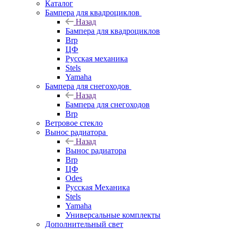
Каталог
Бампера для квадроциклов
Назад
Бампера для квадроциклов
Brp
ЦФ
Русская механика
Stels
Yamaha
Бампера для снегоходов
Назад
Бампера для снегоходов
Brp
Ветровое стекло
Вынос радиатора
Назад
Вынос радиатора
Brp
ЦФ
Odes
Русская Механика
Stels
Yamaha
Универсальные комплекты
Дополнительный свет