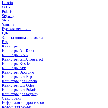
Loncin
Odes
Polaris
Segway
Stels
Yamaha
Русская механика
ЦФ
Защита днища снегохода
Brp
Канистры
Канистры Art-Rider
Канистры GKA
Канистры GKA Tesseract
Канистры Kessler
Канистры К66
Канистры Экстрим
Канистры для Brp
Канистры для Loncin
Канистры для Odes
Канистры для Polaris
Канистры для Segway
Сенд-Траки
Кофры для квадроциклов
Кофры для ружья