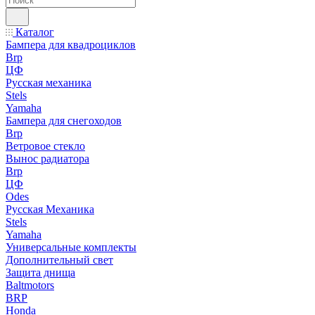
Каталог
Бампера для квадроциклов
Brp
ЦФ
Русская механика
Stels
Yamaha
Бампера для снегоходов
Brp
Ветровое стекло
Вынос радиатора
Brp
ЦФ
Odes
Русская Механика
Stels
Yamaha
Универсальные комплекты
Дополнительный свет
Защита днища
Baltmotors
BRP
Honda