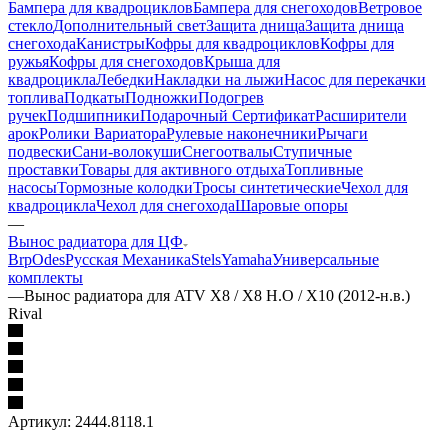
Бампера для квадроциклов
Бампера для снегоходов
Ветровое
стекло
Дополнительный свет
Защита днища
Защита днища
снегохода
Канистры
Кофры для квадроциклов
Кофры для
ружья
Кофры для снегоходов
Крыша для
квадроцикла
Лебедки
Накладки на лыжи
Насос для перекачки
топлива
Подкаты
Подножки
Подогрев
ручек
Подшипники
Подарочный Сертификат
Расширители
арок
Ролики Вариатора
Рулевые наконечники
Рычаги
подвески
Сани-волокуши
Снегоотвалы
Ступичные
проставки
Товары для активного отдыха
Топливные
насосы
Тормозные колодки
Тросы синтетические
Чехол для
квадроцикла
Чехол для снегохода
Шаровые опоры
—
Вынос радиатора для ЦФ
Brp
Odes
Русская Механика
Stels
Yamaha
Универсальные
комплекты
—
Вынос радиатора для ATV X8 / X8 H.O / X10 (2012-н.в.)
Rival
Артикул:
2444.8118.1