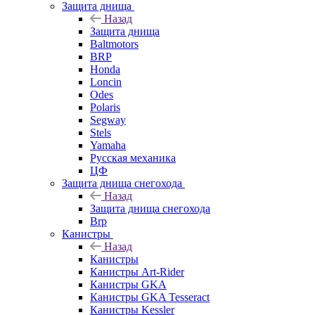
Защита днища
Назад
Защита днища
Baltmotors
BRP
Honda
Loncin
Odes
Polaris
Segway
Stels
Yamaha
Русская механика
ЦФ
Защита днища снегохода
Назад
Защита днища снегохода
Brp
Канистры
Назад
Канистры
Канистры Art-Rider
Канистры GKA
Канистры GKA Tesseract
Канистры Kessler