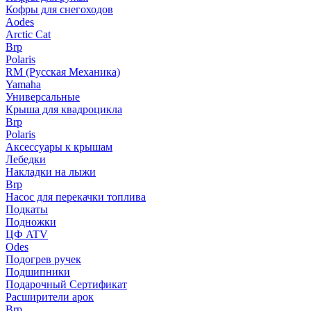
Кофры для снегоходов
Aodes
Arctic Cat
Brp
Polaris
RM (Русская Механика)
Yamaha
Универсальные
Крыша для квадроцикла
Brp
Polaris
Аксессуары к крышам
Лебедки
Накладки на лыжи
Brp
Насос для перекачки топлива
Подкаты
Подножки
ЦФ ATV
Odes
Подогрев ручек
Подшипники
Подарочный Сертификат
Расширители арок
Brp