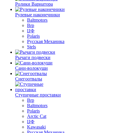
Ролики Вариатора
Рулевые наконечники
Baltmotors
Brp
ЦФ
Polaris
Русская Механика
Stels
Рычаги подвески
Сани-волокуши
Снегоотвалы
Ступичные проставки
Brp
Baltmotors
Polaris
Arctic Cat
ЦФ
Kawasaki
Русская Механика