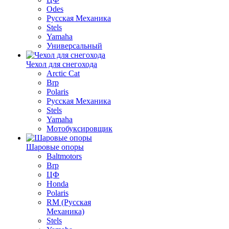
Odes
Русская Механика
Stels
Yamaha
Универсальный
Чехол для снегохода
Arctic Cat
Brp
Polaris
Русская Механика
Stels
Yamaha
Мотобуксировщик
Шаровые опоры
Baltmotors
Brp
ЦФ
Honda
Polaris
RM (Русская
Механика)
Stels