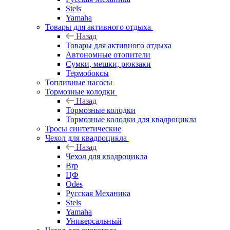
Stels
Yamaha
Товары для активного отдыха
Назад
Товары для активного отдыха
Автономные отопители
Сумки, мешки, рюкзаки
Термобоксы
Топливные насосы
Тормозные колодки
Назад
Тормозные колодки
Тормозные колодки для квадроцикла
Тросы синтетические
Чехол для квадроцикла
Назад
Чехол для квадроцикла
Brp
ЦФ
Odes
Русская Механика
Stels
Yamaha
Универсальный