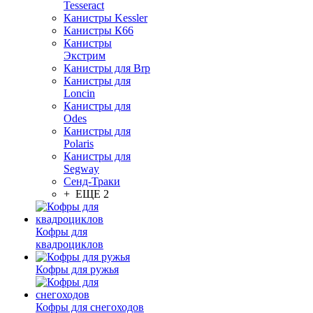
Tesseract
Канистры Kessler
Канистры К66
Канистры
Экстрим
Канистры для Brp
Канистры для
Loncin
Канистры для
Odes
Канистры для
Polaris
Канистры для
Segway
Сенд-Траки
+ ЕЩЕ 2
Кофры для
квадроциклов
Кофры для ружья
Кофры для снегоходов