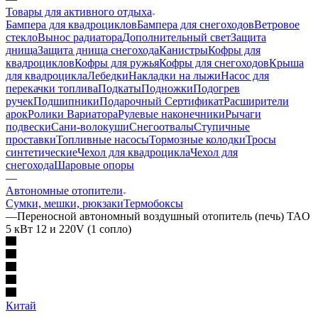
Товары для активного отдыха
Бампера для квадроциклов
Бампера для снегоходов
Ветровое
стекло
Вынос радиатора
Дополнительный свет
Защита
днища
Защита днища снегохода
Канистры
Кофры для
квадроциклов
Кофры для ружья
Кофры для снегоходов
Крыша
для квадроцикла
Лебедки
Накладки на лыжи
Насос для
перекачки топлива
Подкаты
Подножки
Подогрев
ручек
Подшипники
Подарочный Сертификат
Расширители
арок
Ролики Вариатора
Рулевые наконечники
Рычаги
подвески
Сани-волокуши
Снегоотвалы
Ступичные
проставки
Топливные насосы
Тормозные колодки
Тросы
синтетические
Чехол для квадроцикла
Чехол для
снегохода
Шаровые опоры
—
Автономные отопители
Сумки, мешки, рюкзаки
Термобоксы
—
Переносной автономный воздушный отопитель (печь) TAO
5 кВт 12 и 220V (1 сопло)
Китай