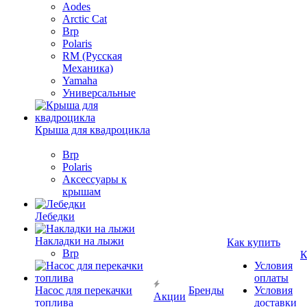
Aodes
Arctic Cat
Brp
Polaris
RM (Русская
Механика)
Yamaha
Универсальные
Крыша для квадроцикла
Brp
Polaris
Аксессуары к
крышам
Лебедки
Накладки на лыжи
Как купить
Brp
К
Условия
оплаты
Насос для перекачки
Бренды
Условия
Акции
топлива
доставки