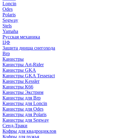
Loncin
Odes
Polaris
Segway
Stels
Yamaha
Русская механика
ЦФ
Защита днища снегохода
Brp
Канистры
Канистры Art-Rider
Канистры GKA
Канистры GKA Tesseract
Канистры Kessler
Канистры К66
Канистры Экстрим
Канистры для Brp
Канистры для Loncin
Канистры для Odes
Канистры для Polaris
Канистры для Segway
Сенд-Траки
Кофры для квадроциклов
Кофры для ружья