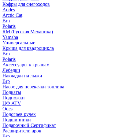
Кофры для снегоходов
Aodes
Arctic Cat
Brp
Polaris
RM (Русская Механика)
Yamaha
Универсальные
Крыша для квадроцикла
Brp
Polaris
Аксессуары к крышам
Лебедки
Накладки на лыжи
Brp
Насос для перекачки топлива
Подкаты
Подножки
ЦФ ATV
Odes
Подогрев ручек
Подшипники
Подарочный Сертификат
Расширители арок
Brp