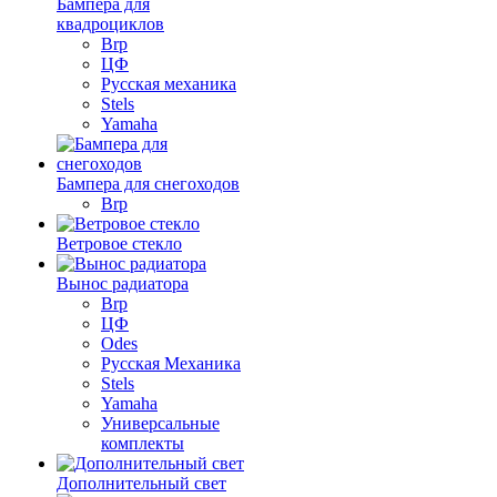
Бампера для
квадроциклов
Brp
ЦФ
Русская механика
Stels
Yamaha
Бампера для снегоходов
Brp
Ветровое стекло
Вынос радиатора
Brp
ЦФ
Odes
Русская Механика
Stels
Yamaha
Универсальные
комплекты
Дополнительный свет