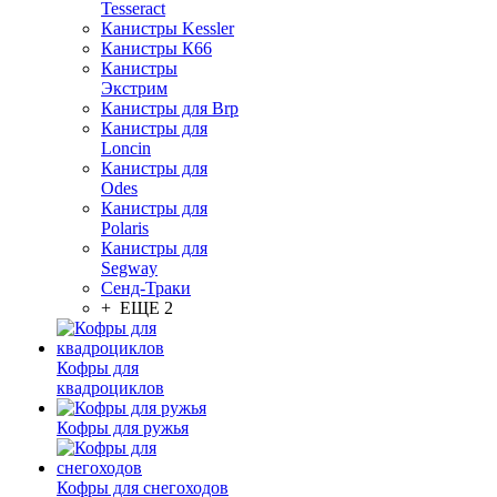
Tesseract
Канистры Kessler
Канистры К66
Канистры
Экстрим
Канистры для Brp
Канистры для
Loncin
Канистры для
Odes
Канистры для
Polaris
Канистры для
Segway
Сенд-Траки
+ ЕЩЕ 2
Кофры для
квадроциклов
Кофры для ружья
Кофры для снегоходов