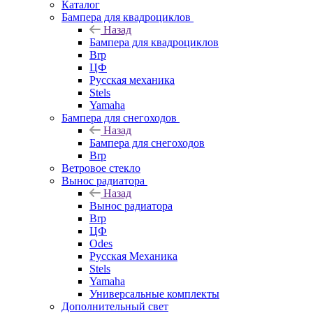
Каталог
Бампера для квадроциклов
Назад
Бампера для квадроциклов
Brp
ЦФ
Русская механика
Stels
Yamaha
Бампера для снегоходов
Назад
Бампера для снегоходов
Brp
Ветровое стекло
Вынос радиатора
Назад
Вынос радиатора
Brp
ЦФ
Odes
Русская Механика
Stels
Yamaha
Универсальные комплекты
Дополнительный свет