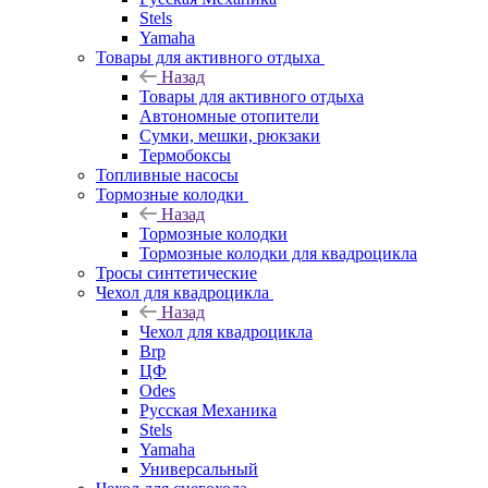
Stels
Yamaha
Товары для активного отдыха
Назад
Товары для активного отдыха
Автономные отопители
Сумки, мешки, рюкзаки
Термобоксы
Топливные насосы
Тормозные колодки
Назад
Тормозные колодки
Тормозные колодки для квадроцикла
Тросы синтетические
Чехол для квадроцикла
Назад
Чехол для квадроцикла
Brp
ЦФ
Odes
Русская Механика
Stels
Yamaha
Универсальный