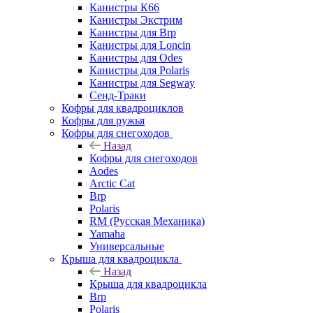
Канистры К66
Канистры Экстрим
Канистры для Brp
Канистры для Loncin
Канистры для Odes
Канистры для Polaris
Канистры для Segway
Сенд-Траки
Кофры для квадроциклов
Кофры для ружья
Кофры для снегоходов
Назад
Кофры для снегоходов
Aodes
Arctic Cat
Brp
Polaris
RM (Русская Механика)
Yamaha
Универсальные
Крыша для квадроцикла
Назад
Крыша для квадроцикла
Brp
Polaris