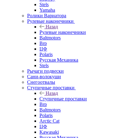
Stels
Yamaha
Ролики Вариатора
Рулевые наконечники
Назад
Рулевые наконечники
Baltmotors
Brp
ЦФ
Polaris
Русская Механика
Stels
Рычаги подвески
Сани-волокуши
Снегоотвалы
Ступичные проставки
Назад
Ступичные проставки
Brp
Baltmotors
Polaris
Arctic Cat
ЦФ
Kawasaki
Русская Механика