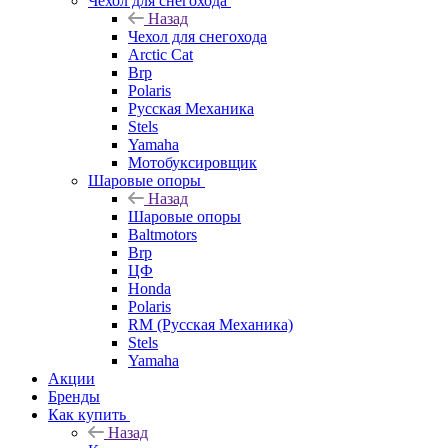
Чехол для снегохода
Назад
Чехол для снегохода
Arctic Cat
Brp
Polaris
Русская Механика
Stels
Yamaha
Мотобуксировщик
Шаровые опоры
Назад
Шаровые опоры
Baltmotors
Brp
ЦФ
Honda
Polaris
RM (Русская Механика)
Stels
Yamaha
Акции
Бренды
Как купить
Назад