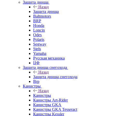
Защита днища
Назад
Защита днища
Baltmotors
BRP
Honda
Loncin
Odes
Polaris
Segway
Stels
Yamaha
Русская механика
ЦФ
Защита днища снегохода
Назад
Защита днища снегохода
Brp
Канистры
Назад
Канистры
Канистры Art-Rider
Канистры GKA
Канистры GKA Tesseract
Канистры Kessler