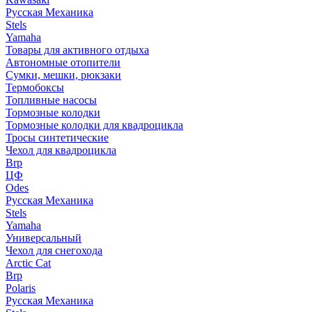
Русская Механика
Stels
Yamaha
Товары для активного отдыха
Автономные отопители
Сумки, мешки, рюкзаки
Термобоксы
Топливные насосы
Тормозные колодки
Тормозные колодки для квадроцикла
Тросы синтетические
Чехол для квадроцикла
Brp
ЦФ
Odes
Русская Механика
Stels
Yamaha
Универсальный
Чехол для снегохода
Arctic Cat
Brp
Polaris
Русская Механика