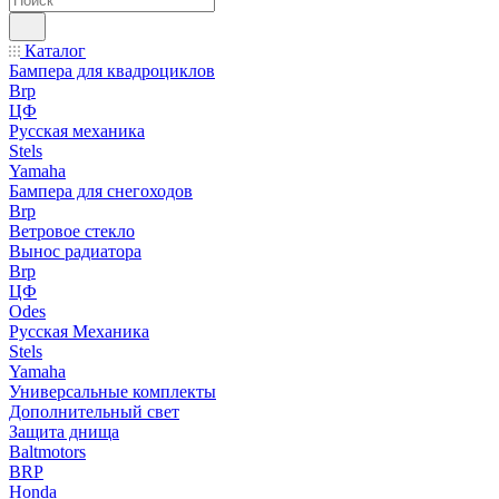
Каталог
Бампера для квадроциклов
Brp
ЦФ
Русская механика
Stels
Yamaha
Бампера для снегоходов
Brp
Ветровое стекло
Вынос радиатора
Brp
ЦФ
Odes
Русская Механика
Stels
Yamaha
Универсальные комплекты
Дополнительный свет
Защита днища
Baltmotors
BRP
Honda