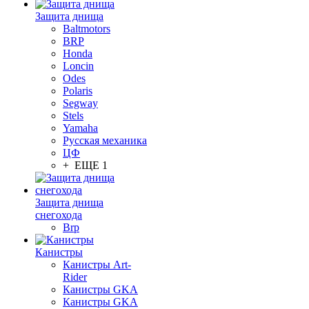
Защита днища
Baltmotors
BRP
Honda
Loncin
Odes
Polaris
Segway
Stels
Yamaha
Русская механика
ЦФ
+ ЕЩЕ 1
Защита днища
снегохода
Brp
Канистры
Канистры Art-
Rider
Канистры GKA
Канистры GKA