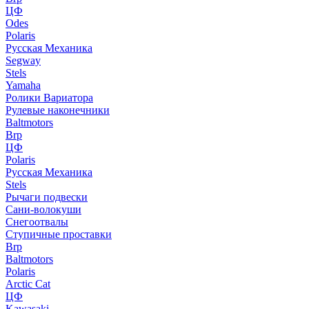
ЦФ
Odes
Polaris
Русская Механика
Segway
Stels
Yamaha
Ролики Вариатора
Рулевые наконечники
Baltmotors
Brp
ЦФ
Polaris
Русская Механика
Stels
Рычаги подвески
Сани-волокуши
Снегоотвалы
Ступичные проставки
Brp
Baltmotors
Polaris
Arctic Cat
ЦФ
Kawasaki