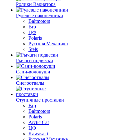
Ролики Вариатора
Рулевые наконечники
Baltmotors
Brp
ЦФ
Polaris
Русская Механика
Stels
Рычаги подвески
Сани-волокуши
Снегоотвалы
Ступичные проставки
Brp
Baltmotors
Polaris
Arctic Cat
ЦФ
Kawasaki
Русская Механика