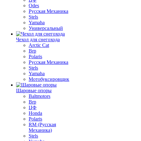
Odes
Русская Механика
Stels
Yamaha
Универсальный
Чехол для снегохода
Arctic Cat
Brp
Polaris
Русская Механика
Stels
Yamaha
Мотобуксировщик
Шаровые опоры
Baltmotors
Brp
ЦФ
Honda
Polaris
RM (Русская
Механика)
Stels