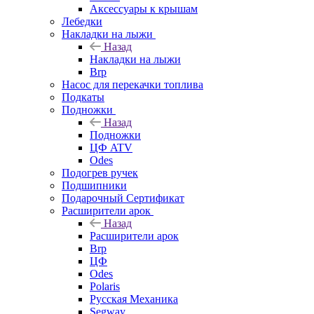
Аксессуары к крышам
Лебедки
Накладки на лыжи
Назад
Накладки на лыжи
Brp
Насос для перекачки топлива
Подкаты
Подножки
Назад
Подножки
ЦФ ATV
Odes
Подогрев ручек
Подшипники
Подарочный Сертификат
Расширители арок
Назад
Расширители арок
Brp
ЦФ
Odes
Polaris
Русская Механика
Segway