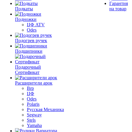
Гарантия
Подкаты
на товар
Подножки
ЦФ ATV
Odes
Подогрев ручек
Подшипники
Подарочный
Сертификат
Расширители арок
Brp
ЦФ
Odes
Polaris
Русская Механика
Segway
Stels
Yamaha