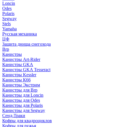
Loncin
Odes
Polaris
Segway
Stels
Yamaha
Русская механика
ЦФ
Защита днища снегохода
Brp
Канистры
Канистры Art-Rider
Канистры GKA
Канистры GKA Tesseract
Канистры Kessler
Канистры К66
Канистры Экстрим
Канистры для Brp
Канистры для Loncin
Канистры для Odes
Канистры для Polaris
Канистры для Segway
Сенд-Траки
Кофры для квадроциклов
Кофры для ружья