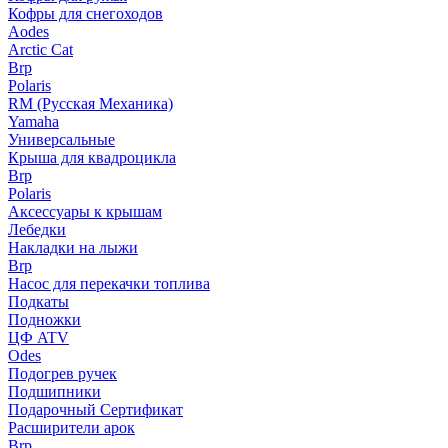
Кофры для снегоходов
Aodes
Arctic Cat
Brp
Polaris
RM (Русская Механика)
Yamaha
Универсальные
Крыша для квадроцикла
Brp
Polaris
Аксессуары к крышам
Лебедки
Накладки на лыжи
Brp
Насос для перекачки топлива
Подкаты
Подножки
ЦФ ATV
Odes
Подогрев ручек
Подшипники
Подарочный Сертификат
Расширители арок
Brp