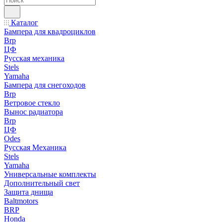
Каталог
Бампера для квадроциклов
Brp
ЦФ
Русская механика
Stels
Yamaha
Бампера для снегоходов
Brp
Ветровое стекло
Вынос радиатора
Brp
ЦФ
Odes
Русская Механика
Stels
Yamaha
Универсальные комплекты
Дополнительный свет
Защита днища
Baltmotors
BRP
Honda