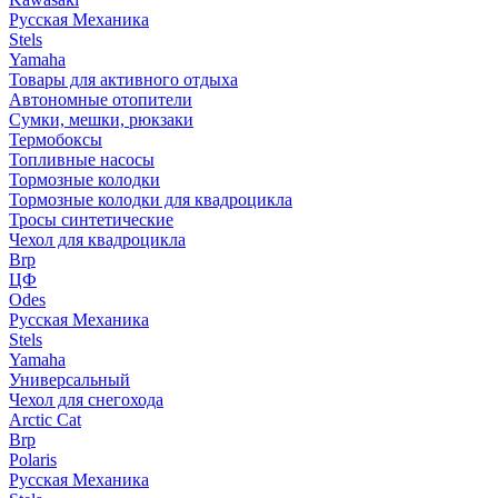
Русская Механика
Stels
Yamaha
Товары для активного отдыха
Автономные отопители
Сумки, мешки, рюкзаки
Термобоксы
Топливные насосы
Тормозные колодки
Тормозные колодки для квадроцикла
Тросы синтетические
Чехол для квадроцикла
Brp
ЦФ
Odes
Русская Механика
Stels
Yamaha
Универсальный
Чехол для снегохода
Arctic Cat
Brp
Polaris
Русская Механика