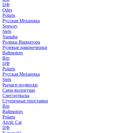
ЦФ
Odes
Polaris
Русская Механика
Segway
Stels
Yamaha
Ролики Вариатора
Рулевые наконечники
Baltmotors
Brp
ЦФ
Polaris
Русская Механика
Stels
Рычаги подвески
Сани-волокуши
Снегоотвалы
Ступичные проставки
Brp
Baltmotors
Polaris
Arctic Cat
ЦФ
Kawasaki